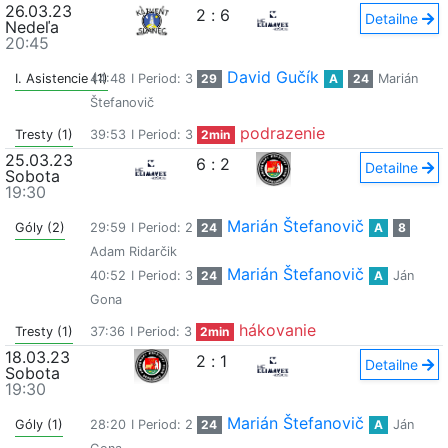
26.03.23
2
:
6
Detailne
Nedeľa
20:45
David Gučík
I. Asistencie (1)
44:48
I Period: 3
29
A
24
Marián
Štefanovič
podrazenie
Tresty (1)
39:53
I Period: 3
2min
25.03.23
6
:
2
Detailne
Sobota
19:30
Marián Štefanovič
Góly (2)
29:59
I Period: 2
24
A
8
Adam Ridarčik
Marián Štefanovič
40:52
I Period: 3
24
A
Ján
Gona
hákovanie
Tresty (1)
37:36
I Period: 3
2min
18.03.23
2
:
1
Detailne
Sobota
19:30
Marián Štefanovič
Góly (1)
28:20
I Period: 2
24
A
Ján