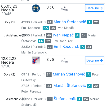
Gona
05.03.23
3
:
6
Detailne
Nedeľa
20:45
Marián Štefanovič
Góly (1)
42:38
I Period: 3
24
A
22
Emil Kocourek
AA
40
Ivan Klepáč
Ivan Klepáč
I. Asistencie (2)
08:50
I Period: 1
40
A
24
Marián
Štefanovič
AA
22
Emil Kocourek
Emil Kocourek
33:50
I Period: 3
22
A
24
Marián Štefanovič
12.02.23
3
:
8
Detailne
Nedeľa
17:00
Marián Štefanovič
Góly (2)
09:12
I Period: 1
24
A
Peter
Brutovský
Marián Štefanovič
27:35
I Period: 2
24
A
20
Peter Ferencz
Štefan Jeník
I. Asistencie (1)
40:22
I Period: 3
39
A
24
Marián
Štefanovič