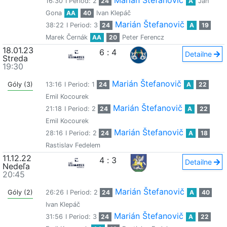
Marián Štefanovič
16:30
I Period: 2
24
A
Ján
Gona
AA
40
Ivan Klepáč
Marián Štefanovič
38:22
I Period: 3
24
A
19
Marek Černák
AA
20
Peter Ferencz
18.01.23
6
:
4
Detailne
Streda
19:30
Marián Štefanovič
Góly (3)
13:16
I Period: 1
24
A
22
Emil Kocourek
Marián Štefanovič
21:18
I Period: 2
24
A
22
Emil Kocourek
Marián Štefanovič
28:16
I Period: 2
24
A
18
Rastislav Fedelem
11.12.22
4
:
3
Detailne
Nedeľa
20:45
Marián Štefanovič
Góly (2)
26:26
I Period: 2
24
A
40
Ivan Klepáč
Marián Štefanovič
31:56
I Period: 3
24
A
22