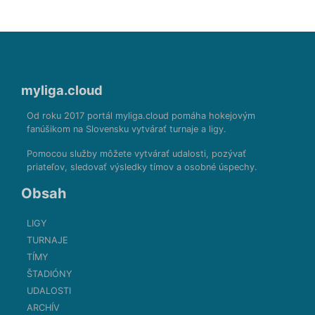
myliga.cloud
Od roku 2017 portál myliga.cloud pomáha hokejovým
fanúšikom na Slovensku vytvárať turnaje a ligy.
Pomocou služby môžete vytvárať udalosti, pozývať
priateľov, sledovať výsledky tímov a osobné úspechy.
Obsah
LIGY
TURNAJE
TÍMY
ŠTADIÓNY
UDALOSTI
ARCHÍV