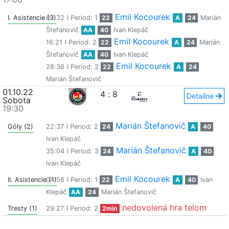
Emil Kocourek
I. Asistencie (3)
02:32
I Period: 1
22
A
24
Marián
Štefanovič
AA
40
Ivan Klepáč
Emil Kocourek
16:21
I Period: 2
22
A
24
Marián
Štefanovič
AA
40
Ivan Klepáč
Emil Kocourek
28:36
I Period: 2
22
A
24
Marián Štefanovič
01.10.22
4
:
8
Detailne
Sobota
19:30
Marián Štefanovič
Góly (2)
22:37
I Period: 2
24
A
40
Ivan Klepáč
Marián Štefanovič
35:04
I Period: 3
24
A
40
Ivan Klepáč
Emil Kocourek
II. Asistencie (1)
04:56
I Period: 1
22
A
40
Ivan
Klepáč
AA
24
Marián Štefanovič
nedovolená hra telom
Tresty (1)
29:27
I Period: 2
2min