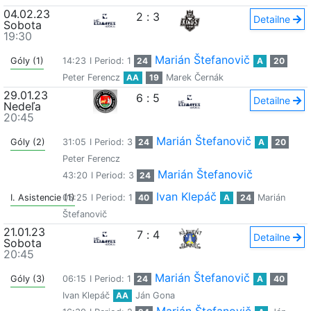
04.02.23
2
:
3
Detailne
Sobota
19:30
Marián Štefanovič
Góly (1)
14:23
I Period: 1
24
A
20
Peter Ferencz
AA
19
Marek Černák
29.01.23
6
:
5
Detailne
Nedeľa
20:45
Marián Štefanovič
Góly (2)
31:05
I Period: 3
24
A
20
Peter Ferencz
Marián Štefanovič
43:20
I Period: 3
24
Ivan Klepáč
I. Asistencie (1)
05:25
I Period: 1
40
A
24
Marián
Štefanovič
21.01.23
7
:
4
Detailne
Sobota
20:45
Marián Štefanovič
Góly (3)
06:15
I Period: 1
24
A
40
Ivan Klepáč
AA
Ján Gona