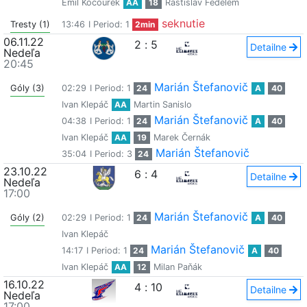
Emil Kocourek
AA
18
Rastislav Fedelem
seknutie
Tresty (1)
13:46
I Period: 1
2min
06.11.22
2
:
5
Detailne
Nedeľa
20:45
Marián Štefanovič
Góly (3)
02:29
I Period: 1
24
A
40
Ivan Klepáč
AA
Martin Sanislo
Marián Štefanovič
04:38
I Period: 1
24
A
40
Ivan Klepáč
AA
19
Marek Černák
Marián Štefanovič
35:04
I Period: 3
24
23.10.22
6
:
4
Detailne
Nedeľa
17:00
Marián Štefanovič
Góly (2)
02:29
I Period: 1
24
A
40
Ivan Klepáč
Marián Štefanovič
14:17
I Period: 1
24
A
40
Ivan Klepáč
AA
12
Milan Paňák
16.10.22
4
:
10
Detailne
Nedeľa
17:00