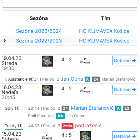
Sezóna
Tím
Sezóna 2023/2024
HC KLIMAVEX Košice
Sezóna 2022/2023
HC KLIMAVEX Košice
19.04.23
4
:
2
Detailne
Streda
19:30
Ján Gona
I. Asistencie (1)
16:27
I Period: 2
A
24
Marián Štefanovič
16.04.23
4
:
2
Detailne
Nedeľa
20:45
Marián Štefanovič
Góly (1)
28:44
I Period: 2
24
A
22
Emil Kocourek
AA
Ján Gona
podrazenie
Tresty (1)
44:33
I Period: 3
2min
15.04.23
4
:
5
Detailne
Sobota