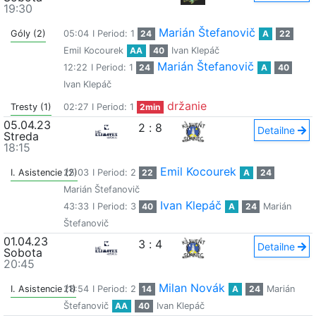
19:30
Marián Štefanovič
Góly (2)
05:04
I Period: 1
24
A
22
Emil Kocourek
AA
40
Ivan Klepáč
Marián Štefanovič
12:22
I Period: 1
24
A
40
Ivan Klepáč
držanie
Tresty (1)
02:27
I Period: 1
2min
05.04.23
2
:
8
Detailne
Streda
18:15
Emil Kocourek
I. Asistencie (2)
25:03
I Period: 2
22
A
24
Marián Štefanovič
Ivan Klepáč
43:33
I Period: 3
40
A
24
Marián
Štefanovič
01.04.23
3
:
4
Detailne
Sobota
20:45
Milan Novák
I. Asistencie (1)
28:54
I Period: 2
14
A
24
Marián
Štefanovič
AA
40
Ivan Klepáč