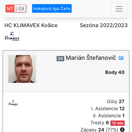
Hokejová liga Čaňa
HC KLIMAVEX Košice
Sezóna 2022/2023
Marián Štefanovič
24
Body 40
Góly
27
I. Asistencie
12
II. Asistencie
1
Tresty
6
12 min
Zápasy
24
(77%)