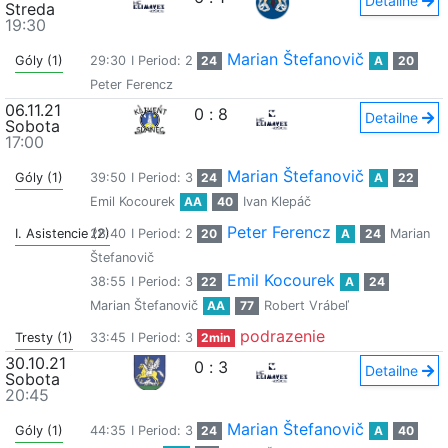
Detailne
Streda
19:30
Marian Štefanovič
Góly (1)
29:30
I Period: 2
24
A
20
Peter Ferencz
06.11.21
0
:
8
Detailne
Sobota
17:00
Marian Štefanovič
Góly (1)
39:50
I Period: 3
24
A
22
Emil Kocourek
AA
40
Ivan Klepáč
Peter Ferencz
I. Asistencie (2)
28:40
I Period: 2
20
A
24
Marian
Štefanovič
Emil Kocourek
38:55
I Period: 3
22
A
24
Marian Štefanovič
AA
77
Robert Vrábeľ
podrazenie
Tresty (1)
33:45
I Period: 3
2min
30.10.21
0
:
3
Detailne
Sobota
20:45
Marian Štefanovič
Góly (1)
44:35
I Period: 3
24
A
40