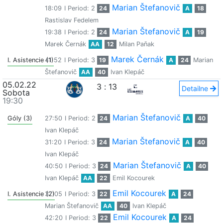
Marian Štefanovič
18:09
I Period: 2
24
A
18
Rastislav Fedelem
Marian Štefanovič
19:38
I Period: 2
24
A
19
Marek Černák
AA
12
Milan Paňak
Marek Černák
I. Asistencie (1)
41:52
I Period: 3
19
A
24
Marian
Štefanovič
AA
40
Ivan Klepáč
05.02.22
3
:
13
Detailne
Sobota
19:30
Marian Štefanovič
Góly (3)
27:50
I Period: 2
24
A
40
Ivan Klepáč
Marian Štefanovič
31:20
I Period: 3
24
A
40
Ivan Klepáč
Marian Štefanovič
40:50
I Period: 3
24
A
40
Ivan Klepáč
AA
22
Emil Kocourek
Emil Kocourek
I. Asistencie (2)
37:05
I Period: 3
22
A
24
Marian Štefanovič
AA
40
Ivan Klepáč
Emil Kocourek
42:20
I Period: 3
22
A
24