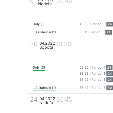
01
20:45
Nedeľa
Góly (1)
43:33
I Period: 3
24
I. Asistencie (1)
36:11
I Period: 3
22
30
19:30
04.2022
Sobota
Góly (3)
02:25
I Period: 1
24
33:53
I Period: 3
24
38:02
I Period: 3
24
I. Asistencie (1)
38:42
I Period: 3
40
24
20:45
04.2022
Nedeľa