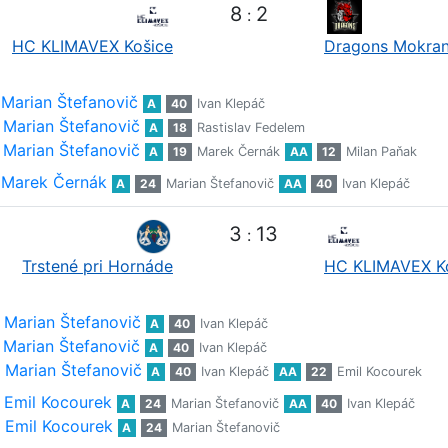
8
2
:
HC KLIMAVEX Košice
Dragons Mokra
Marian Štefanovič
A
40
Ivan Klepáč
Marian Štefanovič
A
18
Rastislav Fedelem
Marian Štefanovič
A
19
Marek Černák
AA
12
Milan Paňak
Marek Černák
A
24
Marian Štefanovič
AA
40
Ivan Klepáč
3
13
:
Trstené pri Hornáde
HC KLIMAVEX K
Marian Štefanovič
A
40
Ivan Klepáč
Marian Štefanovič
A
40
Ivan Klepáč
Marian Štefanovič
A
40
Ivan Klepáč
AA
22
Emil Kocourek
Emil Kocourek
A
24
Marian Štefanovič
AA
40
Ivan Klepáč
Emil Kocourek
A
24
Marian Štefanovič