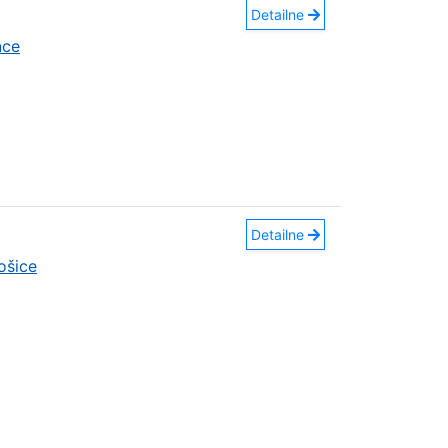
Detailne
nce
Detailne
ošice