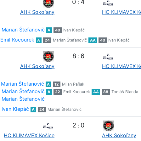
0
4
:
AHK Sokoľany
HC KLIMAVEX K
Marian Štefanovič
A
40
Ivan Klepáč
Emil Kocourek
A
24
Marian Štefanovič
AA
40
Ivan Klepáč
8
6
:
AHK Sokoľany
HC KLIMAVEX K
Marian Štefanovič
A
12
Milan Paňak
Marian Štefanovič
A
22
Emil Kocourek
AA
88
Tomáš Bľanda
Marian Štefanovič
Ivan Klepáč
A
24
Marian Štefanovič
2
0
:
HC KLIMAVEX Košice
AHK Sokoľany