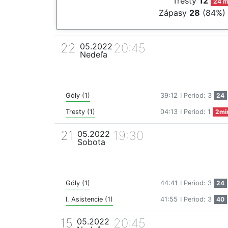
Tresty
12
24 m
Zápasy
28
(84%)
22
20:45
05.2022
Nedeľa
Góly (1)
39:12
I Period: 3
24
Tresty (1)
04:13
I Period: 1
2mi
21
19:30
05.2022
Sobota
Góly (1)
44:41
I Period: 3
24
I. Asistencie (1)
41:55
I Period: 3
40
15
20:45
05.2022