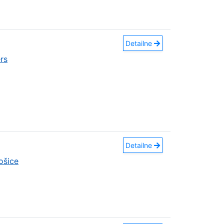
Detailne
rs
Detailne
ošice