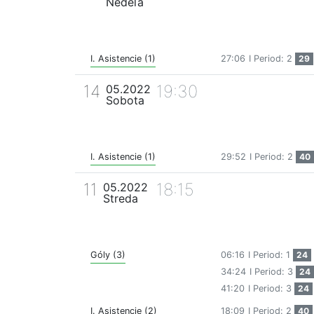
Nedeľa
I. Asistencie (1)
27:06
I Period: 2
29
14
19:30
05.2022
Sobota
I. Asistencie (1)
29:52
I Period: 2
40
11
18:15
05.2022
Streda
Góly (3)
06:16
I Period: 1
24
34:24
I Period: 3
24
41:20
I Period: 3
24
I. Asistencie (2)
18:09
I Period: 2
40