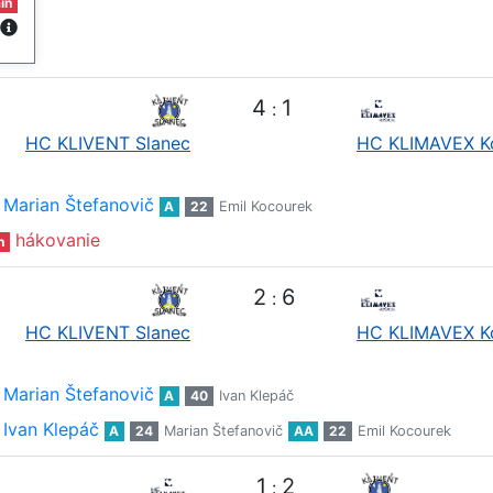
in
4
1
:
HC KLIVENT Slanec
HC KLIMAVEX K
Marian Štefanovič
A
22
Emil Kocourek
hákovanie
n
2
6
:
HC KLIVENT Slanec
HC KLIMAVEX K
Marian Štefanovič
A
40
Ivan Klepáč
Ivan Klepáč
A
24
Marian Štefanovič
AA
22
Emil Kocourek
1
2
: