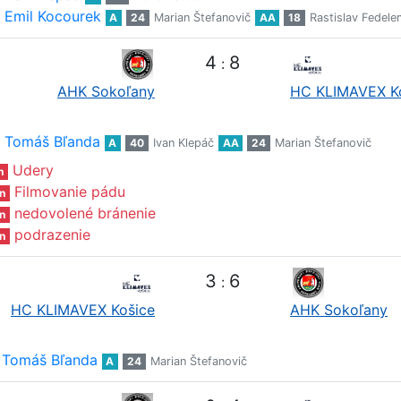
Emil Kocourek
A
24
Marian Štefanovič
AA
18
Rastislav Fedele
4
8
:
AHK Sokoľany
HC KLIMAVEX K
Tomáš Bľanda
A
40
Ivan Klepáč
AA
24
Marian Štefanovič
Udery
n
Filmovanie pádu
n
nedovolené bránenie
n
podrazenie
n
3
6
:
HC KLIMAVEX Košice
AHK Sokoľany
Tomáš Bľanda
A
24
Marian Štefanovič