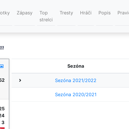
Fotky
Zápasy
Top
Tresty
Hráči
Popis
Pravi
strelci
Sezóna
52
Sezóna 2021/2022
Sezóna 2020/2021
25
24
e
3