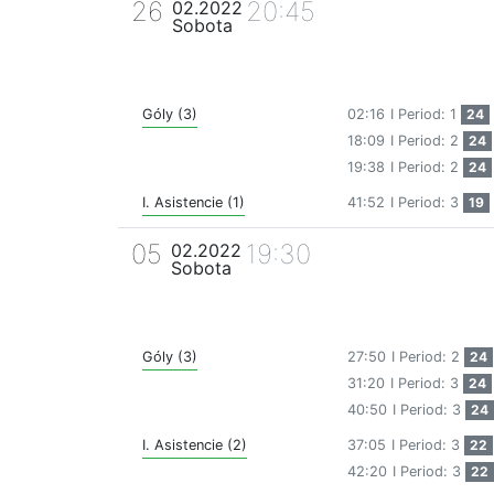
26
20:45
02.2022
Sobota
Góly (3)
02:16
I Period: 1
24
18:09
I Period: 2
24
19:38
I Period: 2
24
I. Asistencie (1)
41:52
I Period: 3
19
05
19:30
02.2022
Sobota
Góly (3)
27:50
I Period: 2
24
31:20
I Period: 3
24
40:50
I Period: 3
24
I. Asistencie (2)
37:05
I Period: 3
22
42:20
I Period: 3
22