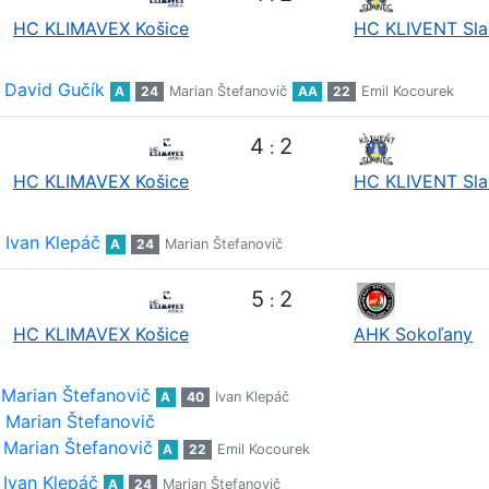
HC KLIMAVEX Košice
HC KLIVENT Sla
David Gučík
A
24
Marian Štefanovič
AA
22
Emil Kocourek
4
2
:
HC KLIMAVEX Košice
HC KLIVENT Sla
Ivan Klepáč
A
24
Marian Štefanovič
5
2
:
HC KLIMAVEX Košice
AHK Sokoľany
Marian Štefanovič
A
40
Ivan Klepáč
Marian Štefanovič
Marian Štefanovič
A
22
Emil Kocourek
Ivan Klepáč
A
24
Marian Štefanovič