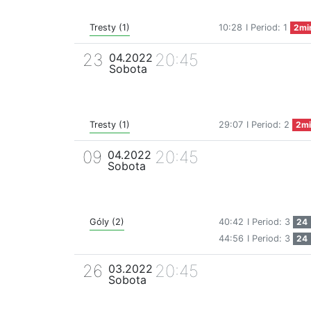
Tresty (1)
10:28
I Period: 1
2mi
23
20:45
04.2022
Sobota
Tresty (1)
29:07
I Period: 2
2mi
09
20:45
04.2022
Sobota
Góly (2)
40:42
I Period: 3
24
44:56
I Period: 3
24
26
20:45
03.2022
Sobota