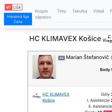
Rozpis
Tímy
Tabuľka
Videá
Hokejová liga
zápasov
Čaňa
HC KLIMAVEX Košice
Marian Štefanovič
24
Body 
HC KLIMAVEX
Góly
Košice
I. Asistencie
II. Asistenci