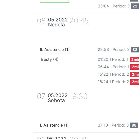
33:04
I Period: 3
22
08
20:45
05.2022
Nedeľa
II. Asistencie (1)
22:53
I Period: 2
88
Tresty (4)
01:20
I Period: 1
2mi
06:44
I Period: 1
2mi
15:22
I Period: 2
2mi
18:24
I Period: 2
2mi
07
19:30
05.2022
Sobota
I. Asistencie (1)
37:10
I Period: 3
88
05.2022