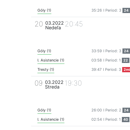
Góly (1)
35:26
I Period: 3
24
20
20:45
03.2022
Nedeľa
Góly (1)
33:59
I Period: 3
24
I. Asistencie (1)
03:58
I Period: 1
22
Tresty (1)
39:47
I Period: 3
2mi
09
19:30
03.2022
Streda
Góly (1)
26:00
I Period: 2
24
I. Asistencie (1)
02:54
I Period: 1
40