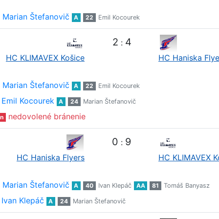
Marian Štefanovič
A
22
Emil Kocourek
2
4
:
HC KLIMAVEX Košice
HC Haniska Flye
Marian Štefanovič
A
22
Emil Kocourek
Emil Kocourek
A
24
Marian Štefanovič
nedovolené bránenie
n
0
9
:
HC Haniska Flyers
HC KLIMAVEX K
Marian Štefanovič
A
40
Ivan Klepáč
AA
81
Tomáš Banyasz
Ivan Klepáč
A
24
Marian Štefanovič