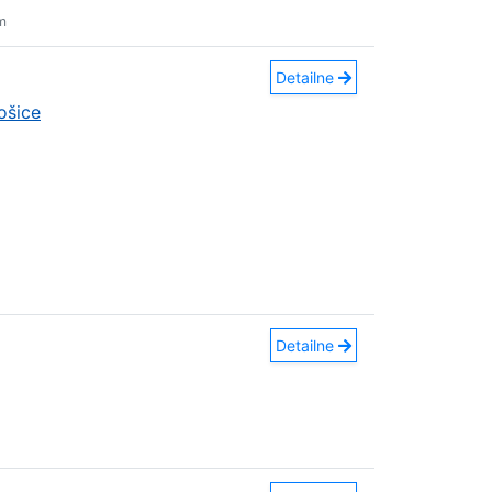
m
Detailne
ošice
Detailne