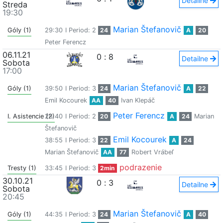
Detailne
Streda
19:30
Marian Štefanovič
Góly (1)
29:30
I Period: 2
24
A
20
Peter Ferencz
06.11.21
0
:
8
Detailne
Sobota
17:00
Marian Štefanovič
Góly (1)
39:50
I Period: 3
24
A
22
Emil Kocourek
AA
40
Ivan Klepáč
Peter Ferencz
I. Asistencie (2)
28:40
I Period: 2
20
A
24
Marian
Štefanovič
Emil Kocourek
38:55
I Period: 3
22
A
24
Marian Štefanovič
AA
77
Robert Vrábeľ
podrazenie
Tresty (1)
33:45
I Period: 3
2min
30.10.21
0
:
3
Detailne
Sobota
20:45
Marian Štefanovič
Góly (1)
44:35
I Period: 3
24
A
40