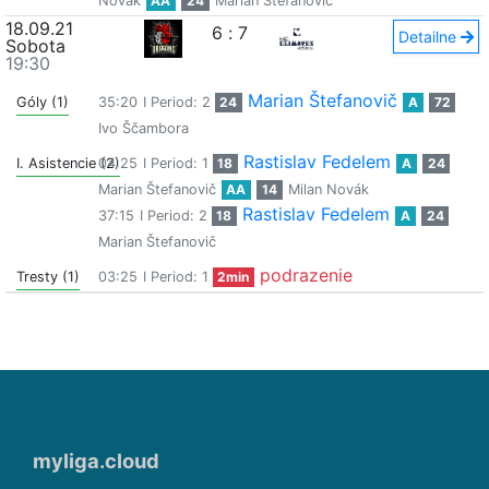
Novák
AA
24
Marian Štefanovič
18.09.21
6
:
7
Detailne
Sobota
19:30
Marian Štefanovič
Góly (1)
35:20
I Period: 2
24
A
72
Ivo Ščambora
Rastislav Fedelem
I. Asistencie (2)
04:25
I Period: 1
18
A
24
Marian Štefanovič
AA
14
Milan Novák
Rastislav Fedelem
37:15
I Period: 2
18
A
24
Marian Štefanovič
podrazenie
Tresty (1)
03:25
I Period: 1
2min
myliga.cloud