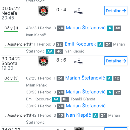
Štefanovič
01.05.22
0
:
4
Detailne
Nedeľa
20:45
Marian Štefanovič
Góly (1)
43:33
I Period: 3
24
A
40
Ivan Klepáč
Emil Kocourek
I. Asistencie (1)
36:11
I Period: 3
22
A
24
Marian
Štefanovič
AA
40
Ivan Klepáč
30.04.22
8
:
6
Detailne
Sobota
19:30
Marian Štefanovič
Góly (3)
02:25
I Period: 1
24
A
12
Milan Paňak
Marian Štefanovič
33:53
I Period: 3
24
A
22
Emil Kocourek
AA
88
Tomáš Bľanda
Marian Štefanovič
38:02
I Period: 3
24
Ivan Klepáč
I. Asistencie (1)
38:42
I Period: 3
40
A
24
Marian
Štefanovič
24.04.22