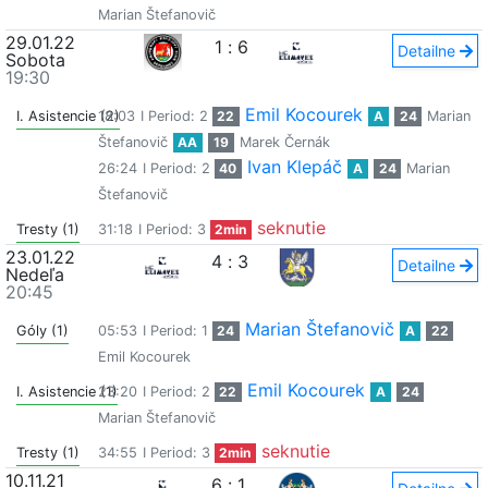
Marian Štefanovič
29.01.22
1
:
6
Detailne
Sobota
19:30
Emil Kocourek
I. Asistencie (2)
18:03
I Period: 2
22
A
24
Marian
Štefanovič
AA
19
Marek Černák
Ivan Klepáč
26:24
I Period: 2
40
A
24
Marian
Štefanovič
seknutie
Tresty (1)
31:18
I Period: 3
2min
23.01.22
4
:
3
Detailne
Nedeľa
20:45
Marian Štefanovič
Góly (1)
05:53
I Period: 1
24
A
22
Emil Kocourek
Emil Kocourek
I. Asistencie (1)
23:20
I Period: 2
22
A
24
Marian Štefanovič
seknutie
Tresty (1)
34:55
I Period: 3
2min
10.11.21
6
:
1