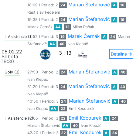
Marian Štefanovič
18:09
I Period: 2
24
A
18
Rastislav Fedelem
Marian Štefanovič
19:38
I Period: 2
24
A
19
Marek Černák
AA
12
Milan Paňak
Marek Černák
I. Asistencie (1)
41:52
I Period: 3
19
A
24
Marian
Štefanovič
AA
40
Ivan Klepáč
05.02.22
3
:
13
Detailne
Sobota
19:30
Marian Štefanovič
Góly (3)
27:50
I Period: 2
24
A
40
Ivan Klepáč
Marian Štefanovič
31:20
I Period: 3
24
A
40
Ivan Klepáč
Marian Štefanovič
40:50
I Period: 3
24
A
40
Ivan Klepáč
AA
22
Emil Kocourek
Emil Kocourek
I. Asistencie (2)
37:05
I Period: 3
22
A
24
Marian Štefanovič
AA
40
Ivan Klepáč
Emil Kocourek
42:20
I Period: 3
22
A
24