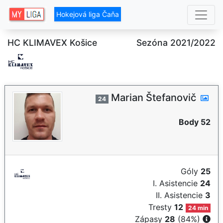
Hokejová liga Čaňa
HC KLIMAVEX Košice
Sezóna 2021/2022
Marian Štefanovič
24
Body 52
Góly
25
I. Asistencie
24
II. Asistencie
3
Tresty
12
24 min
Zápasy
28
(84%)