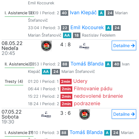
Emil Kocourek
Ivan Klepáč
I. Asistencie (2)
18:09
I Period: 2
40
A
24
Marian
Štefanovič
Emil Kocourek
33:04
I Period: 3
22
A
24
Marian Štefanovič
AA
18
Rastislav Fedelem
08.05.22
4
:
8
Detailne
Nedeľa
20:45
Tomáš Bľanda
II. Asistencie (1)
22:53
I Period: 2
88
A
40
Ivan
Klepáč
AA
24
Marian Štefanovič
Udery
Tresty (4)
01:20
I Period: 1
2min
Filmovanie pádu
06:44
I Period: 1
2min
nedovolené bránenie
15:22
I Period: 2
2min
podrazenie
18:24
I Period: 2
2min
07.05.22
3
:
6
Detailne
Sobota
19:30
Tomáš Bľanda
I. Asistencie (1)
37:10
I Period: 3
88
A
24
Marian