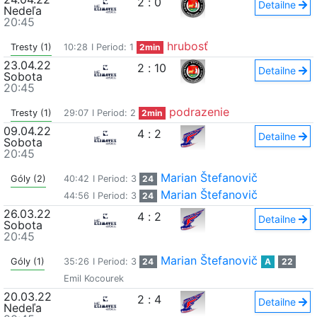
2
:
0
Detailne
Nedeľa
20:45
hrubosť
Tresty (1)
10:28
I Period: 1
2min
23.04.22
2
:
10
Detailne
Sobota
20:45
podrazenie
Tresty (1)
29:07
I Period: 2
2min
09.04.22
4
:
2
Detailne
Sobota
20:45
Marian Štefanovič
Góly (2)
40:42
I Period: 3
24
Marian Štefanovič
44:56
I Period: 3
24
26.03.22
4
:
2
Detailne
Sobota
20:45
Marian Štefanovič
Góly (1)
35:26
I Period: 3
24
A
22
Emil Kocourek
20.03.22
2
:
4
Detailne
Nedeľa