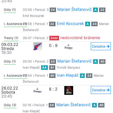
20:45
Marian Štefanovič
Góly (1)
33:59
I Period: 3
24
A
22
Emil Kocourek
Emil Kocourek
I. Asistencie (1)
03:58
I Period: 1
22
A
24
Marian
Štefanovič
nedovolené bránenie
Tresty (1)
39:47
I Period: 3
2min
09.03.22
0
:
9
Detailne
Streda
19:30
Marian Štefanovič
Góly (1)
26:00
I Period: 2
24
A
40
Ivan Klepáč
AA
81
Tomáš Banyasz
Ivan Klepáč
I. Asistencie (1)
02:54
I Period: 1
40
A
24
Marian
Štefanovič
26.02.22
8
:
2
Detailne
Sobota
20:45
Marian Štefanovič
Góly (3)
02:16
I Period: 1
24
A
40
Ivan Klepáč