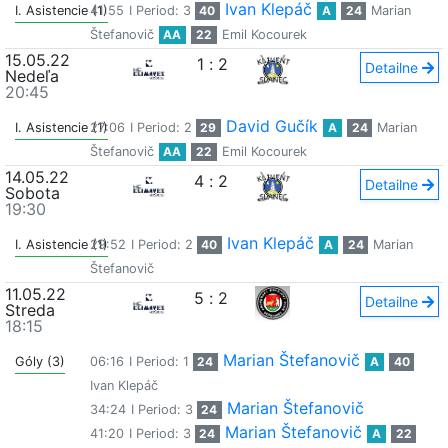
Ivan Klepáč
I. Asistencie (1)
41:55
I Period: 3
40
A
24
Marian
Štefanovič
AA
22
Emil Kocourek
15.05.22
1
:
2
Detailne
Nedeľa
20:45
David Gučík
I. Asistencie (1)
27:06
I Period: 2
29
A
24
Marian
Štefanovič
AA
22
Emil Kocourek
14.05.22
4
:
2
Detailne
Sobota
19:30
Ivan Klepáč
I. Asistencie (1)
29:52
I Period: 2
40
A
24
Marian
Štefanovič
11.05.22
5
:
2
Detailne
Streda
18:15
Marian Štefanovič
Góly (3)
06:16
I Period: 1
24
A
40
Ivan Klepáč
Marian Štefanovič
34:24
I Period: 3
24
Marian Štefanovič
41:20
I Period: 3
24
A
22