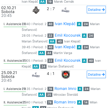
Ivan Klepáč
AA
19
Marek Černák
02.10.21
2
:
7
Detailne
Sobota
20:45
Ivan Klepáč
I. Asistencie (3)
20:40
I Period: 2
40
A
24
Marian
Štefanovič
Emil Kocourek
28:05
I Period: 2
22
A
24
Marian Štefanovič
AA
40
Ivan Klepáč
Ivan Klepáč
39:45
I Period: 3
40
A
24
Marian
Štefanovič
AA
44
Martin Varga
Emil Kocourek
II. Asistencie (1)
35:05
I Period: 3
22
A
40
Ivan
Klepáč
AA
24
Marian Štefanovič
25.09.21
4
:
1
Detailne
Sobota
20:45
Roman Imro
I. Asistencie (1)
29:35
I Period: 2
78
A
24
Marian
Štefanovič
AA
25
Miroslav Šterdáš
Roman Imro
II. Asistencie (1)
05:40
I Period: 1
78
A
14
Milan