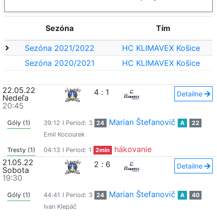
Sezóna
Tím
Sezóna 2021/2022
HC KLIMAVEX Košice
Sezóna 2020/2021
HC KLIMAVEX Košice
22.05.22
4
:
1
Detailne
Nedeľa
20:45
Marian Štefanovič
Góly (1)
39:12
I Period: 3
24
A
22
Emil Kocourek
hákovanie
Tresty (1)
04:13
I Period: 1
2min
21.05.22
2
:
6
Detailne
Sobota
19:30
Marian Štefanovič
Góly (1)
44:41
I Period: 3
24
A
40
Ivan Klepáč