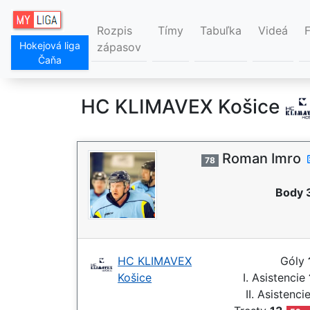
Rozpis
Tímy
Tabuľka
Videá
Hokejová liga
zápasov
Čaňa
HC KLIMAVEX Košice
Roman Imro
78
Body 
HC KLIMAVEX
Góly
Košice
I. Asistencie
II. Asistenci