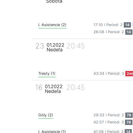
Sobota
I. Asistencie (2)
17:10
I Period: 2
14
26:08
I Period: 2
14
23
20:45
01.2022
Nedeľa
Tresty (1)
43:34
I Period: 3
2m
16
20:45
01.2022
Nedeľa
Góly (2)
29:33
I Period: 2
78
42:57
I Period: 3
78
I. Asistencie (1)
41:58
I Period: 3
14