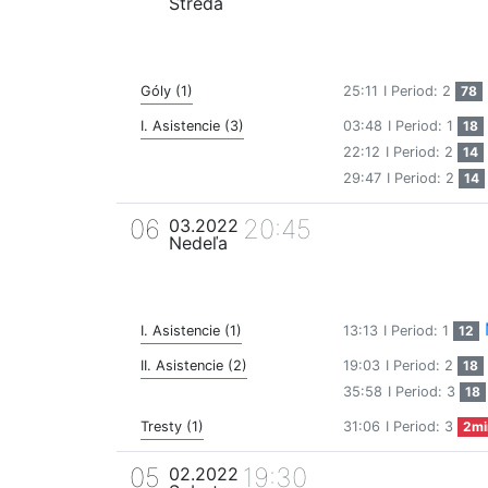
Streda
Góly (1)
25:11
I Period: 2
78
I. Asistencie (3)
03:48
I Period: 1
18
22:12
I Period: 2
14
29:47
I Period: 2
14
06
20:45
03.2022
Nedeľa
I. Asistencie (1)
13:13
I Period: 1
12
II. Asistencie (2)
19:03
I Period: 2
18
35:58
I Period: 3
18
Tresty (1)
31:06
I Period: 3
2mi
05
19:30
02.2022