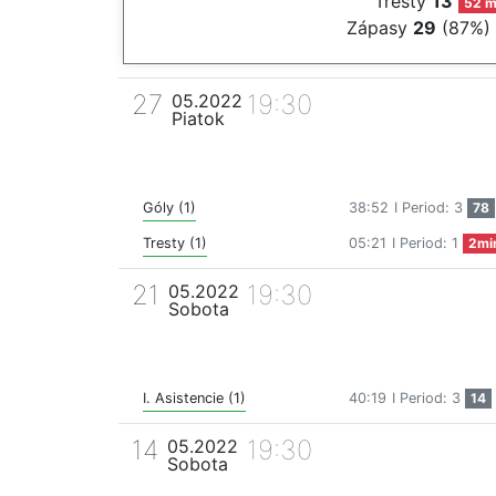
Tresty
13
52 m
Zápasy
29
(87%)
27
19:30
05.2022
Piatok
Góly (1)
38:52
I Period: 3
78
Tresty (1)
05:21
I Period: 1
2mi
21
19:30
05.2022
Sobota
I. Asistencie (1)
40:19
I Period: 3
14
14
19:30
05.2022
Sobota