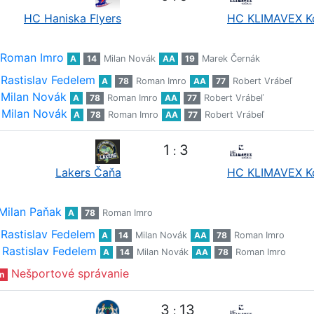
HC Haniska Flyers
HC KLIMAVEX K
Roman Imro
A
14
Milan Novák
AA
19
Marek Černák
Rastislav Fedelem
A
78
Roman Imro
AA
77
Robert Vrábeľ
Milan Novák
A
78
Roman Imro
AA
77
Robert Vrábeľ
Milan Novák
A
78
Roman Imro
AA
77
Robert Vrábeľ
1
3
:
Lakers Čaňa
HC KLIMAVEX K
Milan Paňak
A
78
Roman Imro
Rastislav Fedelem
A
14
Milan Novák
AA
78
Roman Imro
Rastislav Fedelem
A
14
Milan Novák
AA
78
Roman Imro
Nešportové správanie
n
3
13
: