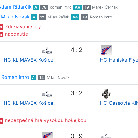
Adam Ridarčik
A
78
Roman Imro
AA
19
Marek Černák
Milan Novák
A
12
Milan Paňak
AA
78
Roman Imro
Zdrziavanie hry
n
napdnutie
n
4
2
:
HC KLIMAVEX Košice
HC Haniska Flye
Roman Imro
A
14
Milan Novák
3
2
:
HC KLIMAVEX Košice
HC Cassovia K
nebezpečná hra vysokou hokejkou
n
0
9
: