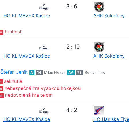
3
6
:
HC KLIMAVEX Košice
AHK Sokoľany
hrubosť
n
2
10
:
HC KLIMAVEX Košice
AHK Sokoľany
Štefan Jeník
A
14
Milan Novák
AA
78
Roman Imro
seknutie
n
nebezpečná hra vysokou hokejkou
n
nedovolená hra telom
in
4
2
:
HC KLIMAVEX Košice
HC Haniska Flye