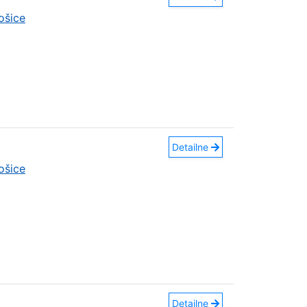
ošice
Detailne
ošice
Detailne