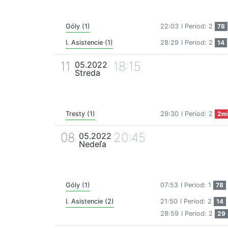
Góly (1)
22:03
I Period: 2
78
I. Asistencie (1)
28:29
I Period: 2
14
11
18:15
05.2022
Streda
Tresty (1)
29:30
I Period: 2
2m
08
20:45
05.2022
Nedeľa
Góly (1)
07:53
I Period: 1
78
I. Asistencie (2)
21:50
I Period: 2
14
28:59
I Period: 2
29