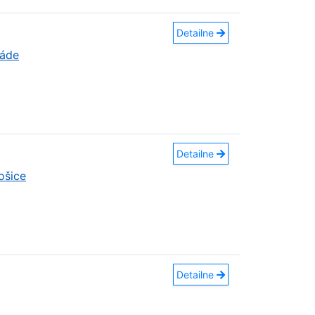
Detailne
náde
Detailne
ošice
Detailne