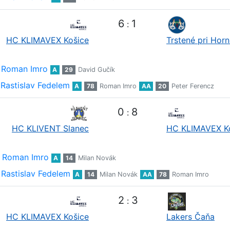
6
1
:
HC KLIMAVEX Košice
Trstené pri Hor
Roman Imro
A
29
David Gučík
Rastislav Fedelem
A
78
Roman Imro
AA
20
Peter Ferencz
0
8
:
HC KLIVENT Slanec
HC KLIMAVEX K
Roman Imro
A
14
Milan Novák
Rastislav Fedelem
A
14
Milan Novák
AA
78
Roman Imro
2
3
:
HC KLIMAVEX Košice
Lakers Čaňa