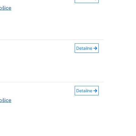
ošice
Detailne
Detailne
ošice