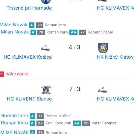
Trstené pri Hornáde
HC KLIMAVEX K
Milan Novák
A
78
Roman Imro
Milan Novák
A
78
Roman Imro
AA
77
Robert Vrábeľ
4
3
:
HC KLIMAVEX Košice
HK Nižný Klátov
hákovanie
in
7
3
:
HC KLIVENT Slanec
HC KLIMAVEX K
Roman Imro
A
77
Robert Vrábeľ
Roman Imro
A
22
Emil Kocourek
AA
20
Peter Ferencz
Milan Novák
A
78
Roman Imro