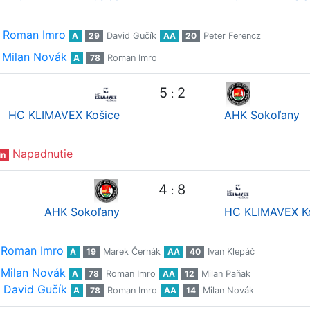
Roman Imro
A
29
David Gučík
AA
20
Peter Ferencz
Milan Novák
A
78
Roman Imro
5
2
:
HC KLIMAVEX Košice
AHK Sokoľany
Napadnutie
in
4
8
:
AHK Sokoľany
HC KLIMAVEX K
Roman Imro
A
19
Marek Černák
AA
40
Ivan Klepáč
Milan Novák
A
78
Roman Imro
AA
12
Milan Paňak
David Gučík
A
78
Roman Imro
AA
14
Milan Novák