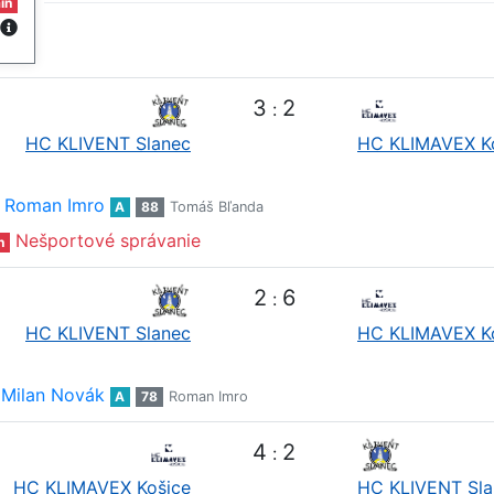
in
3
2
:
HC KLIVENT Slanec
HC KLIMAVEX K
Roman Imro
A
88
Tomáš Bľanda
Nešportové správanie
n
2
6
:
HC KLIVENT Slanec
HC KLIMAVEX K
Milan Novák
A
78
Roman Imro
4
2
:
HC KLIMAVEX Košice
HC KLIVENT Sla