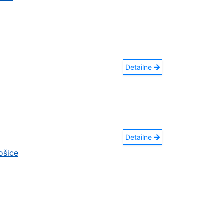
Detailne
Detailne
ošice