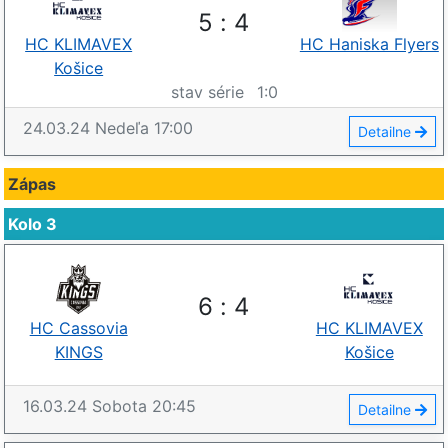
5
:
4
HC KLIMAVEX
HC Haniska Flyers
Košice
stav série
1
:
0
24.03.24
Nedeľa
17:00
Detailne
Zápas
Kolo 3
6
:
4
HC Cassovia
HC KLIMAVEX
KINGS
Košice
16.03.24
Sobota
20:45
Detailne