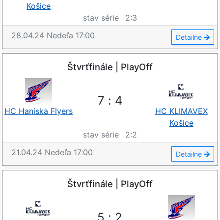
Košice
stav série
2
:
3
28.04.24
Nedeľa
17:00
Detailne
Štvrťfinále | PlayOff
7
:
4
HC Haniska Flyers
HC KLIMAVEX
Košice
stav série
2
:
2
21.04.24
Nedeľa
17:00
Detailne
Štvrťfinále | PlayOff
5
:
2