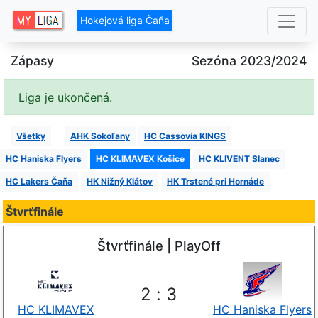
Hokejová liga Čaňa
Zápasy
Sezóna 2023/2024
Liga je ukončená.
Všetky
AHK Sokoľany
HC Cassovia KINGS
HC Haniska Flyers
HC KLIMAVEX Košice
HC KLIVENT Slanec
HC Lakers Čaňa
HK Nižný Klátov
HK Trstené pri Hornáde
Štvrťfinále
Štvrťfinále | PlayOff
2
:
3
HC KLIMAVEX
HC Haniska Flyers