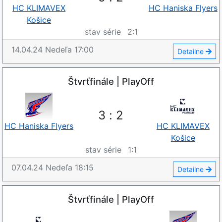
HC KLIMAVEX
HC Haniska Flyers
Košice
stav série
2
:
1
14.04.24
Nedeľa
17:00
Detailne
Štvrťfinále | PlayOff
3
:
2
HC Haniska Flyers
HC KLIMAVEX
Košice
stav série
1
:
1
07.04.24
Nedeľa
18:15
Detailne
Štvrťfinále | PlayOff