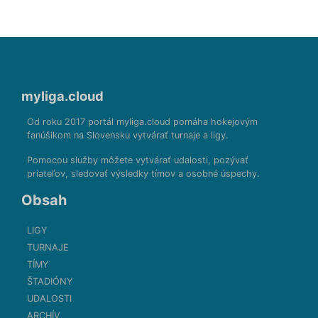
myliga.cloud
Od roku 2017 portál myliga.cloud pomáha hokejovým
fanúšikom na Slovensku vytvárať turnaje a ligy.
Pomocou služby môžete vytvárať udalosti, pozývať
priateľov, sledovať výsledky tímov a osobné úspechy.
Obsah
LIGY
TURNAJE
TÍMY
ŠTADIÓNY
UDALOSTI
ARCHÍV