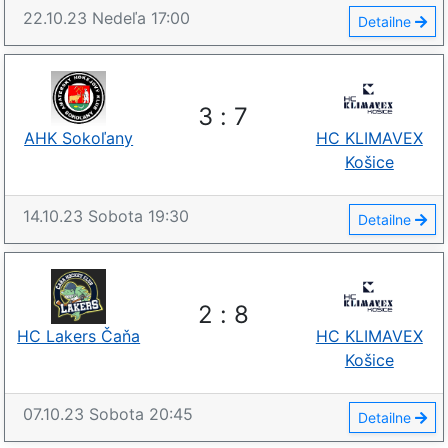
22.10.23
Nedeľa
17:00
Detailne
3
:
7
AHK Sokoľany
HC KLIMAVEX
Košice
14.10.23
Sobota
19:30
Detailne
2
:
8
HC Lakers Čaňa
HC KLIMAVEX
Košice
07.10.23
Sobota
20:45
Detailne