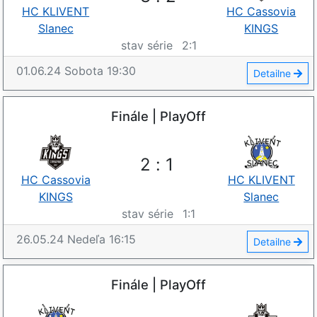
HC KLIVENT
HC Cassovia
Slanec
KINGS
stav série
2
:
1
01.06.24
Sobota
19:30
Detailne
Finále | PlayOff
2
:
1
HC Cassovia
HC KLIVENT
KINGS
Slanec
stav série
1
:
1
26.05.24
Nedeľa
16:15
Detailne
Finále | PlayOff