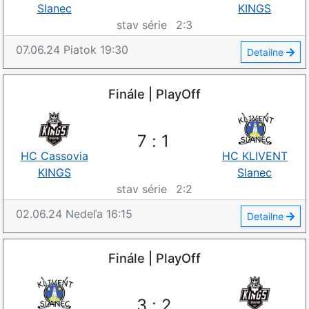
Slanec
KINGS
stav série
2
:
3
07.06.24
Piatok
19:30
Detailne
Finále | PlayOff
7
:
1
HC Cassovia
HC KLIVENT
KINGS
Slanec
stav série
2
:
2
02.06.24
Nedeľa
16:15
Detailne
Finále | PlayOff
3
:
2