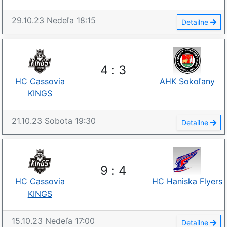
29.10.23
Nedeľa
18:15
Detailne
4
:
3
HC Cassovia
AHK Sokoľany
KINGS
21.10.23
Sobota
19:30
Detailne
9
:
4
HC Cassovia
HC Haniska Flyers
KINGS
15.10.23
Nedeľa
17:00
Detailne