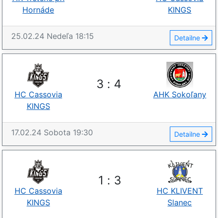
Hornáde
KINGS
25.02.24
Nedeľa
18:15
Detailne
3
:
4
HC Cassovia
AHK Sokoľany
KINGS
17.02.24
Sobota
19:30
Detailne
1
:
3
HC Cassovia
HC KLIVENT
KINGS
Slanec