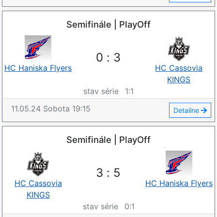
Semifinále | PlayOff
0
:
3
HC Haniska Flyers
HC Cassovia
KINGS
stav série
1
:
1
11.05.24
Sobota
19:15
Detailne
Semifinále | PlayOff
3
:
5
HC Cassovia
HC Haniska Flyers
KINGS
stav série
0
:
1