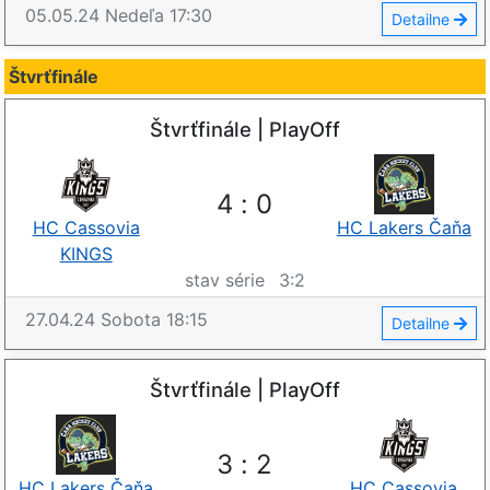
05.05.24
Nedeľa
17:30
Detailne
Štvrťfinále
Štvrťfinále | PlayOff
4
:
0
HC Cassovia
HC Lakers Čaňa
KINGS
stav série
3
:
2
27.04.24
Sobota
18:15
Detailne
Štvrťfinále | PlayOff
3
:
2
HC Lakers Čaňa
HC Cassovia