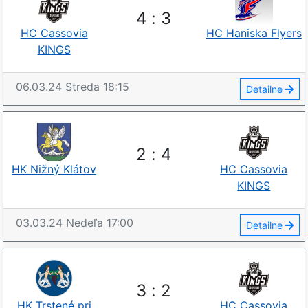
4
:
3
HC Cassovia
HC Haniska Flyers
KINGS
06.03.24
Streda
18:15
Detailne
2
:
4
HK Nižný Klátov
HC Cassovia
KINGS
03.03.24
Nedeľa
17:00
Detailne
3
:
2
HK Trstené pri
HC Cassovia