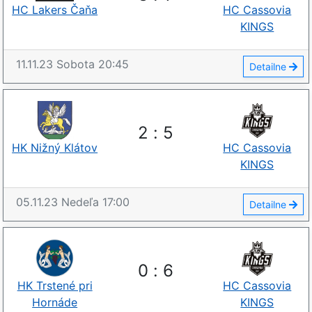
HC Lakers Čaňa
HC Cassovia
KINGS
11.11.23
Sobota
20:45
Detailne
2
:
5
HK Nižný Klátov
HC Cassovia
KINGS
05.11.23
Nedeľa
17:00
Detailne
0
:
6
HK Trstené pri
HC Cassovia
Hornáde
KINGS