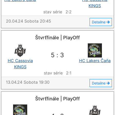
KINGS
stav série
2
:
2
20.04.24
Sobota
20:45
Detailne
Štvrťfinále | PlayOff
5
:
3
HC Cassovia
HC Lakers Čaňa
KINGS
stav série
2
:
1
13.04.24
Sobota
19:30
Detailne
Štvrťfinále | PlayOff