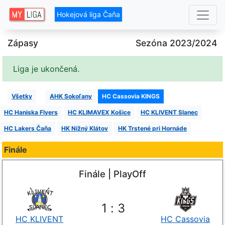
Hokejová liga Čaňa
Zápasy
Sezóna 2023/2024
Liga je ukončená.
Všetky
AHK Sokoľany
HC Cassovia KINGS
HC Haniska Flyers
HC KLIMAVEX Košice
HC KLIVENT Slanec
HC Lakers Čaňa
HK Nižný Klátov
HK Trstené pri Hornáde
Finále
Finále | PlayOff
1
:
3
HC KLIVENT
HC Cassovia