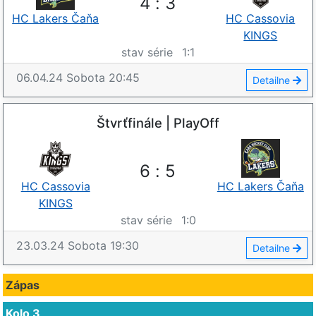
4
:
3
HC Lakers Čaňa
HC Cassovia
KINGS
stav série
1
:
1
06.04.24
Sobota
20:45
Detailne
Štvrťfinále | PlayOff
6
:
5
HC Cassovia
HC Lakers Čaňa
KINGS
stav série
1
:
0
23.03.24
Sobota
19:30
Detailne
Zápas
Kolo 3