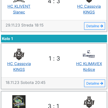
4
:
3
HC KLIVENT
HC Cassovia
Slanec
KINGS
29.11.23
Streda
18:15
Detailne
Kolo 1
1
:
3
HC Cassovia
HC KLIMAVEX
KINGS
Košice
18.11.23
Sobota
20:45
Detailne
3
:
1