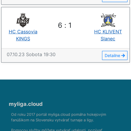
6
:
1
HC Cassovia
HC KLIVENT
KINGS
Slanec
07.10.23
Sobota
19:30
Detailne
myliga.cloud
Od roku 2017 portál myliga.cloud pomáha hokejovým
fanúšikom na Slovensku vytvárať turnaje a ligy.
Pomocou služby môžete vytvárať udalosti, pozývať