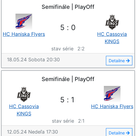
Semifinále | PlayOff
5
:
0
HC Haniska Flyers
HC Cassovia
KINGS
stav série
2
:
2
18.05.24
Sobota
20:30
Detailne
Semifinále | PlayOff
5
:
1
HC Cassovia
HC Haniska Flyers
KINGS
stav série
2
:
1
12.05.24
Nedeľa
17:30
Detailne