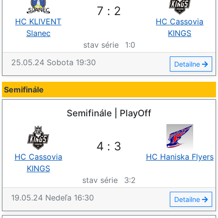
7
:
2
HC KLIVENT
HC Cassovia
Slanec
KINGS
stav série
1
:
0
25.05.24
Sobota
19:30
Detailne
Semifinále
Semifinále | PlayOff
4
:
3
HC Cassovia
HC Haniska Flyers
KINGS
stav série
3
:
2
19.05.24
Nedeľa
16:30
Detailne