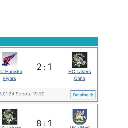
2
1
:
C Haniska
HC Lakers
Flyers
Čaňa
3.01.24
Sobota
19:30
Detailne
8
1
: