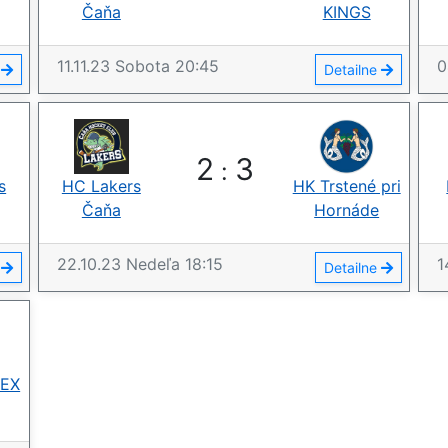
Čaňa
KINGS
11.11.23
Sobota
20:45
0
e
Detailne
2
3
:
s
HC Lakers
HK Trstené pri
Čaňa
Hornáde
22.10.23
Nedeľa
18:15
1
e
Detailne
VEX