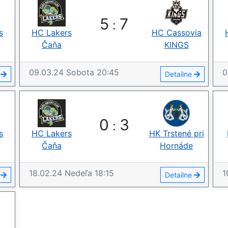
5
7
:
s
HC Lakers
HC Cassovia
Čaňa
KINGS
09.03.24
Sobota
20:45
0
e
Detailne
0
3
:
s
HC Lakers
HK Trstené pri
Čaňa
Hornáde
18.02.24
Nedeľa
18:15
1
e
Detailne