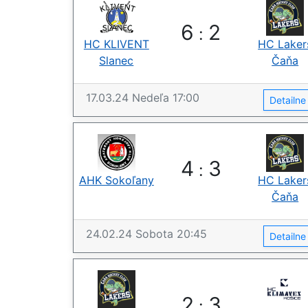
6
2
:
HC KLIVENT
HC Laker
Slanec
Čaňa
17.03.24
Nedeľa
17:00
Detailn
4
3
:
AHK Sokoľany
HC Laker
Čaňa
24.02.24
Sobota
20:45
Detailn
2
3
: