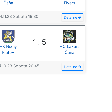
Čaňa
Flyers
4.11.23
Sobota
19:30
Detailne
1
5
:
HK Nižný
HC Lakers
Klátov
Čaňa
4.10.23
Sobota
20:45
Detailne