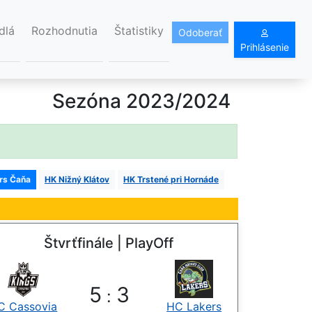
dlá
Rozhodnutia
Štatistiky
Odoberať
Prihlásenie
Sezóna 2023/2024
rs Čaňa
HK Nižný Klátov
HK Trstené pri Hornáde
Štvrťfinále | PlayOff
5
3
:
C Cassovia
HC Lakers