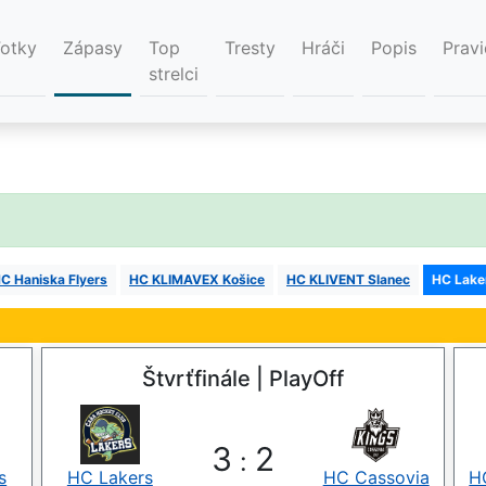
Fotky
Zápasy
Top
Tresty
Hráči
Popis
Pravi
strelci
C Haniska Flyers
HC KLIMAVEX Košice
HC KLIVENT Slanec
HC Lake
Štvrťfinále | PlayOff
3
2
:
s
HC Lakers
HC Cassovia
H