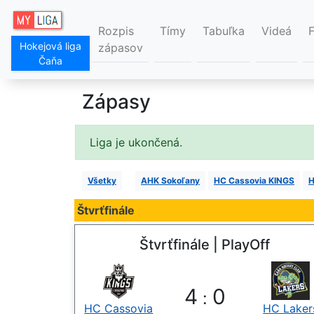
Rozpis
Tímy
Tabuľka
Videá
Hokejová liga
zápasov
Čaňa
Zápasy
Liga je ukončená.
Všetky
AHK Sokoľany
HC Cassovia KINGS
H
Štvrťfinále
Štvrťfinále | PlayOff
4
0
:
HC Cassovia
HC Laker