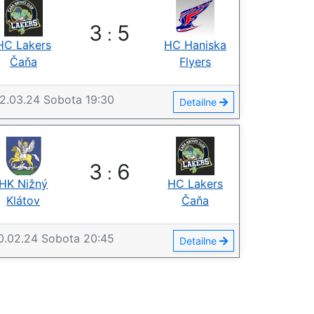
3
5
:
HC Lakers
HC Haniska
Čaňa
Flyers
2.03.24
Sobota
19:30
Detailne
3
6
:
HK Nižný
HC Lakers
Klátov
Čaňa
0.02.24
Sobota
20:45
Detailne