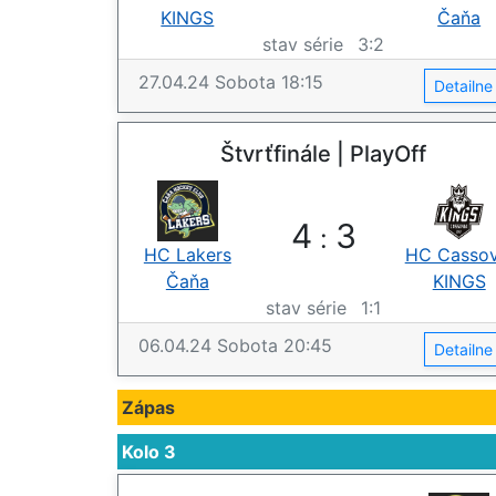
KINGS
Čaňa
stav série
3
:
2
27.04.24
Sobota
18:15
Detailn
Štvrťfinále | PlayOff
4
3
:
HC Lakers
HC Cassov
Čaňa
KINGS
stav série
1
:
1
06.04.24
Sobota
20:45
Detailn
Zápas
Kolo 3