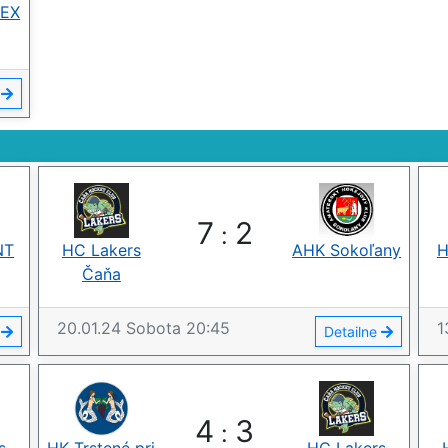
VEX
e
7
2
:
NT
HC Lakers
AHK Sokoľany
H
Čaňa
20.01.24
Sobota
20:45
1
e
Detailne
4
3
: