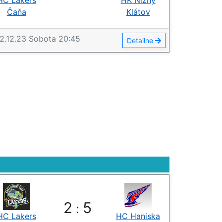
HC Lakers
HK Nižný
Čaňa
Klátov
2.12.23
Sobota
20:45
Detailne
2
5
:
HC Lakers
HC Haniska