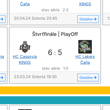
Čaňa
KINGS
stav série
2
:
2
20.04.24
Sobota
20:45
1
e
Detailne
Štvrťfinále | PlayOff
6
5
:
ia
HC Cassovia
HC Lakers
KINGS
Čaňa
stav série
1
:
0
23.03.24
Sobota
19:30
e
Detailne