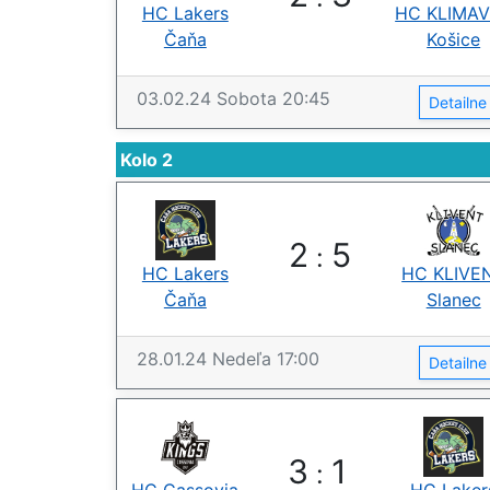
HC Lakers
HC KLIMA
Čaňa
Košice
03.02.24
Sobota
20:45
Detailn
Kolo 2
2
5
:
HC Lakers
HC KLIVE
Čaňa
Slanec
28.01.24
Nedeľa
17:00
Detailn
3
1
: