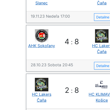
Slanec
Čaňa
19.11.23
Nedeľa
17:00
Detailn
4
8
:
AHK Sokoľany
HC Laker
Čaňa
28.10.23
Sobota
20:45
Detailn
2
8
:
HC Lakers
HC KLIMA
Čaňa
Košice