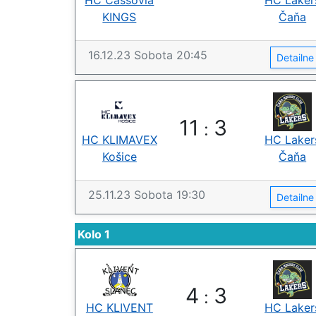
HC Cassovia
HC Laker
KINGS
Čaňa
16.12.23
Sobota
20:45
Detailn
11
3
:
HC KLIMAVEX
HC Laker
Košice
Čaňa
25.11.23
Sobota
19:30
Detailn
Kolo 1
4
3
:
HC KLIVENT
HC Laker