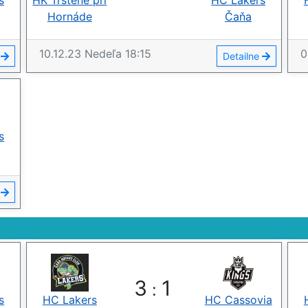
s
HK Trstené pri
HC Lakers
Hornáde
Čaňa
10.12.23
Nedeľa
18:15
0
e
Detailne
s
e
3
1
:
s
HC Lakers
HC Cassovia