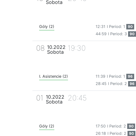
Sobota
Góly (2)
12:31
I Period: 1
90
44:59
I Period: 3
90
08
19:30
10.2022
Sobota
I. Asistencie (2)
11:39
I Period: 1
96
28:45
I Period: 2
96
01
20:45
10.2022
Sobota
Góly (2)
17:50
I Period: 2
90
26:18
I Period: 2
90