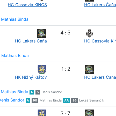
HC Cassovia KINGS
HC Lakers Čaňa
Mathias Binda
4
5
:
HC Lakers Čaňa
HC Cassovia K
Mathias Binda
1
2
:
HK Nižný Klátov
HC Lakers Čaňa
Mathias Binda
A
5
Denis Šandor
Denis Šandor
A
90
Mathias Binda
AA
96
Lukáš Semančík
3
7
: