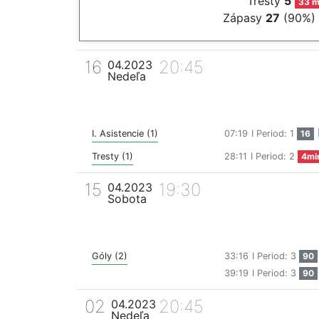
Tresty
5
33 m
Zápasy
27
(90%)
16
20:45
04.2023
Nedeľa
I. Asistencie (1)
07:19
I Period: 1
16
Tresty (1)
28:11
I Period: 2
4mi
15
19:30
04.2023
Sobota
Góly (2)
33:16
I Period: 3
90
39:19
I Period: 3
90
02
20:45
04.2023
Nedeľa