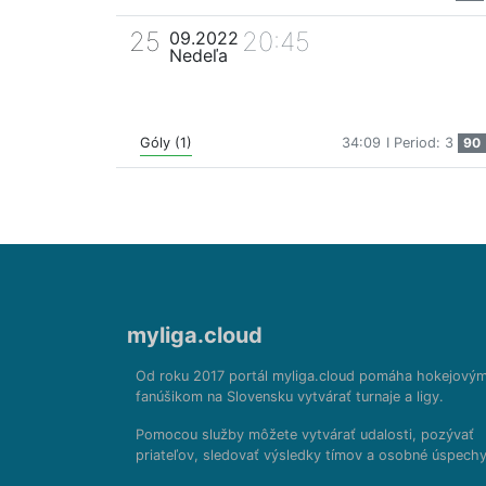
25
20:45
09.2022
Nedeľa
Góly (1)
34:09
I Period: 3
90
myliga.cloud
Od roku 2017 portál myliga.cloud pomáha hokejový
fanúšikom na Slovensku vytvárať turnaje a ligy.
Pomocou služby môžete vytvárať udalosti, pozývať
priateľov, sledovať výsledky tímov a osobné úspechy