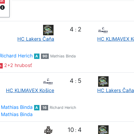
in
4
2
:
HC Lakers Čaňa
HC KLIMAVEX K
Richard Herich
A
90
Mathias Binda
2+2 hrubosť
n
4
5
:
HC KLIMAVEX Košice
HC Lakers Čaňa
Mathias Binda
A
16
Richard Herich
Mathias Binda
10
4
: