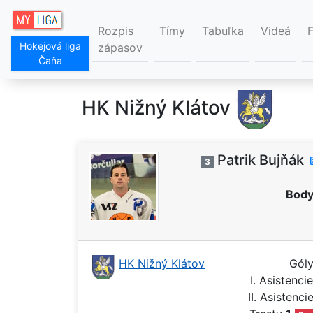
Rozpis
Tímy
Tabuľka
Videá
Hokejová liga
zápasov
Čaňa
HK Nižný Klátov
Patrik Bujňák
3
Body
HK Nižný Klátov
Gól
I. Asistenci
II. Asistenci