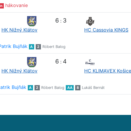
hákovanie
in
6
3
:
HK Nižný Klátov
HC Cassovia KINGS
Patrik Bujňák
A
2
Róbert Balog
6
4
:
HK Nižný Klátov
HC KLIMAVEX Košic
atrik Bujňák
A
2
Róbert Balog
AA
8
Lukáš Bernát