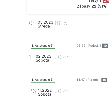
Tresty
1
2 m
Zápasy
22
(91%)
08
18:15
03.2023
Streda
II. Asistencie (1)
03:22
I Period: 1
10
11
20:45
02.2023
Sobota
II. Asistencie (1)
14:47
I Period: 1
15
26
20:45
11.2022
Sobota