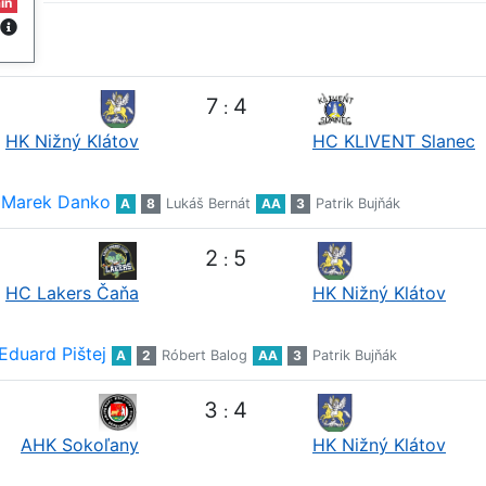
in
7
4
:
HK Nižný Klátov
HC KLIVENT Slanec
Marek Danko
A
8
Lukáš Bernát
AA
3
Patrik Bujňák
2
5
:
HC Lakers Čaňa
HK Nižný Klátov
Eduard Pištej
A
2
Róbert Balog
AA
3
Patrik Bujňák
3
4
:
AHK Sokoľany
HK Nižný Klátov