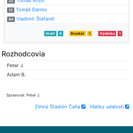
Tomaš Antol
22
Tomáš Darmo
12
Vladimír Štefanič
84
Hráči
9
Brankár
1
Výnimka
1
Rozhodcovia
Peter J.
Adam B.
Spravoval: Peter J.
Zimný Štadión Čaňa
Všetky udalosti