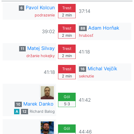
Pavol Kolcun
6
Trest
37:14
podrazenie
2 min
Adam Horňak
Trest
88
39:02
2 min
hrubosť
Matej Silvay
11
Trest
41:18
držanie hokejky
2 min
Michal Vejčík
Trest
16
41:18
2 min
seknutie
Gól
41:42
Marek Danko
5:3
10
A
12
Richard Balog
Gól
44:46