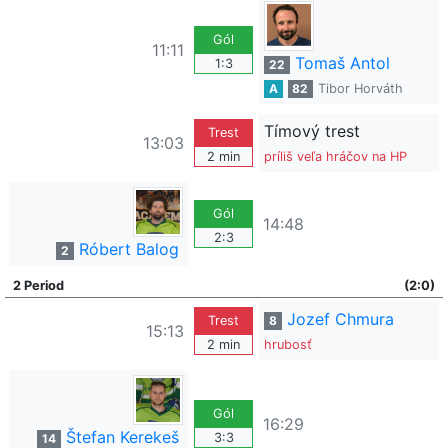
Gól
11:11
Tomaš Antol
1:3
22
A
82
Tibor Horváth
Tímový trest
Trest
13:03
2 min
príliš veľa hráčov na HP
Gól
14:48
2:3
Róbert Balog
2
2 Period
(2:0)
Jozef Chmura
Trest
8
15:13
2 min
hrubosť
Gól
16:29
Štefan Kerekeš
3:3
14