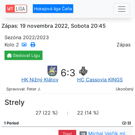
Hokejová liga Čaňa
Zápas: 19 novembra 2022, Sobota 20:45
Sezóna 2022/2023
Kolo
2
Zápas
Sledovať
Ligu
6
:
3
HK Nižný Klátov
HC Cassovia KINGS
Spravoval: Peter J.
Ukončený
Strely
27 (22 %)
:
22 (14 %)
1 Period
(2:3)
Michal Vejčík ml.
Trest
19