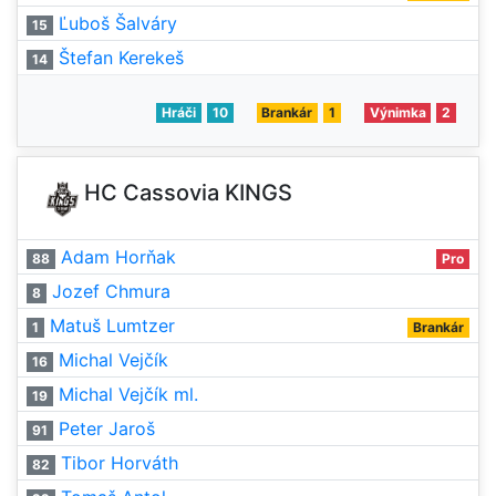
Ľuboš Šalváry
15
Štefan Kerekeš
14
Hráči
10
Brankár
1
Výnimka
2
HC Cassovia KINGS
Adam Horňak
88
Pro
Jozef Chmura
8
Matuš Lumtzer
1
Brankár
Michal Vejčík
16
Michal Vejčík ml.
19
Peter Jaroš
91
Tibor Horváth
82