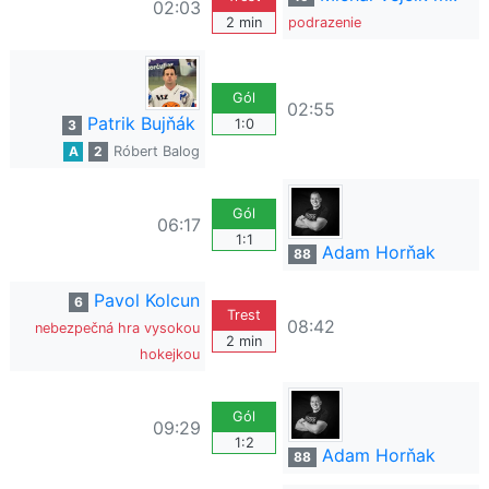
02:03
2 min
podrazenie
Gól
02:55
Patrik Bujňák
1:0
3
A
2
Róbert Balog
Gól
06:17
1:1
Adam Horňak
88
Pavol Kolcun
6
Trest
08:42
nebezpečná hra vysokou
2 min
hokejkou
Gól
09:29
1:2
Adam Horňak
88