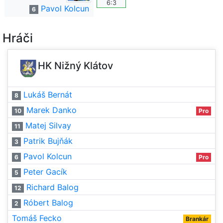
6:3
Pavol Kolcun
6
Hráči
HK Nižný Klátov
Lukáš Bernát
8
Marek Danko
10
Pro
Matej Silvay
11
Patrik Bujňák
3
Pavol Kolcun
6
Pro
Peter Gacík
5
Richard Balog
12
Róbert Balog
2
Tomáš Fecko
Brankár