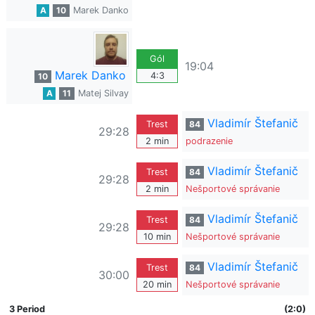
A
10
Marek Danko
Gól
19:04
Marek Danko
4:3
10
A
11
Matej Silvay
Vladimír Štefanič
Trest
84
29:28
2 min
podrazenie
Vladimír Štefanič
Trest
84
29:28
2 min
Nešportové správanie
Vladimír Štefanič
Trest
84
29:28
10 min
Nešportové správanie
Vladimír Štefanič
Trest
84
30:00
20 min
Nešportové správanie
3 Period
(2:0)