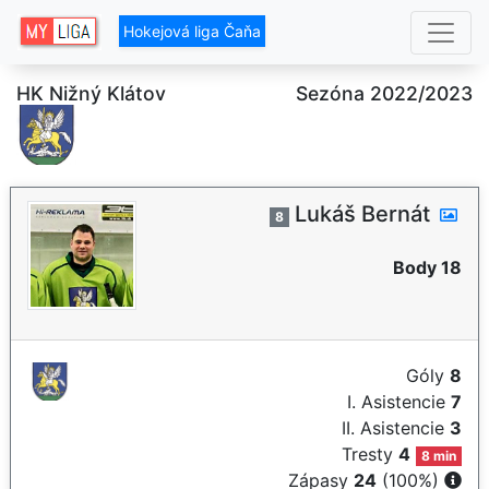
Hokejová liga Čaňa
HK Nižný Klátov
Sezóna 2022/2023
Lukáš Bernát
8
Body 18
Góly
8
I. Asistencie
7
II. Asistencie
3
Tresty
4
8 min
Zápasy
24
(100%)