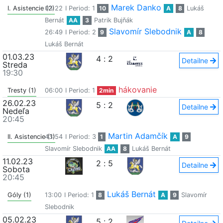
Marek Danko
I. Asistencie (2)
03:22
I Period: 1
10
A
8
Lukáš
Bernát
AA
3
Patrik Bujňák
Slavomír Slebodnik
26:49
I Period: 2
9
A
8
Lukáš Bernát
01.03.23
4
:
2
Detailne
Streda
19:30
hákovanie
Tresty (1)
06:00
I Period: 1
2min
26.02.23
5
:
2
Detailne
Nedeľa
20:45
Martin Adamčík
II. Asistencie (1)
43:54
I Period: 3
1
A
9
Slavomír Slebodnik
AA
8
Lukáš Bernát
11.02.23
2
:
5
Detailne
Sobota
20:45
Lukáš Bernát
Góly (1)
13:00
I Period: 1
8
A
9
Slavomír
Slebodnik
05.02.23
5
:
2