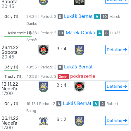
Sobota
20:45
Lukáš Bernát
Góly (1)
24:24
I Period: 2
8
A
10
Marek
Danko
Marek Danko
I. Asistencie (1)
29:38
I Period: 2
10
A
8
Lukáš
Bernát
26.11.22
3
:
4
Detailne
Sobota
20:45
Lukáš Bernát
Góly (1)
43:55
I Period: 3
8
podrazenie
Tresty (1)
40:53
I Period: 3
2min
13.11.22
2
:
4
Detailne
Nedeľa
17:00
Lukáš Bernát
Góly (1)
19:13
I Period: 2
8
A
2
Róbert
Balog
06.11.22
6
:
2
Detailne
Nedeľa
17:00