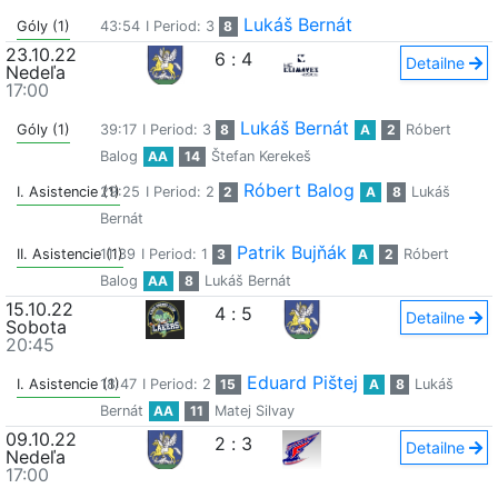
Lukáš Bernát
Góly (1)
43:54
I Period: 3
8
23.10.22
6
:
4
Detailne
Nedeľa
17:00
Lukáš Bernát
Góly (1)
39:17
I Period: 3
8
A
2
Róbert
Balog
AA
14
Štefan Kerekeš
Róbert Balog
I. Asistencie (1)
29:25
I Period: 2
2
A
8
Lukáš
Bernát
Patrik Bujňák
II. Asistencie (1)
11:39
I Period: 1
3
A
2
Róbert
Balog
AA
8
Lukáš Bernát
15.10.22
4
:
5
Detailne
Sobota
20:45
Eduard Pištej
I. Asistencie (1)
18:47
I Period: 2
15
A
8
Lukáš
Bernát
AA
11
Matej Silvay
09.10.22
2
:
3
Detailne
Nedeľa
17:00