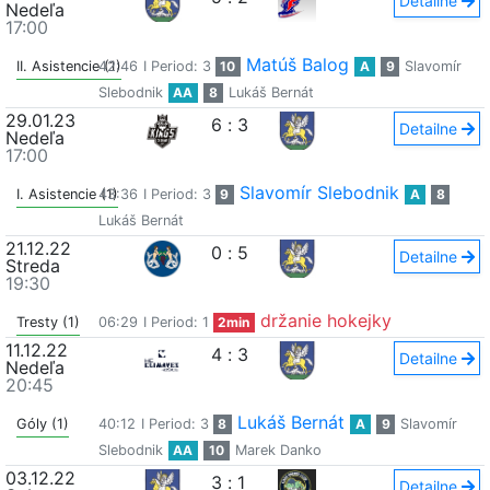
Detailne
Nedeľa
17:00
Matúš Balog
II. Asistencie (1)
42:46
I Period: 3
10
A
9
Slavomír
Slebodnik
AA
8
Lukáš Bernát
29.01.23
6
:
3
Detailne
Nedeľa
17:00
Slavomír Slebodnik
I. Asistencie (1)
43:36
I Period: 3
9
A
8
Lukáš Bernát
21.12.22
0
:
5
Detailne
Streda
19:30
držanie hokejky
Tresty (1)
06:29
I Period: 1
2min
11.12.22
4
:
3
Detailne
Nedeľa
20:45
Lukáš Bernát
Góly (1)
40:12
I Period: 3
8
A
9
Slavomír
Slebodnik
AA
10
Marek Danko
03.12.22
3
:
1
Detailne