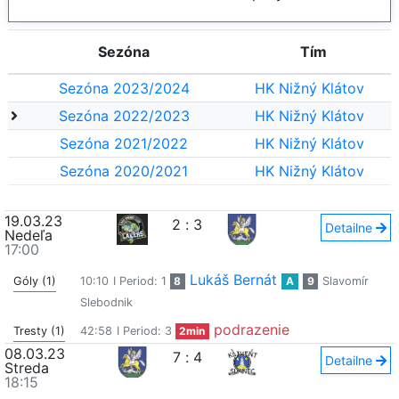
Sezóna
Tím
Sezóna 2023/2024
HK Nižný Klátov
Sezóna 2022/2023
HK Nižný Klátov
Sezóna 2021/2022
HK Nižný Klátov
Sezóna 2020/2021
HK Nižný Klátov
19.03.23
2
:
3
Detailne
Nedeľa
17:00
Lukáš Bernát
Góly (1)
10:10
I Period: 1
8
A
9
Slavomír
Slebodnik
podrazenie
Tresty (1)
42:58
I Period: 3
2min
08.03.23
7
:
4
Detailne
Streda
18:15