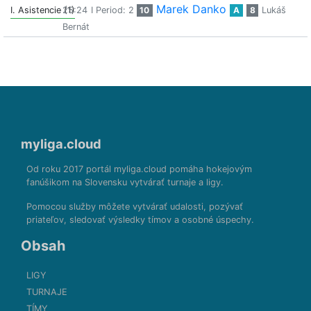
Marek Danko
I. Asistencie (1)
25:24
I Period: 2
10
A
8
Lukáš
Bernát
myliga.cloud
Od roku 2017 portál myliga.cloud pomáha hokejovým
fanúšikom na Slovensku vytvárať turnaje a ligy.
Pomocou služby môžete vytvárať udalosti, pozývať
priateľov, sledovať výsledky tímov a osobné úspechy.
Obsah
LIGY
TURNAJE
TÍMY