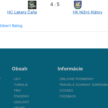
4
5
:
HC Lakers Čaňa
HK Nižný Klátov
Róbert Balog
Obsah
Informácie
m
LIGY
ZMLUVNÉ PODMIENKY
TURNAJE
PRAVIDLÁ OCHRANY SÚKROMIA
TÍMY
COOKIES
.
ŠTADIÓNY
FEEDBACK
UDALOSTI
ARCHÍV