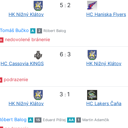
5
2
:
HK Nižný Klátov
HC Haniska Flyers
Tomáš Bučko
A
2
Róbert Balog
nedovolené bránenie
n
6
3
:
HC Cassovia KINGS
HK Nižný Klátov
podrazenie
n
3
1
:
HK Nižný Klátov
HC Lakers Čaňa
Róbert Balog
A
15
Eduard Pištej
AA
1
Martin Adamčík