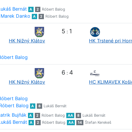
Lukáš Bernát
A
2
Róbert Balog
Marek Danko
A
2
Róbert Balog
5
1
:
HK Nižný Klátov
HK Trstené pri Hor
Róbert Balog
6
4
:
HK Nižný Klátov
HC KLIMAVEX Koši
Róbert Balog
Róbert Balog
A
8
Lukáš Bernát
atrik Bujňák
A
2
Róbert Balog
AA
8
Lukáš Bernát
Lukáš Bernát
A
2
Róbert Balog
AA
14
Štefan Kerekeš