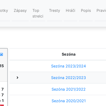
Fotky
Zápasy
Top
Tresty
Hráči
Popis
Pravi
strelci
Sezóna
15
Sezóna 2023/2024
Sezóna 2022/2023
y
7
Sezóna 2021/2022
e
7
ie
1
Sezóna 2020/2021