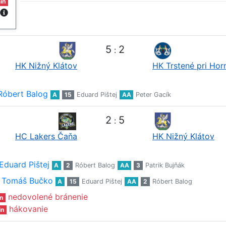
in
5
2
:
HK Nižný Klátov
HK Trstené pri Hor
Róbert Balog
A
15
Eduard Pištej
AA
Peter Gacík
2
5
:
HC Lakers Čaňa
HK Nižný Klátov
Eduard Pištej
A
2
Róbert Balog
AA
3
Patrik Bujňák
Tomáš Bučko
A
15
Eduard Pištej
AA
2
Róbert Balog
nedovolené bránenie
n
hákovanie
in