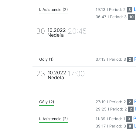
I. Asistencie (2)
19:13
I Period: 2
8
36:47
I Period: 3
10
30
20:45
10.2022
Nedeľa
Góly (1)
37:13
I Period: 3
2
23
17:00
10.2022
Nedeľa
Góly (2)
27:19
I Period: 2
2
29:25
I Period: 2
2
P
I. Asistencie (2)
11:39
I Period: 1
3
39:17
I Period: 3
8