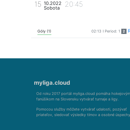
15
20:45
10.2022
Sobota
Góly (1)
02:13
I Period: 1
2
myliga.cloud
Od roku 2017 portál myliga.cloud pomáha hokejový
fanúšikom na Slovensku vytvárať turnaje a ligy.
Pomocou služby môžete vytvárať udalosti, pozývať
priateľov, sledovať výsledky tímov a osobné úspechy