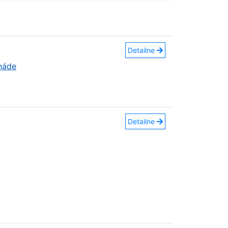
Detailne
náde
Detailne