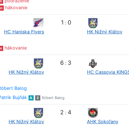
podrazenie
n
hákovanie
in
1
0
:
HC Haniska Flyers
HK Nižný Klátov
hákovanie
n
6
3
:
HK Nižný Klátov
HC Cassovia KING
Róbert Balog
Patrik Bujňák
A
2
Róbert Balog
2
4
:
HK Nižný Klátov
AHK Sokoľany