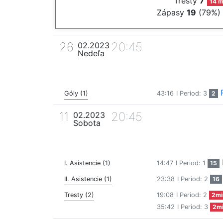
Tresty
7
14 m
Zápasy
19
(79%)
26
20:45
02.2023
Nedeľa
Góly (1)
43:16
I Period: 3
2
11
20:45
02.2023
Sobota
I. Asistencie (1)
14:47
I Period: 1
15
II. Asistencie (1)
23:38
I Period: 2
16
Tresty (2)
19:08
I Period: 2
2mi
35:42
I Period: 3
2m