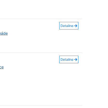
Detailne
náde
Detailne
ce