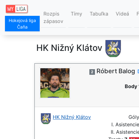
Rozpis
Tímy
Tabuľka
Videá
Hokejová liga
zápasov
Čaňa
HK Nižný Klátov
Róbert Balog
2
Body 
HK Nižný Klátov
Gól
I. Asistenci
II. Asistenc