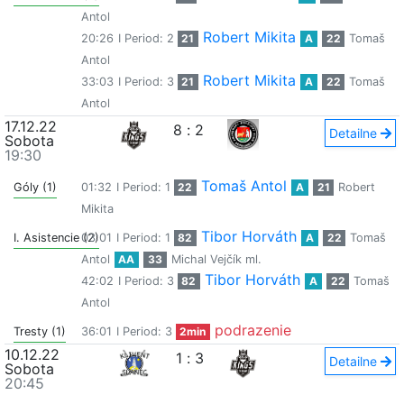
Antol
Robert Mikita
20:26
I Period: 2
21
A
22
Tomaš
Antol
Robert Mikita
33:03
I Period: 3
21
A
22
Tomaš
Antol
17.12.22
8
:
2
Detailne
Sobota
19:30
Tomaš Antol
Góly (1)
01:32
I Period: 1
22
A
21
Robert
Mikita
Tibor Horváth
I. Asistencie (2)
03:01
I Period: 1
82
A
22
Tomaš
Antol
AA
33
Michal Vejčík ml.
Tibor Horváth
42:02
I Period: 3
82
A
22
Tomaš
Antol
podrazenie
Tresty (1)
36:01
I Period: 3
2min
10.12.22
1
:
3
Detailne
Sobota
20:45