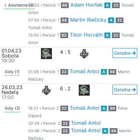
Adam Horňak
I. Asistencie (3)
04:52
I Period: 1
88
A
22
Tomaš
Antol
Martin Riečicky
07:50
I Period: 1
68
A
22
Tomaš Antol
Tibor Horváth
13:00
I Period: 1
82
A
22
Tomaš
Antol
01.04.23
4
:
5
Detailne
Sobota
19:30
Tomaš Antol
Góly (1)
01:06
I Period: 1
22
A
68
Martin
Riečicky
26.03.23
6
:
2
Detailne
Nedeľa
17:00
Tomaš Antol
Góly (3)
18:21
I Period: 2
22
A
89
Peter
Gajdoš
Tomaš Antol
32:34
I Period: 3
22
Tomaš Antol
43:48
I Period: 3
22
A
68
Martin
Riečicky