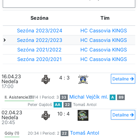
Sezóna
Tím
Sezóna 2023/2024
HC Cassovia KINGS
Sezóna 2022/2023
HC Cassovia KINGS
Sezóna 2021/2022
HC Cassovia KINGS
Sezóna 2020/2021
HC Cassovia KINGS
16.04.23
4
:
3
Detailne
Nedeľa
17:00
Michal Vejčík ml.
II. Asistencie (1)
39:14
I Period: 3
33
A
89
Peter Gajdoš
AA
22
Tomaš Antol
02.04.23
10
:
4
Detailne
Nedeľa
20:45
Tomaš Antol
Góly (1)
20:34
I Period: 2
22