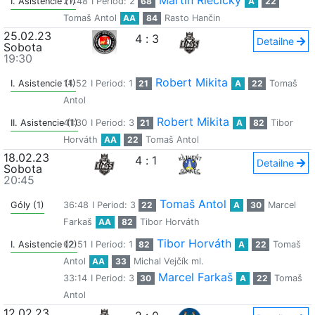
Martin Riečicky
I. Asistencie (1)
27:48
I Period: 2
68
A
22
Tomaš Antol
AA
84
Rasto Hančin
25.02.23
4
:
3
Detailne
Sobota
19:30
Robert Mikita
I. Asistencie (1)
14:52
I Period: 1
21
A
22
Tomaš
Antol
Robert Mikita
II. Asistencie (1)
41:30
I Period: 3
21
A
82
Tibor
Horváth
AA
22
Tomaš Antol
18.02.23
4
:
1
Detailne
Sobota
20:45
Tomaš Antol
Góly (1)
36:48
I Period: 3
22
A
30
Marcel
Farkaš
AA
82
Tibor Horváth
Tibor Horváth
I. Asistencie (2)
02:51
I Period: 1
82
A
22
Tomaš
Antol
AA
33
Michal Vejčík ml.
Marcel Farkaš
33:14
I Period: 3
30
A
22
Tomaš
Antol
12.02.23