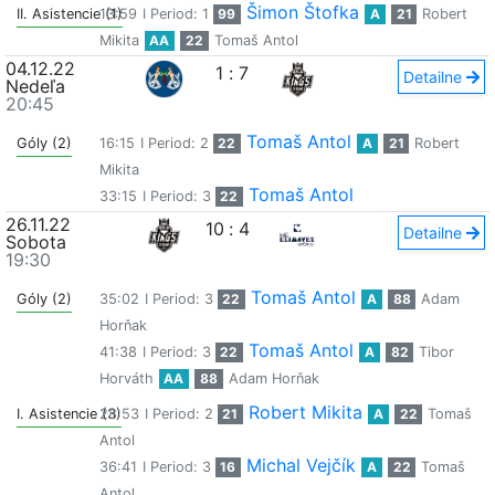
Šimon Štofka
II. Asistencie (1)
13:59
I Period: 1
99
A
21
Robert
Mikita
AA
22
Tomaš Antol
04.12.22
1
:
7
Detailne
Nedeľa
20:45
Tomaš Antol
Góly (2)
16:15
I Period: 2
22
A
21
Robert
Mikita
Tomaš Antol
33:15
I Period: 3
22
26.11.22
10
:
4
Detailne
Sobota
19:30
Tomaš Antol
Góly (2)
35:02
I Period: 3
22
A
88
Adam
Horňak
Tomaš Antol
41:38
I Period: 3
22
A
82
Tibor
Horváth
AA
88
Adam Horňak
Robert Mikita
I. Asistencie (3)
28:53
I Period: 2
21
A
22
Tomaš
Antol
Michal Vejčík
36:41
I Period: 3
16
A
22
Tomaš
Antol