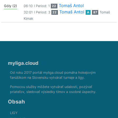
Tomaš Antol
Góly (2)
06:10
I Period: 1
22
Tomaš Antol
32:01
I Period: 3
22
A
87
Tomaš
Kimak
myliga.cloud
Od roku 2017 portál myliga.cloud pomáha hokejovým
fanúšikom na Slovensku vytvárať turnaje a ligy.
Pomocou služby môžete vytvárať udalosti, pozývať
priateľov, sledovať výsledky tímov a osobné úspechy.
Obsah
LIGY