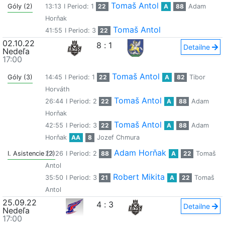
Tomaš Antol
Góly (2)
13:13
I Period: 1
22
A
88
Adam
Horňak
Tomaš Antol
41:55
I Period: 3
22
02.10.22
8
:
1
Detailne
Nedeľa
17:00
Tomaš Antol
Góly (3)
14:45
I Period: 1
22
A
82
Tibor
Horváth
Tomaš Antol
26:44
I Period: 2
22
A
88
Adam
Horňak
Tomaš Antol
42:55
I Period: 3
22
A
88
Adam
Horňak
AA
8
Jozef Chmura
Adam Horňak
I. Asistencie (2)
23:26
I Period: 2
88
A
22
Tomaš
Antol
Robert Mikita
35:50
I Period: 3
21
A
22
Tomaš
Antol
25.09.22
4
:
3
Detailne
Nedeľa
17:00