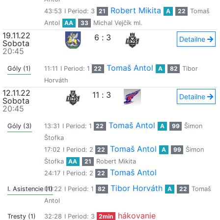
Robert Mikita
43:53
I Period: 3
21
A
22
Tomaš
Antol
AA
33
Michal Vejčík ml.
19.11.22
6
:
3
Detailne
Sobota
20:45
Tomaš Antol
Góly (1)
11:11
I Period: 1
22
A
82
Tibor
Horváth
12.11.22
11
:
3
Detailne
Sobota
20:45
Tomaš Antol
Góly (3)
13:31
I Period: 1
22
A
99
Šimon
Štofka
Tomaš Antol
17:02
I Period: 2
22
A
99
Šimon
Štofka
AA
21
Robert Mikita
Tomaš Antol
24:17
I Period: 2
22
Tibor Horváth
I. Asistencie (1)
00:22
I Period: 1
82
A
22
Tomaš
Antol
hákovanie
Tresty (1)
32:28
I Period: 3
2min