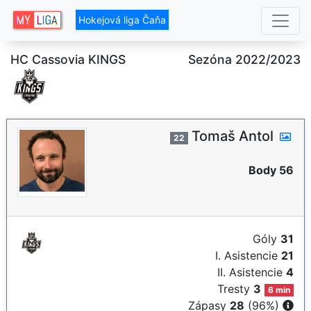
Hokejová liga Čaňa
HC Cassovia KINGS
Sezóna 2022/2023
Tomaš Antol
22
Body 56
Góly
31
I. Asistencie
21
II. Asistencie
4
Tresty
3
6 min
Zápasy
28
(96%)