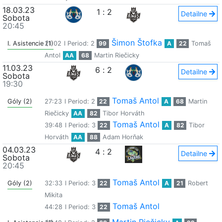
18.03.23
1
:
2
Detailne
Sobota
20:45
Šimon Štofka
I. Asistencie (1)
21:02
I Period: 2
99
A
22
Tomaš
Antol
AA
68
Martin Riečicky
11.03.23
6
:
2
Detailne
Sobota
19:30
Tomaš Antol
Góly (2)
27:23
I Period: 2
22
A
68
Martin
Riečicky
AA
82
Tibor Horváth
Tomaš Antol
39:48
I Period: 3
22
A
82
Tibor
Horváth
AA
88
Adam Horňak
04.03.23
4
:
2
Detailne
Sobota
20:45
Tomaš Antol
Góly (2)
32:33
I Period: 3
22
A
21
Robert
Mikita
Tomaš Antol
44:28
I Period: 3
22