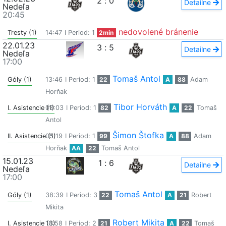
2
:
0
Detailne
Nedeľa
20:45
nedovolené bránenie
Tresty (1)
14:47
I Period: 1
2min
22.01.23
3
:
5
Detailne
Nedeľa
17:00
Tomaš Antol
Góly (1)
13:46
I Period: 1
22
A
88
Adam
Horňak
Tibor Horváth
I. Asistencie (1)
03:03
I Period: 1
82
A
22
Tomaš
Antol
Šimon Štofka
II. Asistencie (1)
05:19
I Period: 1
99
A
88
Adam
Horňak
AA
22
Tomaš Antol
15.01.23
1
:
6
Detailne
Nedeľa
17:00
Tomaš Antol
Góly (1)
38:39
I Period: 3
22
A
21
Robert
Mikita
Robert Mikita
I. Asistencie (3)
16:58
I Period: 2
21
A
22
Tomaš