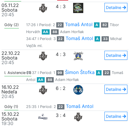
05.11.22
4
:
3
Detailne
Sobota
20:45
Tomaš Antol
Góly (2)
17:26
I Period: 2
22
A
82
Tibor
Horváth
AA
88
Adam Horňak
Tomaš Antol
34:47
I Period: 3
22
A
33
Michal
Vejčík ml.
22.10.22
4
:
3
Detailne
Sobota
20:45
Šimon Štofka
I. Asistencie (1)
04:37
I Period: 1
99
A
22
Tomaš
Antol
AA
88
Adam Horňak
16.10.22
6
:
2
Detailne
Nedeľa
20:45
Tomaš Antol
Góly (1)
25:35
I Period: 2
22
15.10.22
3
:
4
Detailne
Sobota
19:30