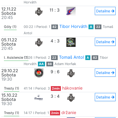
Horváth
12.11.22
11
:
3
Detailne
Sobota
20:45
Tibor Horváth
Góly (1)
00:22
I Period: 1
82
A
22
Tomaš
Antol
05.11.22
4
:
3
Detailne
Sobota
20:45
Tomaš Antol
I. Asistencie (1)
17:26
I Period: 2
22
A
82
Tibor
Horváth
AA
88
Adam Horňak
29.10.22
9
:
6
Detailne
Sobota
19:30
hákovanie
Tresty (1)
41:14
I Period: 3
2min
15.10.22
3
:
4
Detailne
Sobota
19:30
držanie
Tresty (1)
14:17
I Period: 1
2min