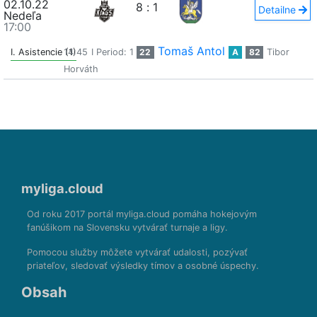
02.10.22
8
:
1
Detailne
Nedeľa
17:00
Tomaš Antol
I. Asistencie (1)
14:45
I Period: 1
22
A
82
Tibor
Horváth
myliga.cloud
Od roku 2017 portál myliga.cloud pomáha hokejovým
fanúšikom na Slovensku vytvárať turnaje a ligy.
Pomocou služby môžete vytvárať udalosti, pozývať
priateľov, sledovať výsledky tímov a osobné úspechy.
Obsah