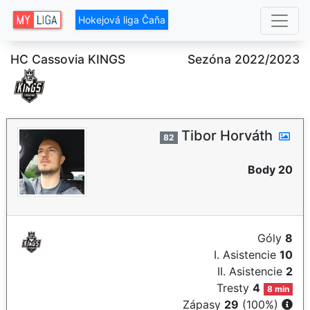
Hokejová liga Čaňa
HC Cassovia KINGS
Sezóna 2022/2023
Tibor Horváth
82
Body 20
Góly
8
I. Asistencie
10
II. Asistencie
2
Tresty
4
8 min
Zápasy
29
(100%)