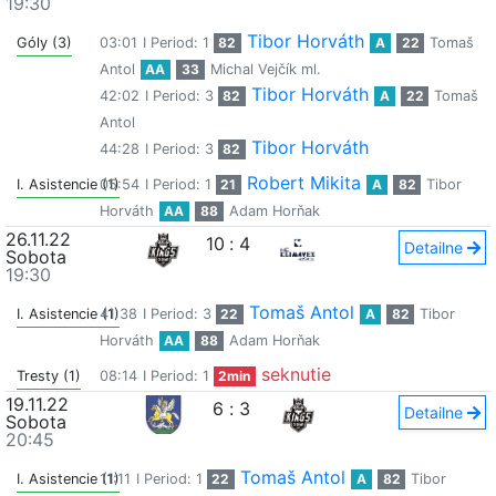
19:30
Tibor Horváth
Góly (3)
03:01
I Period: 1
82
A
22
Tomaš
Antol
AA
33
Michal Vejčík ml.
Tibor Horváth
42:02
I Period: 3
82
A
22
Tomaš
Antol
Tibor Horváth
44:28
I Period: 3
82
Robert Mikita
I. Asistencie (1)
05:54
I Period: 1
21
A
82
Tibor
Horváth
AA
88
Adam Horňak
26.11.22
10
:
4
Detailne
Sobota
19:30
Tomaš Antol
I. Asistencie (1)
41:38
I Period: 3
22
A
82
Tibor
Horváth
AA
88
Adam Horňak
seknutie
Tresty (1)
08:14
I Period: 1
2min
19.11.22
6
:
3
Detailne
Sobota
20:45
Tomaš Antol
I. Asistencie (1)
11:11
I Period: 1
22
A
82
Tibor