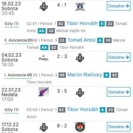
18.02.23
4
:
1
Detailne
Sobota
20:45
Tibor Horváth
Góly (1)
02:51
I Period: 1
82
A
22
Tomaš
Antol
AA
33
Michal Vejčík ml.
Tomaš Antol
II. Asistencie (1)
36:48
I Period: 3
22
A
30
Marcel
Farkaš
AA
82
Tibor Horváth
04.02.23
2
:
3
Detailne
Sobota
19:30
Martin Riečicky
I. Asistencie (1)
40:33
I Period: 3
68
A
82
Tibor Horváth
22.01.23
3
:
5
Detailne
Nedeľa
17:00
Tibor Horváth
Góly (1)
03:03
I Period: 1
82
A
22
Tomaš
Antol
17.12.22
8
:
2
Detailne
Sobota