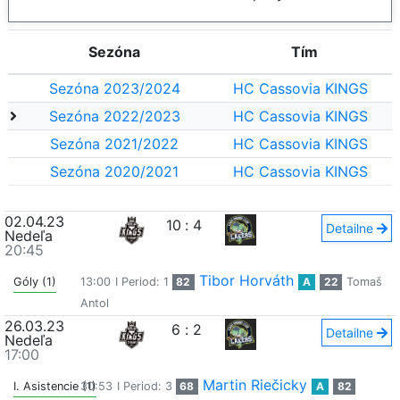
Sezóna
Tím
Sezóna 2023/2024
HC Cassovia KINGS
Sezóna 2022/2023
HC Cassovia KINGS
Sezóna 2021/2022
HC Cassovia KINGS
Sezóna 2020/2021
HC Cassovia KINGS
02.04.23
10
:
4
Detailne
Nedeľa
20:45
Tibor Horváth
Góly (1)
13:00
I Period: 1
82
A
22
Tomaš
Antol
26.03.23
6
:
2
Detailne
Nedeľa
17:00
Martin Riečicky
I. Asistencie (1)
30:53
I Period: 3
68
A
82