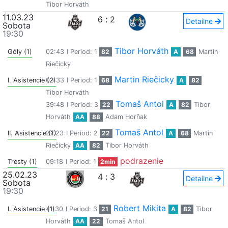
Tibor Horváth
11.03.23
6
:
2
Detailne
Sobota
19:30
Tibor Horváth
Góly (1)
02:43
I Period: 1
82
A
68
Martin
Riečicky
Martin Riečicky
I. Asistencie (2)
03:33
I Period: 1
68
A
82
Tibor Horváth
Tomaš Antol
39:48
I Period: 3
22
A
82
Tibor
Horváth
AA
88
Adam Horňak
Tomaš Antol
II. Asistencie (1)
27:23
I Period: 2
22
A
68
Martin
Riečicky
AA
82
Tibor Horváth
podrazenie
Tresty (1)
09:18
I Period: 1
2min
25.02.23
4
:
3
Detailne
Sobota
19:30
Robert Mikita
I. Asistencie (1)
41:30
I Period: 3
21
A
82
Tibor
Horváth
AA
22
Tomaš Antol