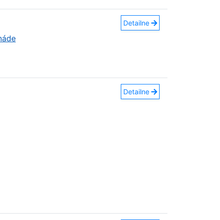
Detailne
náde
Detailne