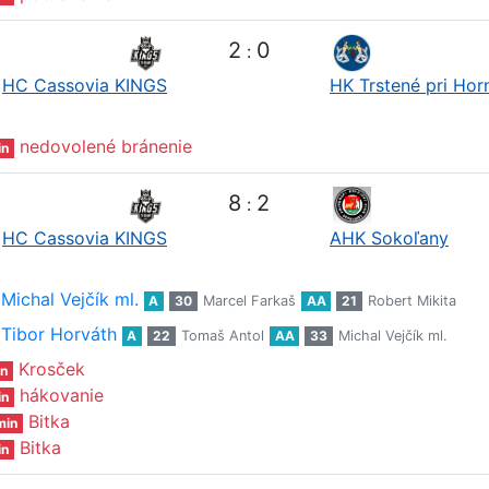
2
0
:
HC Cassovia KINGS
HK Trstené pri Hor
nedovolené bránenie
in
8
2
:
HC Cassovia KINGS
AHK Sokoľany
Michal Vejčík ml.
A
30
Marcel Farkaš
AA
21
Robert Mikita
Tibor Horváth
A
22
Tomaš Antol
AA
33
Michal Vejčík ml.
Krosček
n
hákovanie
in
Bitka
min
Bitka
in