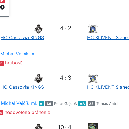
in
4
2
:
HC Cassovia KINGS
HC KLIVENT Slane
Michal Vejčík ml.
hrubosť
in
4
3
:
HC Cassovia KINGS
HC KLIVENT Slane
Michal Vejčík ml.
A
89
Peter Gajdoš
AA
22
Tomaš Antol
nedovolené bránenie
n
10
4
: