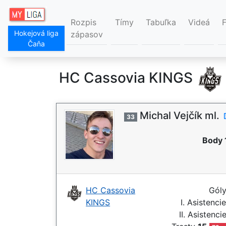
Rozpis
Tímy
Tabuľka
Videá
Hokejová liga
zápasov
Čaňa
HC Cassovia KINGS
Michal Vejčík ml.
33
Body 
HC Cassovia
Gól
KINGS
I. Asistenci
II. Asistenci