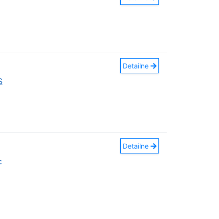
Detailne
S
Detailne
c