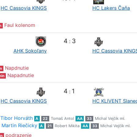
HC Cassovia KINGS
HC Lakers Čaňa
Faul kolenom
n
4
3
:
AHK Sokoľany
HC Cassovia KING
Napdnutie
n
Napadnutie
in
4
1
:
HC Cassovia KINGS
HC KLIVENT Slane
Tibor Horváth
A
22
Tomaš Antol
AA
33
Michal Vejčík ml.
Martin Riečicky
A
21
Robert Mikita
AA
33
Michal Vejčík ml.
podrazenie
in