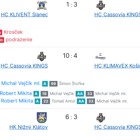
1
3
:
HC KLIVENT Slanec
HC Cassovia KING
Krosček
n
podrazenie
in
10
4
:
HC Cassovia KINGS
HC KLIMAVEX Koši
Michal Vejčík ml.
A
99
Šimon Štofka
Robert Mikita
A
16
Michal Vejčík
AA
33
Michal Vejčík ml.
Robert Mikita
A
22
Tomaš Antol
AA
33
Michal Vejčík ml.
6
3
:
HK Nižný Klátov
HC Cassovia KING