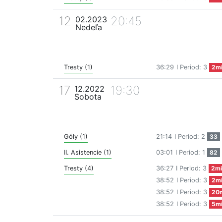
12
20:45
02.2023
Nedeľa
Tresty (1)
36:29
I Period: 3
2m
17
19:30
12.2022
Sobota
Góly (1)
21:14
I Period: 2
33
II. Asistencie (1)
03:01
I Period: 1
82
Tresty (4)
36:27
I Period: 3
2mi
38:52
I Period: 3
2m
38:52
I Period: 3
20
38:52
I Period: 3
5m