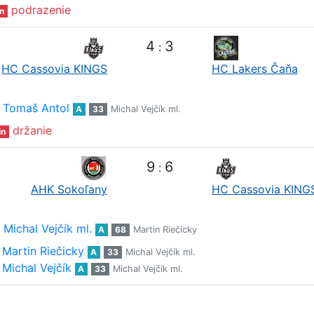
podrazenie
n
4
3
:
HC Cassovia KINGS
HC Lakers Čaňa
Tomaš Antol
A
33
Michal Vejčík ml.
držanie
in
9
6
:
AHK Sokoľany
HC Cassovia KING
Michal Vejčík ml.
A
68
Martin Riečicky
Martin Riečicky
A
33
Michal Vejčík ml.
Michal Vejčík
A
33
Michal Vejčík ml.