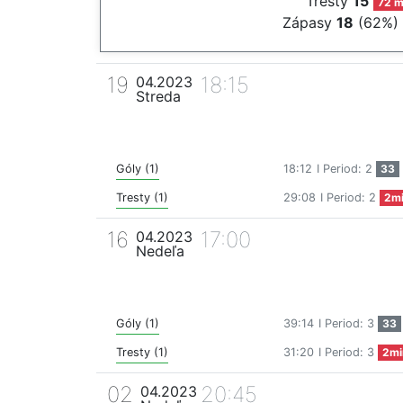
Tresty
15
72 m
Zápasy
18
(62%)
19
18:15
04.2023
Streda
Góly (1)
18:12
I Period: 2
33
Tresty (1)
29:08
I Period: 2
2m
16
17:00
04.2023
Nedeľa
Góly (1)
39:14
I Period: 3
33
Tresty (1)
31:20
I Period: 3
2mi
02
20:45
04.2023