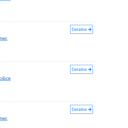
Detailne
nec
Detailne
ošice
Detailne
nec