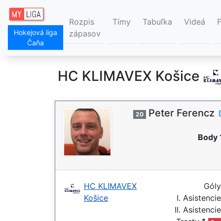
Rozpis
Tímy
Tabuľka
Videá
Hokejová liga
zápasov
Čaňa
HC KLIMAVEX Košice
Peter Ferencz
20
Body 
HC KLIMAVEX
Gól
Košice
I. Asistenci
II. Asistenci