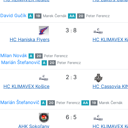
David Gučík
A
19
Marek Černák
AA
20
Peter Ferencz
3
8
:
HC Haniska Flyers
HC KLIMAVEX K
Milan Novák
A
20
Peter Ferencz
Marián Štefanovič
A
20
Peter Ferencz
2
3
:
HC KLIMAVEX Košice
HC Cassovia K
Marián Štefanovič
A
20
Peter Ferencz
AA
19
Marek Černák
6
5
:
AHK Sokoľany
HC KLIMAVEX K