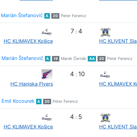
Marián Štefanovič
A
20
Peter Ferencz
7
4
:
HC KLIMAVEX Košice
HC KLIVENT Sla
Marián Štefanovič
A
19
Marek Černák
AA
20
Peter Ferencz
4
10
:
HC Haniska Flyers
HC KLIMAVEX K
Emil Kocourek
A
20
Peter Ferencz
4
5
:
HC KLIMAVEX Košice
HC KLIVENT Sla