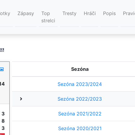
Fotky
Zápasy
Top
Tresty
Hráči
Popis
Pravi
strelci
Sezóna
14
Sezóna 2023/2024
Sezóna 2022/2023
y
3
Sezóna 2021/2022
e
8
e
3
Sezóna 2020/2021