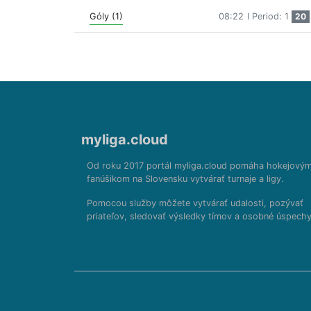
Góly (1)
08:22
I Period: 1
20
myliga.cloud
Od roku 2017 portál myliga.cloud pomáha hokejový
fanúšikom na Slovensku vytvárať turnaje a ligy.
Pomocou služby môžete vytvárať udalosti, pozývať
priateľov, sledovať výsledky tímov a osobné úspechy