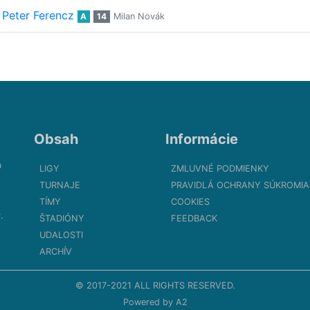
Peter Ferencz
A
14
Milan Novák
Obsah
Informácie
m
LIGY
ZMLUVNÉ PODMIENKY
TURNAJE
PRAVIDLÁ OCHRANY SÚKROMIA
TÍMY
COOKIES
.
ŠTADIÓNY
FEEDBACK
UDALOSTI
ARCHÍV
© 2017-2021 ALL RIGHTS RESERVED.
Powered by
A2