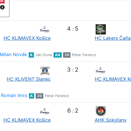
in
4
5
:
HC KLIMAVEX Košice
HC Lakers Čaňa
Milan Novák
A
Ján Gona
AA
20
Peter Ferencz
3
2
:
HC KLIVENT Slanec
HC KLIMAVEX K
Roman Imro
A
20
Peter Ferencz
6
2
:
HC KLIMAVEX Košice
AHK Sokoľany