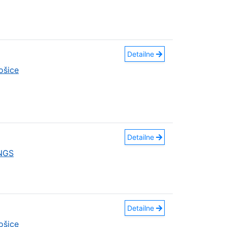
Detailne
ošice
Detailne
INGS
Detailne
ošice