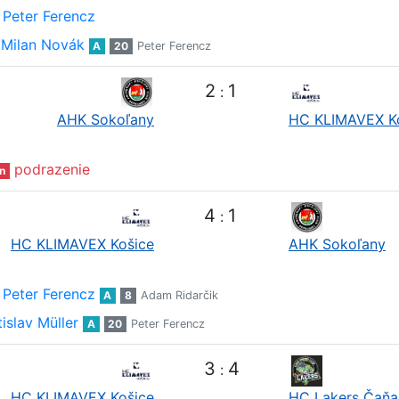
Peter Ferencz
Milan Novák
A
20
Peter Ferencz
2
1
:
AHK Sokoľany
HC KLIMAVEX K
podrazenie
n
4
1
:
HC KLIMAVEX Košice
AHK Sokoľany
Peter Ferencz
A
8
Adam Ridarčik
islav Müller
A
20
Peter Ferencz
3
4
:
HC KLIMAVEX Košice
HC Lakers Čaňa