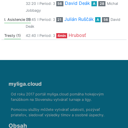
David Deák
32:20
I Period: 3
56
A
28
Michal
Jobbagy
Julián Ruščák
I. Asistencie (1)
38:45
I Period: 3
21
A
56
David
Deák
Hrubosť
Tresty (1)
42:40
I Period: 3
4min
myliga.cloud
Od roku 2017 portál myliga.cloud pomáha hokejovým
fanúšikom na Slovensku vytvárať turnaje a ligy.
Pomocou služby môžete vytvárať udalosti, pozývať
priateľov, sledovať výsledky tímov a osobné úspechy.
Obsah