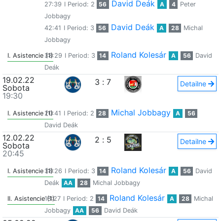
David Deák
27:39
I Period: 2
56
A
4
Peter
Jobbagy
David Deák
42:41
I Period: 3
56
A
28
Michal
Jobbagy
Roland Kolesár
I. Asistencie (1)
38:29
I Period: 3
14
A
56
David
Deák
19.02.22
3
:
7
Detailne
Sobota
19:30
Michal Jobbagy
I. Asistencie (1)
20:41
I Period: 2
28
A
56
David Deák
12.02.22
2
:
5
Detailne
Sobota
20:45
Roland Kolesár
I. Asistencie (1)
38:26
I Period: 3
14
A
56
David
Deák
AA
28
Michal Jobbagy
Roland Kolesár
II. Asistencie (1)
18:27
I Period: 2
14
A
28
Michal
Jobbagy
AA
56
David Deák