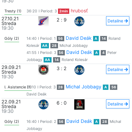
19:30
hrubosť
Tresty (1)
36:20
I Period: 3
2min
27.10.21
2
:
9
Detailne
Streda
19:30
David Deák
Góly (2)
14:40
I Period: 1
56
A
14
Roland
Kolesár
AA
28
Michal Jobbagy
David Deák
41:55
I Period: 3
56
A
4
Peter
Jobbagy
AA
14
Roland Kolesár
29.09.21
3
:
2
Detailne
Streda
19:30
Michal Jobbagy
I. Asistencie (1)
31:10
I Period: 3
28
A
56
David Deák
22.09.21
6
:
0
Detailne
Streda
19:30
David Deák
Góly (2)
16:40
I Period: 2
56
A
28
Michal
Jobbagy