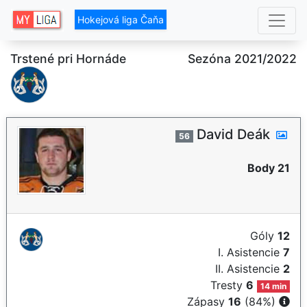
Hokejová liga Čaňa
Trstené pri Hornáde
Sezóna 2021/2022
David Deák
56
Body 21
Góly
12
I. Asistencie
7
II. Asistencie
2
Tresty
6
14 min
Zápasy
16
(84%)