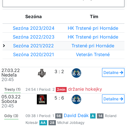
Sezóna
Tím
Sezóna 2023/2024
HK Trstené pri Hornáde
Sezóna 2022/2023
HK Trstené pri Hornáde
Sezóna 2021/2022
Trstené pri Hornáde
Sezóna 2020/2021
Veterán Trstené
27.03.22
3
:
2
Detailne
Nedeľa
20:45
držanie hokejky
Tresty (1)
24:54
I Period: 2
2min
05.03.22
5
:
6
Detailne
Sobota
20:45
David Deák
Góly (3)
09:38
I Period: 1
56
A
14
Roland
Kolesár
AA
28
Michal Jobbagy