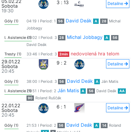
05.02.22
3
:
13
Detailne
Sobota
19:30
David Deák
Góly (1)
04:19
I Period: 1
56
A
28
Michal
Jobbagy
Michal Jobbagy
I. Asistencie (1)
43:02
I Period: 3
28
A
56
David Deák
nedovolená hra telom
Tresty (1)
33:46
I Period: 3
2min
29.01.22
9
:
2
Detailne
Sobota
20:45
David Deák
Góly (1)
38:00
I Period: 3
56
A
Ján Matis
Ján Matis
I. Asistencie (1)
29:51
I Period: 2
A
56
David Deák
AA
90
Roland Ruščák
22.01.22
6
:
1
Detailne
Sobota
20:45
David Deák
Góly (1)
21:53
I Period: 2
56
A
14
Roland