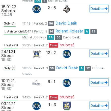
Kolesár
AA
2
Marián Lukáč
15.01.22
2
:
5
Detailne
Sobota
20:45
David Deák
Góly (1)
17:49
I Period: 2
56
Roland Kolesár
II. Asistencie (1)
24:47
I Period: 2
14
A
28
Michal Jobbagy
AA
56
David Deák
hrubosť
Tresty (1)
29:25
I Period: 2
2min
24.11.21
12
:
2
Detailne
Streda
19:30
David Deák
Góly (1)
38:55
I Period: 3
56
A
17
Ľubomír
Szabo
10.11.21
6
:
1
Detailne
Streda
19:30
hrubosť
Tresty (1)
24:05
I Period: 2
2min
03.11.21
1
:
3
Detailne
Streda