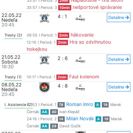
Napadnutie - hra telom
33:57
I Period: 3
2min
nešportové správanie
35:57
I Period: 3
10min
22.05.22
4
:
1
Detailne
Nedeľa
20:45
hákovanie
Tresty (2)
06:55
I Period: 1
2min
Hra so zdvihnutou
12:16
I Period: 1
2min
hokejkou
21.05.22
2
:
6
Detailne
Sobota
19:30
Faul kolenom
Tresty (1)
10:17
I Period: 1
2min
08.05.22
4
:
8
Detailne
Nedeľa
20:45
Roman Imro
I. Asistencie (2)
07:53
I Period: 1
78
A
19
Marek
Černák
AA
40
Ivan Klepáč
Milan Novák
24:16
I Period: 2
14
A
19
Marek
Černák
AA
29
David Gučík