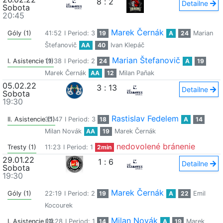
8
:
2
Detailne
Sobota
20:45
Marek Černák
Góly (1)
41:52
I Period: 3
19
A
24
Marian
Štefanovič
AA
40
Ivan Klepáč
Marian Štefanovič
I. Asistencie (1)
19:38
I Period: 2
24
A
19
Marek Černák
AA
12
Milan Paňak
05.02.22
3
:
13
Detailne
Sobota
19:30
Rastislav Fedelem
II. Asistencie (1)
35:47
I Period: 3
18
A
14
Milan Novák
AA
19
Marek Černák
nedovolené bránenie
Tresty (1)
11:23
I Period: 1
2min
29.01.22
1
:
6
Detailne
Sobota
19:30
Marek Černák
Góly (1)
22:19
I Period: 2
19
A
22
Emil
Kocourek
Milan Novák
I. Asistencie (1)
04:28
I Period: 1
14
A
19
Marek