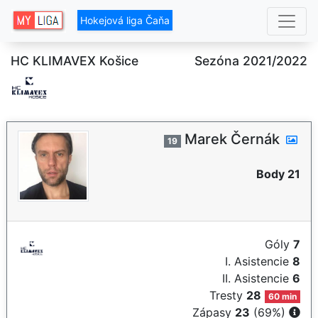
Hokejová liga Čaňa
HC KLIMAVEX Košice
Sezóna 2021/2022
Marek Černák
19
Body 21
Góly
7
I. Asistencie
8
II. Asistencie
6
Tresty
28
60 min
Zápasy
23
(69%)