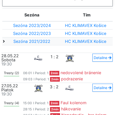
Sezóna
Tím
Sezóna 2023/2024
HC KLIMAVEX Košice
Sezóna 2022/2023
HC KLIMAVEX Košice
Sezóna 2021/2022
HC KLIMAVEX Košice
28.05.22
1
:
2
Detailne
Sobota
19:30
nedovolené bránenie
Tresty (2)
06:01
I Period: 1
2min
podrazenie
09:03
I Period: 1
2min
27.05.22
3
:
2
Detailne
Piatok
19:30
Faul kolenom
Tresty (4)
15:00
I Period: 1
2min
hákovanie
28:15
I Period: 2
2min