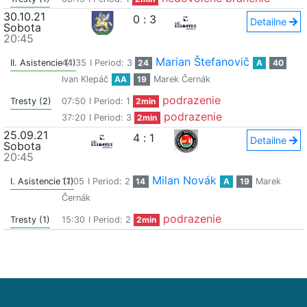
30.10.21
0
:
3
Detailne
Sobota
20:45
Marian Štefanovič
II. Asistencie (1)
44:35
I Period: 3
24
A
40
Ivan Klepáč
AA
19
Marek Černák
podrazenie
Tresty (2)
07:50
I Period: 1
2min
podrazenie
37:20
I Period: 3
2min
25.09.21
4
:
1
Detailne
Sobota
20:45
Milan Novák
I. Asistencie (1)
17:05
I Period: 2
14
A
19
Marek
Černák
podrazenie
Tresty (1)
15:30
I Period: 2
2min