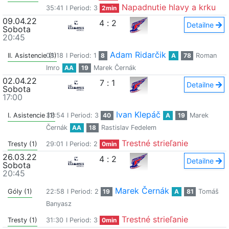
Napadnutie hlavy a krku
35:41
I Period: 3
2min
09.04.22
4
:
2
Detailne
Sobota
20:45
Adam Ridarčik
II. Asistencie (1)
08:18
I Period: 1
8
A
78
Roman
Imro
AA
19
Marek Černák
02.04.22
7
:
1
Detailne
Sobota
17:00
Ivan Klepáč
I. Asistencie (1)
32:54
I Period: 3
40
A
19
Marek
Černák
AA
18
Rastislav Fedelem
Trestné strieľanie
Tresty (1)
29:01
I Period: 2
0min
26.03.22
4
:
2
Detailne
Sobota
20:45
Marek Černák
Góly (1)
22:58
I Period: 2
19
A
81
Tomáš
Banyasz
Trestné strieľanie
Tresty (1)
31:30
I Period: 3
0min