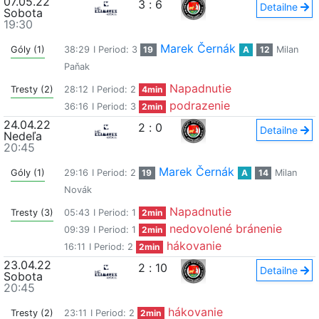
07.05.22
3
:
6
Detailne
Sobota
19:30
Marek Černák
Góly (1)
38:29
I Period: 3
19
A
12
Milan
Paňak
Napadnutie
Tresty (2)
28:12
I Period: 2
4min
podrazenie
36:16
I Period: 3
2min
24.04.22
2
:
0
Detailne
Nedeľa
20:45
Marek Černák
Góly (1)
29:16
I Period: 2
19
A
14
Milan
Novák
Napadnutie
Tresty (3)
05:43
I Period: 1
2min
nedovolené bránenie
09:39
I Period: 1
2min
hákovanie
16:11
I Period: 2
2min
23.04.22
2
:
10
Detailne
Sobota
20:45
hákovanie
Tresty (2)
23:11
I Period: 2
2min