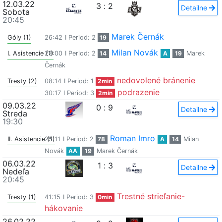
12.03.22
3
:
2
Detailne
Sobota
20:45
Marek Černák
Góly (1)
26:42
I Period: 2
19
Milan Novák
I. Asistencie (1)
28:00
I Period: 2
14
A
19
Marek
Černák
nedovolené bránenie
Tresty (2)
08:14
I Period: 1
2min
podrazenie
30:17
I Period: 3
2min
09.03.22
0
:
9
Detailne
Streda
19:30
Roman Imro
II. Asistencie (1)
25:11
I Period: 2
78
A
14
Milan
Novák
AA
19
Marek Černák
06.03.22
1
:
3
Detailne
Nedeľa
20:45
Trestné strieľanie-
Tresty (1)
41:15
I Period: 3
0min
hákovanie
26.02.22