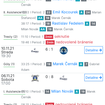
Černák
Emil Kocourek
II. Asistencie (2)
18:03
I Period: 2
22
A
24
Marian
Štefanovič
AA
19
Marek Černák
Rastislav Fedelem
38:17
I Period: 3
18
A
14
Milan Novák
AA
19
Marek Černák
seknutie
Tresty (2)
11:10
I Period: 1
2min
nedovolené bránenie
19:46
I Period: 2
2min
10.11.21
6
:
1
Detailne
Streda
19:30
Marek Černák
Góly (1)
33:25
I Period: 3
19
A
7
Gabriel
Adam
06.11.21
0
:
8
Detailne
Sobota
17:00
Milan Novák
I. Asistencie (1)
01:10
I Period: 1
14
A
19
Marek
Černák
nedovolené bránenie
Tresty (1)
08:15
I Period: 1
2min