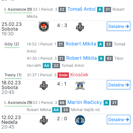
Tomaš Antol
I. Asistencie (1)
32:33
I Period: 3
22
A
21
Robert
Mikita
25.02.23
4
:
3
Detailne
Sobota
19:30
Robert Mikita
Góly (2)
14:52
I Period: 1
21
A
22
Tomaš
Antol
Robert Mikita
41:30
I Period: 3
21
A
82
Tibor
Horváth
AA
22
Tomaš Antol
Krosček
Tresty (1)
31:37
I Period: 3
2min
18.02.23
4
:
1
Detailne
Sobota
20:45
Martin Riečicky
I. Asistencie (1)
29:03
I Period: 2
68
A
21
Robert Mikita
AA
33
Michal Vejčík ml.
12.02.23
2
:
0
Detailne
Nedeľa
20:45