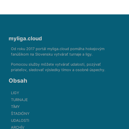
myliga.cloud
Od roku 2017 portál myliga.cloud pomáha hokejovým
fanúšikom na Slovensku vytvárať turnaje a ligy.
Pomocou služby môžete vytvárať udalosti, pozývať
priateľov, sledovať výsledky tímov a osobné úspechy.
Obsah
LIGY
TURNAJE
TÍMY
ŠTADIÓNY
UDALOSTI
ARCHÍV