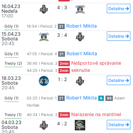
16.04.23
4
:
3
Detailne
Nedeľa
17:00
Robert Mikita
Góly (1)
16:54
I Period: 2
21
15.04.23
3
:
4
Detailne
Sobota
20:45
Robert Mikita
Góly (1)
47:05
I Period: 4
21
Nešportové správanie
Tresty (2)
36:45
I Period: 3
2min
seknutie
44:25
I Period: 3
2min
18.03.23
1
:
2
Detailne
Sobota
20:45
Robert Mikita
Góly (1)
02:25
I Period: 1
21
A
88
Adam
Horňak
Narazenie na mantinel
Tresty (1)
40:34
I Period: 3
2min
04.03.23
4
:
2
Detailne
Sobota
20:45