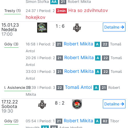
Šimon Štofka
AA
21
Robert Mikita
Hra so zdvihnutov
Tresty (1)
24:37
I Period: 2
2min
hokejkov
15.01.23
1
:
6
Detailne
Nedeľa
17:00
Robert Mikita
Góly (3)
16:58
I Period: 2
21
A
22
Tomaš
Antol
Robert Mikita
20:26
I Period: 2
21
A
22
Tomaš
Antol
Robert Mikita
33:03
I Period: 3
21
A
22
Tomaš
Antol
Tomaš Antol
I. Asistencie (1)
38:39
I Period: 3
22
A
21
Robert
Mikita
17.12.22
8
:
2
Detailne
Sobota
19:30
Robert Mikita
Góly (2)
05:54
I Period: 1
21
A
82
Tibor
Horváth
AA
88
Adam Horňak