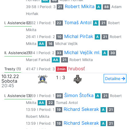
Robert Mikita
39:58
I Period: 3
21
A
88
Adam
Horňak
Tomaš Antol
I. Asistencie (2)
01:32
I Period: 1
22
A
21
Robert
Mikita
Michal Pirčak
26:41
I Period: 2
10
A
21
Robert
Mikita
AA
16
Michal Vejčík
Michal Vejčík ml.
II. Asistencie (1)
21:14
I Period: 2
33
A
30
Marcel Farkaš
AA
21
Robert Mikita
hrubosť
Tresty (1)
41:47
I Period: 3
2min
10.12.22
1
:
3
Detailne
Sobota
20:45
Šimon Štofka
I. Asistencie (3)
13:59
I Period: 1
99
A
21
Robert
Mikita
AA
22
Tomaš Antol
Richard Sekerak
13:59
I Period: 1
19
A
21
Robert Mikita
Richard Sekerak
13:59
I Period: 1
19
A
21