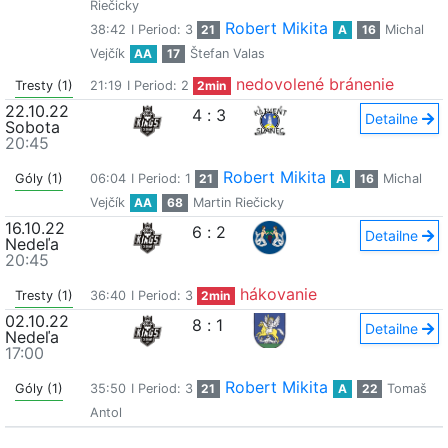
Riečicky
Robert Mikita
38:42
I Period: 3
21
A
16
Michal
Vejčík
AA
17
Štefan Valas
nedovolené bránenie
Tresty (1)
21:19
I Period: 2
2min
22.10.22
4
:
3
Detailne
Sobota
20:45
Robert Mikita
Góly (1)
06:04
I Period: 1
21
A
16
Michal
Vejčík
AA
68
Martin Riečicky
16.10.22
6
:
2
Detailne
Nedeľa
20:45
hákovanie
Tresty (1)
36:40
I Period: 3
2min
02.10.22
8
:
1
Detailne
Nedeľa
17:00
Robert Mikita
Góly (1)
35:50
I Period: 3
21
A
22
Tomaš
Antol