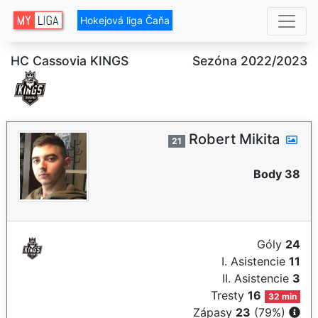
Hokejová liga Čaňa
HC Cassovia KINGS
Sezóna 2022/2023
Robert Mikita
21
Body 38
Góly
24
I. Asistencie
11
II. Asistencie
3
Tresty
16
32 min
Zápasy
23
(79%)