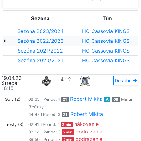
Sezóna
Tím
Sezóna 2023/2024
HC Cassovia KINGS
Sezóna 2022/2023
HC Cassovia KINGS
Sezóna 2021/2022
HC Cassovia KINGS
Sezóna 2020/2021
HC Cassovia KINGS
19.04.23
4
:
2
Detailne
Streda
18:15
Robert Mikita
Góly (2)
08:35
I Period: 1
21
A
68
Martin
Riečicky
Robert Mikita
44:47
I Period: 3
21
hákovanie
Tresty (3)
02:41
I Period: 1
2min
podrazenie
32:04
I Period: 3
2min
podrazenie
39:50
I Period: 3
2min