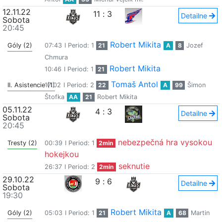
12.11.22
11
:
3
Detailne
Sobota
20:45
Robert Mikita
Góly (2)
07:43
I Period: 1
21
A
8
Jozef
Chmura
Robert Mikita
10:46
I Period: 1
21
Tomaš Antol
II. Asistencie (1)
17:02
I Period: 2
22
A
99
Šimon
Štofka
AA
21
Robert Mikita
05.11.22
4
:
3
Detailne
Sobota
20:45
nebezpečná hra vysokou
Tresty (2)
00:39
I Period: 1
2min
hokejkou
seknutie
26:37
I Period: 2
2min
29.10.22
9
:
6
Detailne
Sobota
19:30
Robert Mikita
Góly (2)
05:03
I Period: 1
21
A
68
Martin