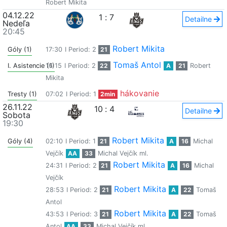
Robert Mikita
04.12.22
1
:
7
Detailne
Nedeľa
20:45
Robert Mikita
Góly (1)
17:30
I Period: 2
21
Tomaš Antol
I. Asistencie (1)
16:15
I Period: 2
22
A
21
Robert
Mikita
hákovanie
Tresty (1)
07:02
I Period: 1
2min
26.11.22
10
:
4
Detailne
Sobota
19:30
Robert Mikita
Góly (4)
02:10
I Period: 1
21
A
16
Michal
Vejčík
AA
33
Michal Vejčík ml.
Robert Mikita
24:31
I Period: 2
21
A
16
Michal
Vejčík
Robert Mikita
28:53
I Period: 2
21
A
22
Tomaš
Antol
Robert Mikita
43:53
I Period: 3
21
A
22
Tomaš
Antol
AA
33
Michal Vejčík ml.