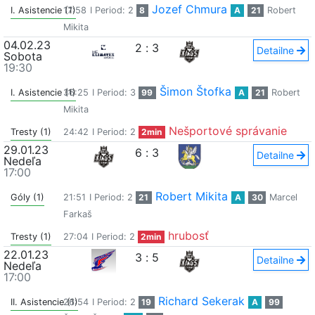
Jozef Chmura
I. Asistencie (1)
17:58
I Period: 2
8
A
21
Robert
Mikita
04.02.23
2
:
3
Detailne
Sobota
19:30
Šimon Štofka
I. Asistencie (1)
36:25
I Period: 3
99
A
21
Robert
Mikita
Nešportové správanie
Tresty (1)
24:42
I Period: 2
2min
29.01.23
6
:
3
Detailne
Nedeľa
17:00
Robert Mikita
Góly (1)
21:51
I Period: 2
21
A
30
Marcel
Farkaš
hrubosť
Tresty (1)
27:04
I Period: 2
2min
22.01.23
3
:
5
Detailne
Nedeľa
17:00
Richard Sekerak
II. Asistencie (1)
26:54
I Period: 2
19
A
99