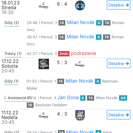
18.01.23
6
:
4
Detailne
Streda
19:30
Milan Novák
Góly (2)
29:46
I Period: 2
14
A
78
Roman
Imro
Milan Novák
39:47
I Period: 3
14
A
78
Roman
Imro
podrazenie
Tresty (1)
42:27
I Period: 3
2min
17.12.22
5
:
3
Detailne
Sobota
20:45
Milan Novák
Góly (1)
01:50
I Period: 1
14
A
Rastislav
Müller
Ján Gona
I. Asistencie (1)
41:14
I Period: 3
A
14
Milan Novák
AA
18
Rastislav Fedelem
11.12.22
4
:
3
Detailne
Nedeľa
20:45
Milan Novák
Góly (2)
19:29
I Period: 2
14
A
Peter