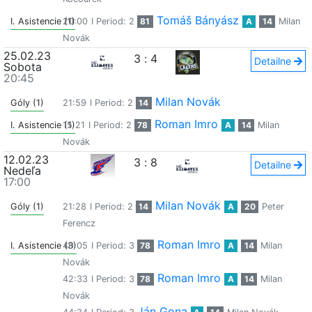
Tomáš Bányász
I. Asistencie (1)
20:00
I Period: 2
81
A
14
Milan
Novák
25.02.23
3
:
4
Detailne
Sobota
20:45
Milan Novák
Góly (1)
21:59
I Period: 2
14
Roman Imro
I. Asistencie (1)
15:21
I Period: 2
78
A
14
Milan
Novák
12.02.23
3
:
8
Detailne
Nedeľa
17:00
Milan Novák
Góly (1)
21:28
I Period: 2
14
A
20
Peter
Ferencz
Roman Imro
I. Asistencie (3)
40:05
I Period: 3
78
A
14
Milan
Novák
Roman Imro
42:33
I Period: 3
78
A
14
Milan
Novák
Ján Gona