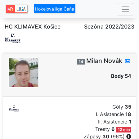
Hokejová liga Čaňa
HC KLIMAVEX Košice
Sezóna 2022/2023
Milan Novák
14
Body 54
Góly
35
I. Asistencie
18
II. Asistencie
1
Tresty
6
12 min
Zápasy
30
(96%)