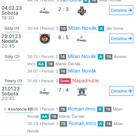
44:34
I Period: 3
A
14
Milan Novák
04.02.23
2
:
3
Detailne
Sobota
19:30
Milan Novák
Góly (1)
30:54
I Period: 3
14
A
Ján Gona
29.01.23
6
:
5
Detailne
Nedeľa
20:45
Milan Novák
Góly (2)
26:13
I Period: 2
14
A
78
Roman
Imro
AA
19
Marek Černák
Milan Novák
34:07
I Period: 3
14
Napadnutie
Tresty (1)
31:45
I Period: 3
2min
21.01.23
7
:
4
Detailne
Sobota
20:45
Roman Imro
I. Asistencie (2)
09:08
I Period: 1
78
A
14
Milan
Novák
AA
19
Marek Černák
Roman Imro
32:29
I Period: 3
78
A
14
Milan
Novák