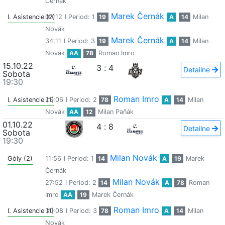
Černák
Marek Černák
I. Asistencie (2)
00:12
I Period: 1
19
A
14
Milan
Novák
Marek Černák
34:11
I Period: 3
19
A
14
Milan
Novák
AA
78
Roman Imro
15.10.22
3
:
4
Detailne
Sobota
19:30
Roman Imro
I. Asistencie (1)
25:06
I Period: 2
78
A
14
Milan
Novák
AA
12
Milan Paňák
01.10.22
4
:
8
Detailne
Sobota
19:30
Milan Novák
Góly (2)
11:56
I Period: 1
14
A
19
Marek
Černák
Milan Novák
27:52
I Period: 2
14
A
78
Roman
Imro
AA
19
Marek Černák
Roman Imro
I. Asistencie (1)
30:08
I Period: 3
78
A
14
Milan
Novák