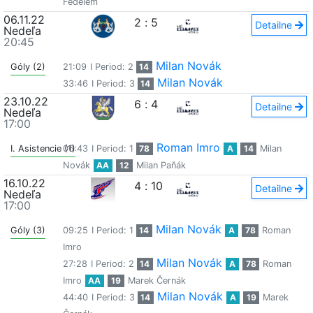
Fedelem
06.11.22
2
:
5
Detailne
Nedeľa
20:45
Milan Novák
Góly (2)
21:09
I Period: 2
14
Milan Novák
33:46
I Period: 3
14
23.10.22
6
:
4
Detailne
Nedeľa
17:00
Roman Imro
I. Asistencie (1)
06:43
I Period: 1
78
A
14
Milan
Novák
AA
12
Milan Paňák
16.10.22
4
:
10
Detailne
Nedeľa
17:00
Milan Novák
Góly (3)
09:25
I Period: 1
14
A
78
Roman
Imro
Milan Novák
27:28
I Period: 2
14
A
78
Roman
Imro
AA
19
Marek Černák
Milan Novák
44:40
I Period: 3
14
A
19
Marek