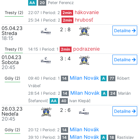
AA
20
Peter Ferencz
hákovanie
Tresty (2)
22:07
I Period: 2
2min
hrubosť
25:34
I Period: 2
2min
05.04.23
2
:
8
Detailne
Streda
18:15
podrazenie
Tresty (1)
14:15
I Period: 1
2min
01.04.23
3
:
4
Detailne
Sobota
20:45
Milan Novák
Góly (2)
09:40
I Period: 1
14
A
77
Róbert
Vrábeľ
Milan Novák
28:54
I Period: 2
14
A
24
Marián
Štefanovič
AA
40
Ivan Klepáč
26.03.23
2
:
6
Detailne
Nedeľa
20:45
Milan Novák
Góly (2)
20:12
I Period: 2
14
Milan Novák
39:10
I Period: 3
14
A
18
Rastislav