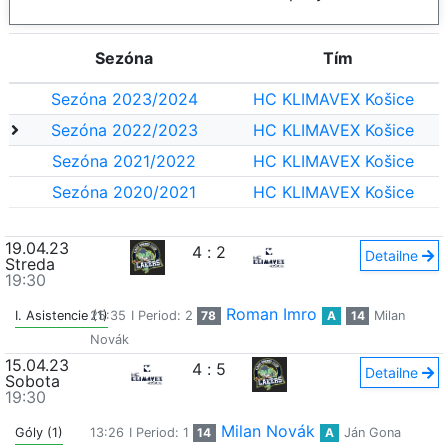
Sezóna
Tím
Sezóna 2023/2024
HC KLIMAVEX Košice
Sezóna 2022/2023
HC KLIMAVEX Košice
Sezóna 2021/2022
HC KLIMAVEX Košice
Sezóna 2020/2021
HC KLIMAVEX Košice
19.04.23
4
:
2
Detailne
Streda
19:30
Roman Imro
I. Asistencie (1)
25:35
I Period: 2
78
A
14
Milan
Novák
15.04.23
4
:
5
Detailne
Sobota
19:30
Milan Novák
Góly (1)
13:26
I Period: 1
14
A
Ján Gona