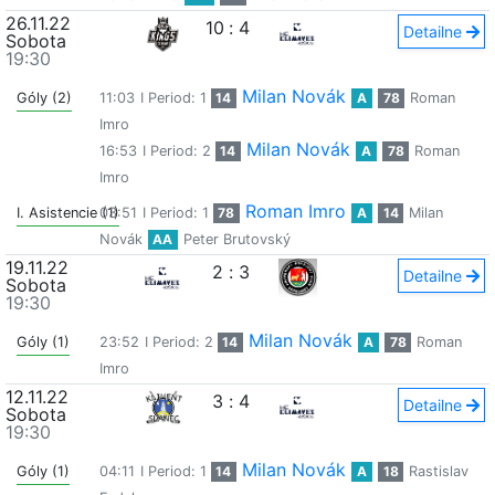
26.11.22
10
:
4
Detailne
Sobota
19:30
Milan Novák
Góly (2)
11:03
I Period: 1
14
A
78
Roman
Imro
Milan Novák
16:53
I Period: 2
14
A
78
Roman
Imro
Roman Imro
I. Asistencie (1)
03:51
I Period: 1
78
A
14
Milan
Novák
AA
Peter Brutovský
19.11.22
2
:
3
Detailne
Sobota
19:30
Milan Novák
Góly (1)
23:52
I Period: 2
14
A
78
Roman
Imro
12.11.22
3
:
4
Detailne
Sobota
19:30
Milan Novák
Góly (1)
04:11
I Period: 1
14
A
18
Rastislav