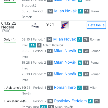
Brutovský
Milan Novák
35:23
I Period: 3
14
A
19
Marek
Černák
04.12.22
9
:
1
Detailne
Nedeľa
17:00
Milan Novák
Góly (4)
09:15
I Period: 1
14
A
78
Roman
Imro
AA
8
Adam Ridarčik
Milan Novák
08:08
I Period: 1
14
A
78
Roman
Imro
Milan Novák
15:28
I Period: 2
14
A
78
Roman
Imro
Milan Novák
20:13
I Period: 2
14
A
78
Roman
Imro
Roman Imro
I. Asistencie (1)
00:25
I Period: 1
78
A
14
Milan
Novák
Rastislav Fedelem
II. Asistencie (1)
24:03
I Period: 2
18
A
78
Roman Imro
AA
14
Milan Novák