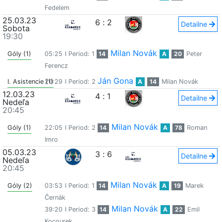
Fedelem
25.03.23
6
:
2
Detailne
Sobota
19:30
Milan Novák
Góly (1)
05:25
I Period: 1
14
A
20
Peter
Ferencz
Ján Gona
I. Asistencie (1)
20:29
I Period: 2
A
14
Milan Novák
12.03.23
4
:
1
Detailne
Nedeľa
20:45
Milan Novák
Góly (1)
22:05
I Period: 2
14
A
78
Roman
Imro
05.03.23
3
:
6
Detailne
Nedeľa
20:45
Milan Novák
Góly (2)
03:53
I Period: 1
14
A
19
Marek
Černák
Milan Novák
39:20
I Period: 3
14
A
22
Emil
Kocourek