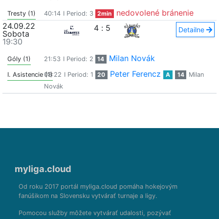
nedovolené bránenie
Tresty (1)
40:14
I Period: 3
2min
24.09.22
4
:
5
Detailne
Sobota
19:30
Milan Novák
Góly (1)
21:53
I Period: 2
14
Peter Ferencz
I. Asistencie (1)
08:22
I Period: 1
20
A
14
Milan
Novák
myliga.cloud
Od roku 2017 portál myliga.cloud pomáha hokejovým
fanúšikom na Slovensku vytvárať turnaje a ligy.
Pomocou služby môžete vytvárať udalosti, pozývať