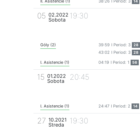
II. Asistencie (1)
38:26
I Period: 3
14
05
19:30
02.2022
Sobota
Góly (2)
39:59
I Period: 3
28
43:02
I Period: 3
28
I. Asistencie (1)
04:19
I Period: 1
56
15
20:45
01.2022
Sobota
I. Asistencie (1)
24:47
I Period: 2
14
27
19:30
10.2021
Streda