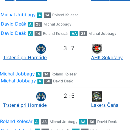
Michal Jobbagy
A
14
Roland Kolesár
David Deák
A
28
Michal Jobbagy
David Deák
A
14
Roland Kolesár
AA
28
Michal Jobbagy
3
7
:
Trstené pri Hornáde
AHK Sokoľany
Michal Jobbagy
A
14
Roland Kolesár
Michal Jobbagy
A
56
David Deák
2
5
:
Trstené pri Hornáde
Lakers Čaňa
Roland Kolesár
A
28
Michal Jobbagy
AA
56
David Deák