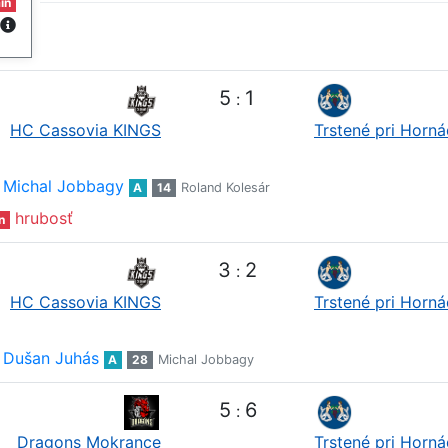
in
5
1
:
HC Cassovia KINGS
Trstené pri Horn
Michal Jobbagy
A
14
Roland Kolesár
hrubosť
n
3
2
:
HC Cassovia KINGS
Trstené pri Horn
Dušan Juhás
A
28
Michal Jobbagy
5
6
:
Dragons Mokrance
Trstené pri Horn