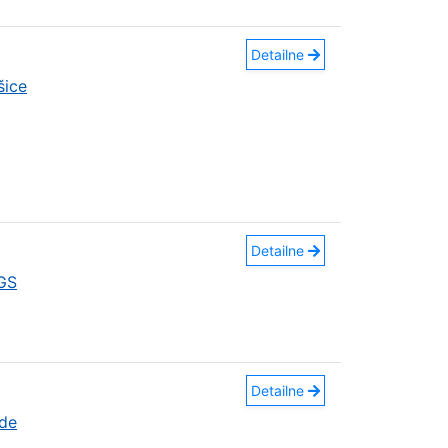
Detailne
šice
Detailne
GS
Detailne
áde