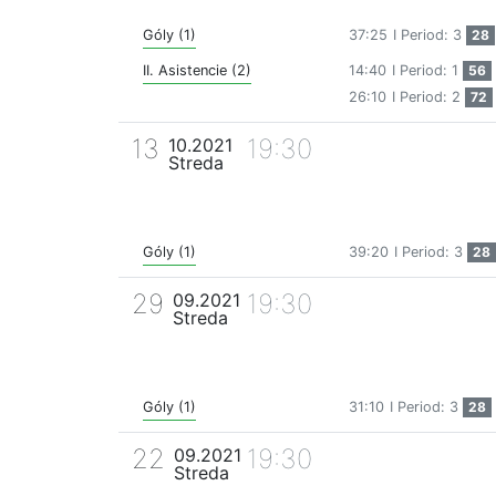
Góly (1)
37:25
I Period: 3
28
II. Asistencie (2)
14:40
I Period: 1
56
26:10
I Period: 2
72
13
19:30
10.2021
Streda
Góly (1)
39:20
I Period: 3
28
29
19:30
09.2021
Streda
Góly (1)
31:10
I Period: 3
28
22
19:30
09.2021
Streda