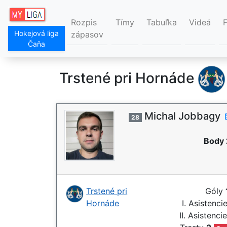
Rozpis
Tímy
Tabuľka
Videá
Hokejová liga
zápasov
Čaňa
Trstené pri Hornáde
Michal Jobbagy
28
Body 
Trstené pri
Góly
Hornáde
I. Asistenci
II. Asistenci