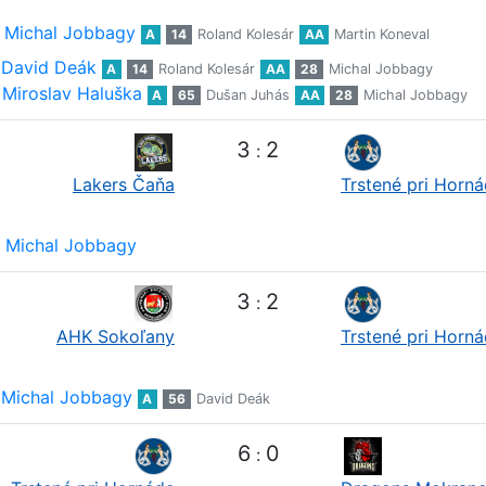
Michal Jobbagy
A
14
Roland Kolesár
AA
Martin Koneval
David Deák
A
14
Roland Kolesár
AA
28
Michal Jobbagy
Miroslav Haluška
A
65
Dušan Juhás
AA
28
Michal Jobbagy
3
2
:
Lakers Čaňa
Trstené pri Horn
Michal Jobbagy
3
2
:
AHK Sokoľany
Trstené pri Horn
Michal Jobbagy
A
56
David Deák
6
0
: