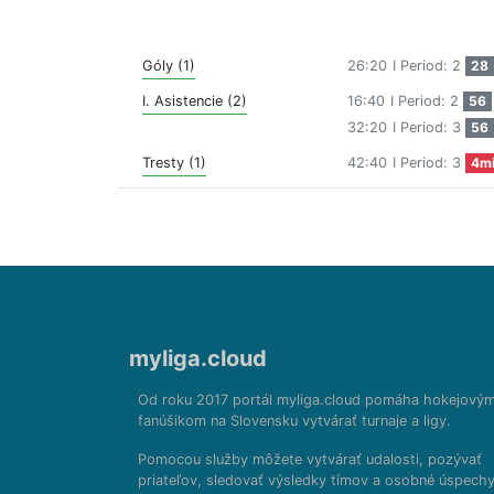
Góly (1)
26:20
I Period: 2
28
I. Asistencie (2)
16:40
I Period: 2
56
32:20
I Period: 3
56
Tresty (1)
42:40
I Period: 3
4m
myliga.cloud
Od roku 2017 portál myliga.cloud pomáha hokejový
fanúšikom na Slovensku vytvárať turnaje a ligy.
Pomocou služby môžete vytvárať udalosti, pozývať
priateľov, sledovať výsledky tímov a osobné úspechy