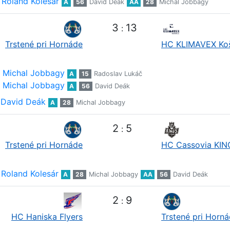
Roland Kolesár
A
56
David Deák
AA
28
Michal Jobbagy
3
13
:
Trstené pri Hornáde
HC KLIMAVEX Ko
Michal Jobbagy
A
15
Radoslav Lukáč
Michal Jobbagy
A
56
David Deák
David Deák
A
28
Michal Jobbagy
2
5
:
Trstené pri Hornáde
HC Cassovia KIN
Roland Kolesár
A
28
Michal Jobbagy
AA
56
David Deák
2
9
:
HC Haniska Flyers
Trstené pri Horn