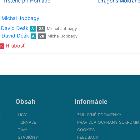
Trstené pri Hornáde
Dragons Mokran
Michal Jobbagy
David Deák
A
28
Michal Jobbagy
David Deák
A
28
Michal Jobbagy
Hrubosť
in
Obsah
Informácie
m
LIGY
ZMLUVNÉ PODMIENKY
TURNAJE
PRAVIDLÁ OCHRANY SÚKROMIA
TÍMY
COOKIES
.
ŠTADIÓNY
FEEDBACK