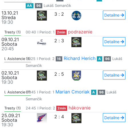
AA
96
Lukáš Semančík
13.10.21
3
:
2
Detailne
Streda
19:30
podrazenie
Tresty (1)
00:40
I Period: 1
2min
09.10.21
2
:
3
Detailne
Sobota
20:45
Richard Herich
I. Asistencie (1)
16:25
I Period: 2
16
A
96
Lukáš
Semančík
02.10.21
2
:
5
Detailne
Sobota
19:30
Marian Cmoriak
I. Asistencie (1)
07:45
I Period: 1
A
96
Lukáš
Semančík
hákovanie
Tresty (1)
24:45
I Period: 2
2min
25.09.21
2
:
4
Detailne
Sobota
19:30