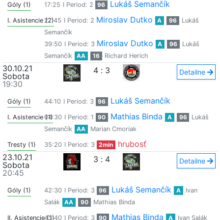
Lukáš Semančík
Góly (1)
17:25
I Period: 2
96
Miroslav Dutko
I. Asistencie (2)
27:45
I Period: 2
A
96
Lukáš
Semančík
Miroslav Dutko
39:50
I Period: 3
A
96
Lukáš
Semančík
AA
16
Richard Herich
30.10.21
4
:
3
Detailne
Sobota
19:30
Lukáš Semančík
Góly (1)
44:10
I Period: 3
96
Mathias Binda
I. Asistencie (1)
04:30
I Period: 1
90
A
96
Lukáš
Semančík
AA
Marian Cmoriak
hrubosť
Tresty (1)
35:20
I Period: 3
2min
23.10.21
3
:
4
Detailne
Sobota
20:45
Lukáš Semančík
Góly (1)
42:30
I Period: 3
96
A
Ivan
Salák
AA
90
Mathias Binda
Mathias Binda
II. Asistencie (1)
43:40
I Period: 3
90
A
Ivan Salák