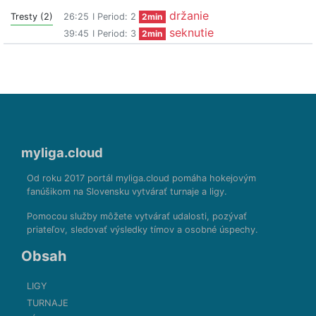
držanie
Tresty (2)
26:25
I Period: 2
2min
seknutie
39:45
I Period: 3
2min
myliga.cloud
Od roku 2017 portál myliga.cloud pomáha hokejovým
fanúšikom na Slovensku vytvárať turnaje a ligy.
Pomocou služby môžete vytvárať udalosti, pozývať
priateľov, sledovať výsledky tímov a osobné úspechy.
Obsah
LIGY
TURNAJE