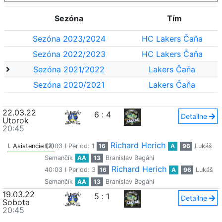
Sezóna
Tím
Sezóna 2023/2024
HC Lakers Čaňa
Sezóna 2022/2023
HC Lakers Čaňa
Sezóna 2021/2022
Lakers Čaňa
Sezóna 2020/2021
Lakers Čaňa
22.03.22
6
:
4
Detailne
Utorok
20:45
Richard Herich
I. Asistencie (2)
04:03
I Period: 1
16
A
96
Lukáš
Semančík
AA
13
Branislav Begáni
Richard Herich
40:03
I Period: 3
16
A
96
Lukáš
Semančík
AA
13
Branislav Begáni
19.03.22
5
:
1
Detailne
Sobota
20:45