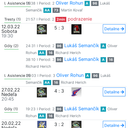
Oliver Rohun
I. Asistencie (1)
18:38
I Period: 2
A
96
Lukáš
Semančík
AA
73
Martin Kovaľ
podrazenie
Tresty (1)
21:57
I Period: 2
2min
12.03.22
5
:
3
Detailne
Sobota
19:30
Lukáš Semančík
Góly (2)
24:31
I Period: 2
96
A
Oliver
Rohun
AA
16
Richard Herich
Lukáš Semančík
38:10
I Period: 3
96
A
16
Richard Herich
Oliver Rohun
I. Asistencie (1)
36:03
I Period: 3
A
96
Lukáš
Semančík
AA
16
Richard Herich
27.02.22
4
:
3
Detailne
Nedeľa
20:45
Lukáš Semančík
Góly (1)
19:23
I Period: 2
96
A
Oliver
Rohun
AA
16
Richard Herich
20.02.22
3
:
2
Detailne
Nedeľa