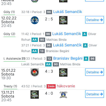
20:45
Lukáš Semančík
Góly (1)
32:18
I Period: 3
96
12.02.22
2
:
5
Detailne
Sobota
20:45
Lukáš Semančík
Góly (2)
11:42
I Period: 1
96
A
Oliver
Rohun
AA
90
Mathias Binda
Lukáš Semančík
37:21
I Period: 3
96
A
Oliver
Rohun
AA
13
Branislav Begáni
Branislav Begáni
I. Asistencie (1)
32:33
I Period: 3
13
A
96
Lukáš Semančík
AA
90
Mathias Binda
15.01.22
4
:
3
Detailne
Sobota
19:30
hákovanie
Tresty (1)
43:52
I Period: 3
2min
13.11.21
4
:
0
Detailne
Sobota
20:45