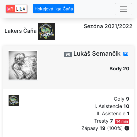
Hokejová liga Čaňa
Sezóna 2021/2022
Lakers Čaňa
Lukáš Semančík
96
Body 20
Góly
9
I. Asistencie
10
II. Asistencie
1
Tresty
7
14 min
Zápasy
19
(100%)