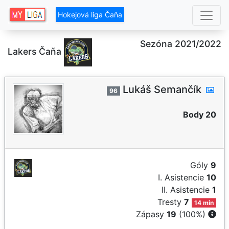
Hokejová liga Čaňa
Sezóna 2021/2022
Lakers Čaňa
Lukáš Semančík
96
Body 20
Góly
9
I. Asistencie
10
II. Asistencie
1
Tresty
7
14 min
Zápasy
19
(100%)