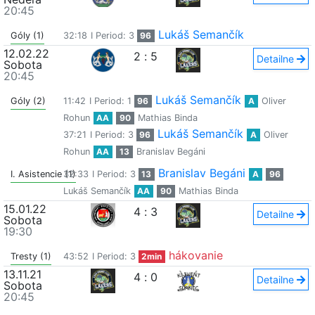
20:45
Lukáš Semančík
Góly (1)
32:18
I Period: 3
96
12.02.22
2
:
5
Detailne
Sobota
20:45
Lukáš Semančík
Góly (2)
11:42
I Period: 1
96
A
Oliver
Rohun
AA
90
Mathias Binda
Lukáš Semančík
37:21
I Period: 3
96
A
Oliver
Rohun
AA
13
Branislav Begáni
Branislav Begáni
I. Asistencie (1)
32:33
I Period: 3
13
A
96
Lukáš Semančík
AA
90
Mathias Binda
15.01.22
4
:
3
Detailne
Sobota
19:30
hákovanie
Tresty (1)
43:52
I Period: 3
2min
13.11.21
4
:
0
Detailne
Sobota
20:45