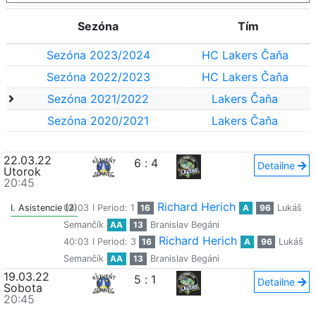
Sezóna
Tím
Sezóna 2023/2024
HC Lakers Čaňa
Sezóna 2022/2023
HC Lakers Čaňa
Sezóna 2021/2022
Lakers Čaňa
Sezóna 2020/2021
Lakers Čaňa
22.03.22
6
:
4
Detailne
Utorok
20:45
Richard Herich
I. Asistencie (2)
04:03
I Period: 1
16
A
96
Lukáš
Semančík
AA
13
Branislav Begáni
Richard Herich
40:03
I Period: 3
16
A
96
Lukáš
Semančík
AA
13
Branislav Begáni
19.03.22
5
:
1
Detailne
Sobota
20:45