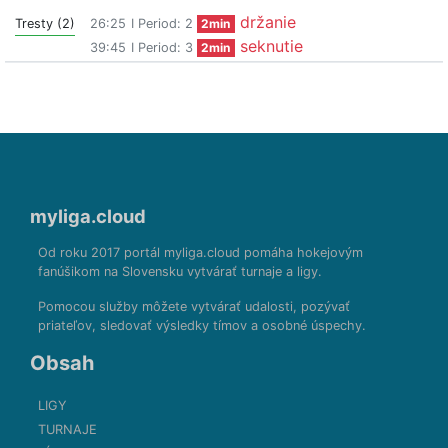
držanie
Tresty (2)
26:25
I Period: 2
2min
seknutie
39:45
I Period: 3
2min
myliga.cloud
Od roku 2017 portál myliga.cloud pomáha hokejovým
fanúšikom na Slovensku vytvárať turnaje a ligy.
Pomocou služby môžete vytvárať udalosti, pozývať
priateľov, sledovať výsledky tímov a osobné úspechy.
Obsah
LIGY
TURNAJE