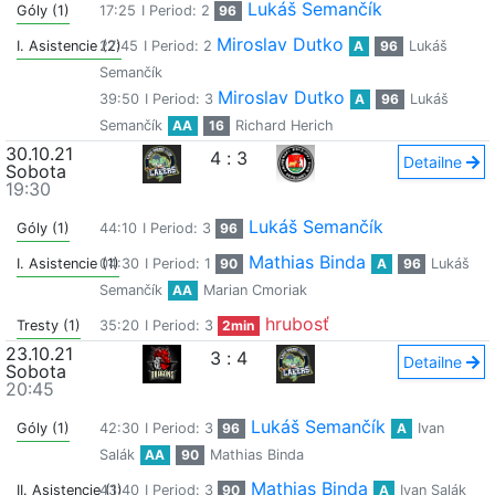
Lukáš Semančík
Góly (1)
17:25
I Period: 2
96
Miroslav Dutko
I. Asistencie (2)
27:45
I Period: 2
A
96
Lukáš
Semančík
Miroslav Dutko
39:50
I Period: 3
A
96
Lukáš
Semančík
AA
16
Richard Herich
30.10.21
4
:
3
Detailne
Sobota
19:30
Lukáš Semančík
Góly (1)
44:10
I Period: 3
96
Mathias Binda
I. Asistencie (1)
04:30
I Period: 1
90
A
96
Lukáš
Semančík
AA
Marian Cmoriak
hrubosť
Tresty (1)
35:20
I Period: 3
2min
23.10.21
3
:
4
Detailne
Sobota
20:45
Lukáš Semančík
Góly (1)
42:30
I Period: 3
96
A
Ivan
Salák
AA
90
Mathias Binda
Mathias Binda
II. Asistencie (1)
43:40
I Period: 3
90
A
Ivan Salák