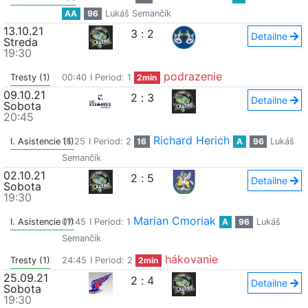
AA
96
Lukáš Semančík
13.10.21
3
:
2
Detailne
Streda
19:30
podrazenie
Tresty (1)
00:40
I Period: 1
2min
09.10.21
2
:
3
Detailne
Sobota
20:45
Richard Herich
I. Asistencie (1)
16:25
I Period: 2
16
A
96
Lukáš
Semančík
02.10.21
2
:
5
Detailne
Sobota
19:30
Marian Cmoriak
I. Asistencie (1)
07:45
I Period: 1
A
96
Lukáš
Semančík
hákovanie
Tresty (1)
24:45
I Period: 2
2min
25.09.21
2
:
4
Detailne
Sobota
19:30