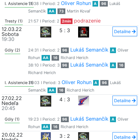
Oliver Rohun
I. Asistencie (1)
18:38
I Period: 2
A
96
Lukáš
Semančík
AA
73
Martin Kovaľ
podrazenie
Tresty (1)
21:57
I Period: 2
2min
12.03.22
5
:
3
Detailne
Sobota
19:30
Lukáš Semančík
Góly (2)
24:31
I Period: 2
96
A
Oliver
Rohun
AA
16
Richard Herich
Lukáš Semančík
38:10
I Period: 3
96
A
16
Richard Herich
Oliver Rohun
I. Asistencie (1)
36:03
I Period: 3
A
96
Lukáš
Semančík
AA
16
Richard Herich
27.02.22
4
:
3
Detailne
Nedeľa
20:45
Lukáš Semančík
Góly (1)
19:23
I Period: 2
96
A
Oliver
Rohun
AA
16
Richard Herich
20.02.22
3
:
2
Detailne
Nedeľa