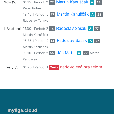
Martin Kanuščák
Góly (2)
01:15
I Period: 2
77
A
13
Peter Pöhm
Martin Kanuščák
13:45
I Period: 2
77
A
23
Radoslav Tomko
Radoslav Sasak
I. Asistencie (3)
11:30
I Period: 2
14
A
77
Martin Kanuščák
Radoslav Sasak
16:35
I Period: 2
14
A
77
Martin Kanuščák
Ján Matis
19:10
I Period: 2
55
A
77
Martin
Kanuščák
nedovolená hra telom
Tresty (1)
01:20
I Period: 1
2min
myliga.cloud