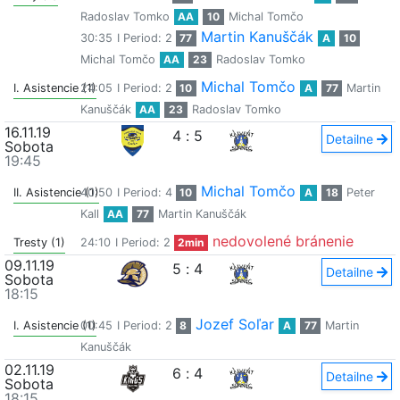
Radoslav Tomko
AA
10
Michal Tomčo
Martin Kanuščák
30:35
I Period: 2
77
A
10
Michal Tomčo
AA
23
Radoslav Tomko
Michal Tomčo
I. Asistencie (1)
24:05
I Period: 2
10
A
77
Martin
Kanuščák
AA
23
Radoslav Tomko
16.11.19
4
:
5
Detailne
Sobota
19:45
Michal Tomčo
II. Asistencie (1)
40:50
I Period: 4
10
A
18
Peter
Kall
AA
77
Martin Kanuščák
nedovolené bránenie
Tresty (1)
24:10
I Period: 2
2min
09.11.19
5
:
4
Detailne
Sobota
18:15
Jozef Soľar
I. Asistencie (1)
00:45
I Period: 2
8
A
77
Martin
Kanuščák
02.11.19
6
:
4
Detailne
Sobota
18:15