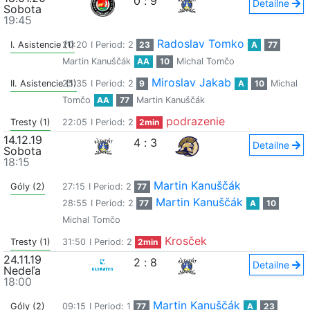
0
:
9
Detailne
Sobota
19:45
Radoslav Tomko
I. Asistencie (1)
20:20
I Period: 2
23
A
77
Martin Kanuščák
AA
10
Michal Tomčo
Miroslav Jakab
II. Asistencie (1)
25:35
I Period: 2
9
A
10
Michal
Tomčo
AA
77
Martin Kanuščák
podrazenie
Tresty (1)
22:05
I Period: 2
2min
14.12.19
4
:
3
Detailne
Sobota
18:15
Martin Kanuščák
Góly (2)
27:15
I Period: 2
77
Martin Kanuščák
28:55
I Period: 2
77
A
10
Michal Tomčo
Krosček
Tresty (1)
31:50
I Period: 2
2min
24.11.19
2
:
8
Detailne
Nedeľa
18:00
Martin Kanuščák
Góly (2)
09:15
I Period: 1
77
A
23