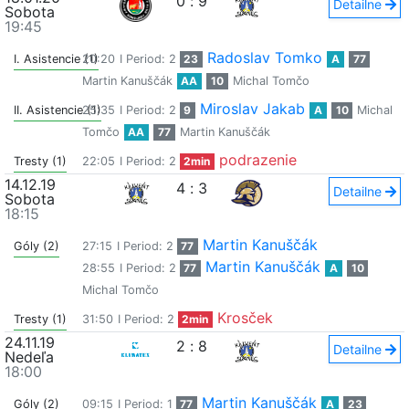
0
:
9
Detailne
Sobota
19:45
Radoslav Tomko
I. Asistencie (1)
20:20
I Period: 2
23
A
77
Martin Kanuščák
AA
10
Michal Tomčo
Miroslav Jakab
II. Asistencie (1)
25:35
I Period: 2
9
A
10
Michal
Tomčo
AA
77
Martin Kanuščák
podrazenie
Tresty (1)
22:05
I Period: 2
2min
14.12.19
4
:
3
Detailne
Sobota
18:15
Martin Kanuščák
Góly (2)
27:15
I Period: 2
77
Martin Kanuščák
28:55
I Period: 2
77
A
10
Michal Tomčo
Krosček
Tresty (1)
31:50
I Period: 2
2min
24.11.19
2
:
8
Detailne
Nedeľa
18:00
Martin Kanuščák
Góly (2)
09:15
I Period: 1
77
A
23