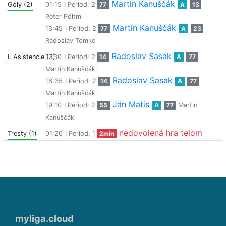
Martin Kanuščák
Góly (2)
01:15
I Period: 2
77
A
13
Peter Pöhm
Martin Kanuščák
13:45
I Period: 2
77
A
23
Radoslav Tomko
Radoslav Sasak
I. Asistencie (3)
11:30
I Period: 2
14
A
77
Martin Kanuščák
Radoslav Sasak
16:35
I Period: 2
14
A
77
Martin Kanuščák
Ján Matis
19:10
I Period: 2
55
A
77
Martin
Kanuščák
nedovolená hra telom
Tresty (1)
01:20
I Period: 1
2min
myliga.cloud