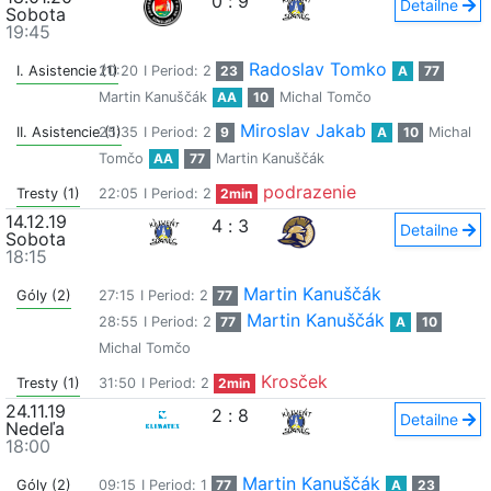
0
:
9
Detailne
Sobota
19:45
Radoslav Tomko
I. Asistencie (1)
20:20
I Period: 2
23
A
77
Martin Kanuščák
AA
10
Michal Tomčo
Miroslav Jakab
II. Asistencie (1)
25:35
I Period: 2
9
A
10
Michal
Tomčo
AA
77
Martin Kanuščák
podrazenie
Tresty (1)
22:05
I Period: 2
2min
14.12.19
4
:
3
Detailne
Sobota
18:15
Martin Kanuščák
Góly (2)
27:15
I Period: 2
77
Martin Kanuščák
28:55
I Period: 2
77
A
10
Michal Tomčo
Krosček
Tresty (1)
31:50
I Period: 2
2min
24.11.19
2
:
8
Detailne
Nedeľa
18:00
Martin Kanuščák
Góly (2)
09:15
I Period: 1
77
A
23