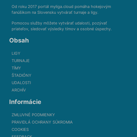
Od roku 2017 portál myliga.cloud pomáha hokejovým
fanúšikom na Slovensku vytvárať turnaje a ligy.
Pomocou služby môžete vytvárať udalosti, pozývať
priateľov, sledovať výsledky tímov a osobné úspechy.
Obsah
LIGY
TURNAJE
TÍMY
ŠTADIÓNY
UDALOSTI
ARCHÍV
Informácie
ZMLUVNÉ PODMIENKY
PRAVIDLÁ OCHRANY SÚKROMIA
COOKIES
FEEDBACK