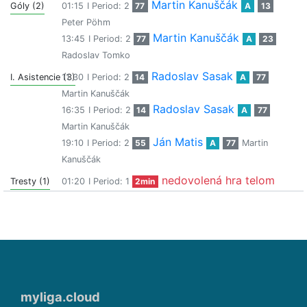
Martin Kanuščák
Góly (2)
01:15
I Period: 2
77
A
13
Peter Pöhm
Martin Kanuščák
13:45
I Period: 2
77
A
23
Radoslav Tomko
Radoslav Sasak
I. Asistencie (3)
11:30
I Period: 2
14
A
77
Martin Kanuščák
Radoslav Sasak
16:35
I Period: 2
14
A
77
Martin Kanuščák
Ján Matis
19:10
I Period: 2
55
A
77
Martin
Kanuščák
nedovolená hra telom
Tresty (1)
01:20
I Period: 1
2min
myliga.cloud