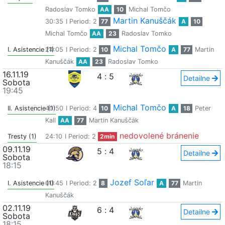
Radoslav Tomko
AA
10
Michal Tomčo
Martin Kanuščák
30:35
I Period: 2
77
A
10
Michal Tomčo
AA
23
Radoslav Tomko
Michal Tomčo
I. Asistencie (1)
24:05
I Period: 2
10
A
77
Martin
Kanuščák
AA
23
Radoslav Tomko
16.11.19
4
:
5
Detailne
Sobota
19:45
Michal Tomčo
II. Asistencie (1)
40:50
I Period: 4
10
A
18
Peter
Kall
AA
77
Martin Kanuščák
nedovolené bránenie
Tresty (1)
24:10
I Period: 2
2min
09.11.19
5
:
4
Detailne
Sobota
18:15
Jozef Soľar
I. Asistencie (1)
00:45
I Period: 2
8
A
77
Martin
Kanuščák
02.11.19
6
:
4
Detailne
Sobota
18:15