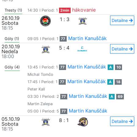
hákovanie
Tresty (1)
14:30
I Period: 1
2min
26.10.19
1
:
3
Detailne
Sobota
18:15
Martin Kanuščák
Góly (1)
09:05
I Period: 1
77
20.10.19
5
:
4
Detailne
Nedeľa
18:00
Martin Kanuščák
Góly (4)
13:45
I Period: 1
77
A
10
Michal Tomčo
Martin Kanuščák
17:45
I Period: 1
77
A
18
Peter Kall
Martin Kanuščák
03:30
I Period: 2
77
A
69
Martin Zalepa
Martin Kanuščák
05:00
I Period: 5
77
05.10.19
8
:
1
Detailne
Sobota
18:15