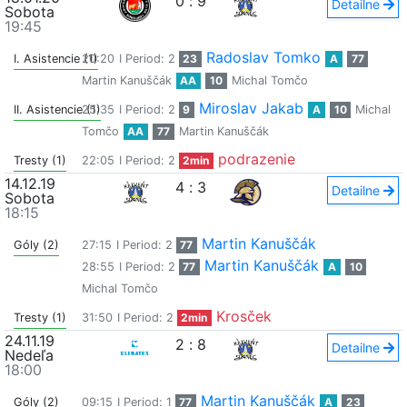
0
:
9
Detailne
Sobota
19:45
Radoslav Tomko
I. Asistencie (1)
20:20
I Period: 2
23
A
77
Martin Kanuščák
AA
10
Michal Tomčo
Miroslav Jakab
II. Asistencie (1)
25:35
I Period: 2
9
A
10
Michal
Tomčo
AA
77
Martin Kanuščák
podrazenie
Tresty (1)
22:05
I Period: 2
2min
14.12.19
4
:
3
Detailne
Sobota
18:15
Martin Kanuščák
Góly (2)
27:15
I Period: 2
77
Martin Kanuščák
28:55
I Period: 2
77
A
10
Michal Tomčo
Krosček
Tresty (1)
31:50
I Period: 2
2min
24.11.19
2
:
8
Detailne
Nedeľa
18:00
Martin Kanuščák
Góly (2)
09:15
I Period: 1
77
A
23