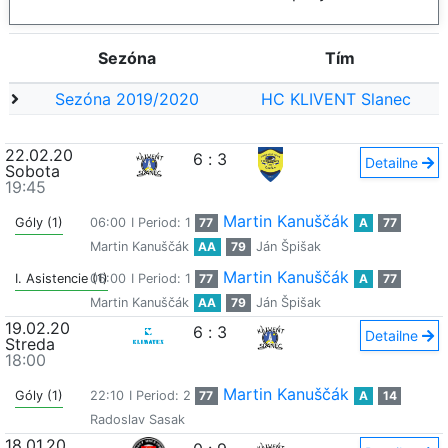
Sezóna
Tím
Sezóna 2019/2020
HC KLIVENT Slanec
22.02.20
6
:
3
Detailne
Sobota
19:45
Martin Kanuščák
Góly (1)
06:00
I Period: 1
77
A
77
Martin Kanuščák
AA
79
Ján Špišak
Martin Kanuščák
I. Asistencie (1)
06:00
I Period: 1
77
A
77
Martin Kanuščák
AA
79
Ján Špišak
19.02.20
6
:
3
Detailne
Streda
18:00
Martin Kanuščák
Góly (1)
22:10
I Period: 2
77
A
14
Radoslav Sasak
18.01.20