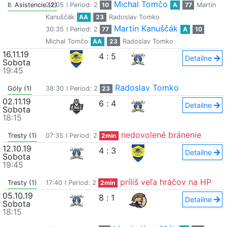
Michal Tomčo
II. Asistencie (2)
24:05
I Period: 2
10
A
77
Martin
Kanuščák
AA
23
Radoslav Tomko
Martin Kanuščák
30:35
I Period: 2
77
A
10
Michal Tomčo
AA
23
Radoslav Tomko
16.11.19
4
:
5
Detailne
Sobota
19:45
Radoslav Tomko
Góly (1)
38:30
I Period: 2
23
02.11.19
6
:
4
Detailne
Sobota
18:15
nedovolené bránenie
Tresty (1)
07:35
I Period: 2
2min
12.10.19
4
:
3
Detailne
Sobota
19:45
príliš veľa hráčov na HP
Tresty (1)
17:40
I Period: 2
2min
05.10.19
8
:
1
Detailne
Sobota
18:15