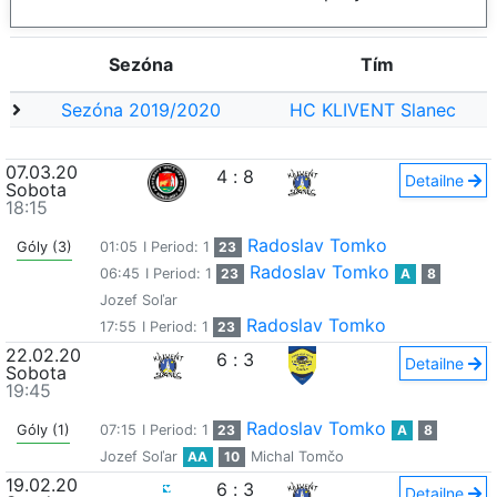
Sezóna
Tím
Sezóna 2019/2020
HC KLIVENT Slanec
07.03.20
4
:
8
Detailne
Sobota
18:15
Radoslav Tomko
Góly (3)
01:05
I Period: 1
23
Radoslav Tomko
06:45
I Period: 1
23
A
8
Jozef Soľar
Radoslav Tomko
17:55
I Period: 1
23
22.02.20
6
:
3
Detailne
Sobota
19:45
Radoslav Tomko
Góly (1)
07:15
I Period: 1
23
A
8
Jozef Soľar
AA
10
Michal Tomčo
19.02.20
6
:
3
Detailne