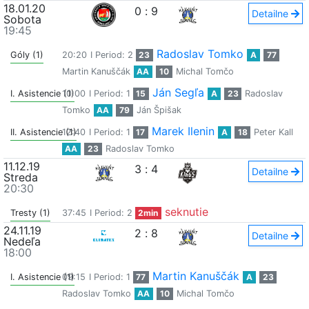
18.01.20
0
:
9
Detailne
Sobota
19:45
Radoslav Tomko
Góly (1)
20:20
I Period: 2
23
A
77
Martin Kanuščák
AA
10
Michal Tomčo
Ján Segľa
I. Asistencie (1)
10:00
I Period: 1
15
A
23
Radoslav
Tomko
AA
79
Ján Špišak
Marek Ilenin
II. Asistencie (1)
12:40
I Period: 1
17
A
18
Peter Kall
AA
23
Radoslav Tomko
11.12.19
3
:
4
Detailne
Streda
20:30
seknutie
Tresty (1)
37:45
I Period: 2
2min
24.11.19
2
:
8
Detailne
Nedeľa
18:00
Martin Kanuščák
I. Asistencie (1)
09:15
I Period: 1
77
A
23
Radoslav Tomko
AA
10
Michal Tomčo