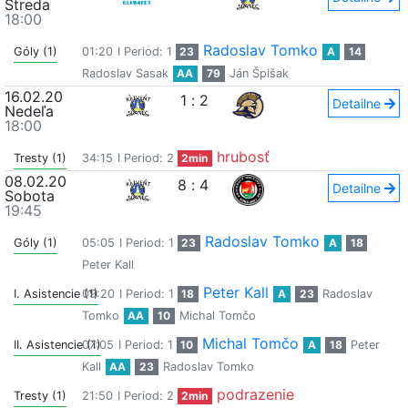
Streda
18:00
Radoslav Tomko
Góly (1)
01:20
I Period: 1
23
A
14
Radoslav Sasak
AA
79
Ján Špišak
16.02.20
1
:
2
Detailne
Nedeľa
18:00
hrubosť
Tresty (1)
34:15
I Period: 2
2min
08.02.20
8
:
4
Detailne
Sobota
19:45
Radoslav Tomko
Góly (1)
05:05
I Period: 1
23
A
18
Peter Kall
Peter Kall
I. Asistencie (1)
09:20
I Period: 1
18
A
23
Radoslav
Tomko
AA
10
Michal Tomčo
Michal Tomčo
II. Asistencie (1)
07:05
I Period: 1
10
A
18
Peter
Kall
AA
23
Radoslav Tomko
podrazenie
Tresty (1)
21:50
I Period: 2
2min