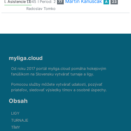
Martin Kanuščák
I. Asistencie (1)
13:45
I Period: 2
77
A
23
Radoslav Tomko
myliga.cloud
Od roku 2017 portál myliga.cloud pomáha hokejovým
fanúšikom na Slovensku vytvárať turnaje a ligy.
Pomocou služby môžete vytvárať udalosti, pozývať
priateľov, sledovať výsledky tímov a osobné úspechy.
Obsah
LIGY
TURNAJE
TÍMY