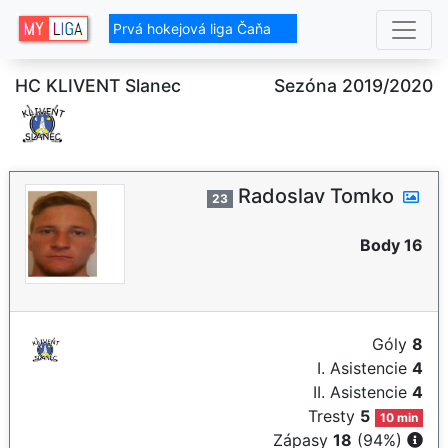
Prvá hokejová liga Čaňa
HC KLIVENT Slanec
Sezóna 2019/2020
Radoslav Tomko
23
Body 16
Góly
8
I. Asistencie
4
II. Asistencie
4
Tresty
5
10 min
Zápasy
18
(94%)