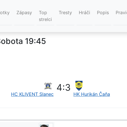
Fotky
Zápasy
Top
Tresty
Hráči
Popis
Pravi
strelci
Sobota 19:45
4
:
3
HC KLIVENT Slanec
HK Hurikán Čaňa