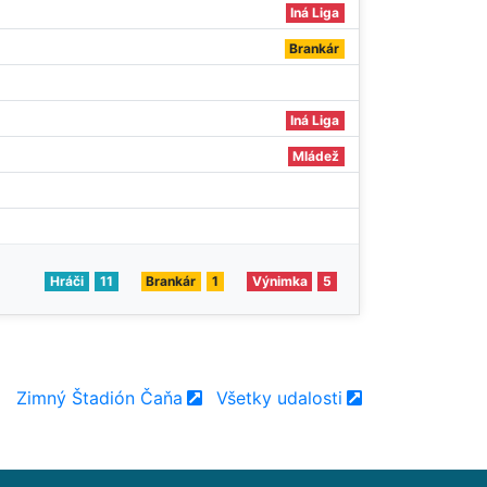
Iná Liga
Brankár
Iná Liga
Mládež
Hráči
11
Brankár
1
Výnimka
5
Zimný Štadión Čaňa
Všetky udalosti