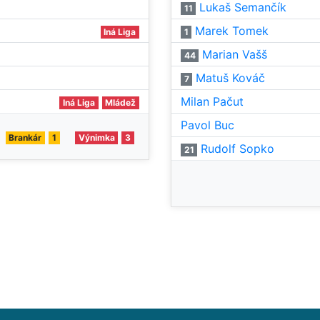
Lukaš Semančík
11
Marek Tomek
Iná Liga
1
Marian Vašš
44
Matuš Kováč
7
Milan Pačut
Iná Liga
Mládež
Pavol Buc
Brankár
1
Výnimka
3
Rudolf Sopko
21