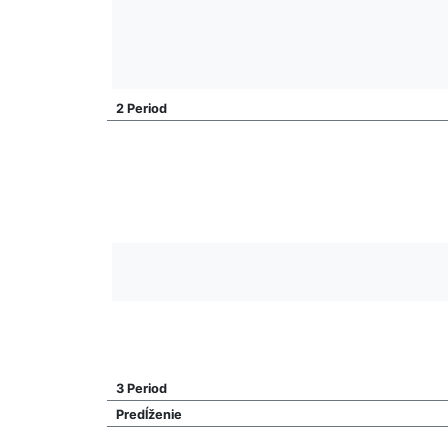
2 Period
3 Period
Predĺženie