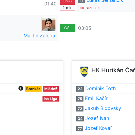
Lukaš Semančík
Trest
11
01:40
2 min
podrazenie
03:05
Gól
Martin Zalepa
HK Hurikán Ča
Dominik Tóth
Brankár
Mládež
22
Emil Kačír
Iná Liga
75
Jakub Bidovský
72
Jozef Ivan
34
Jozef Kovaľ
77