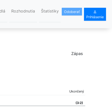
dlá
Rozhodnutia
Štatistiky
Odoberať
Prihlásenie
Zápas
Ukončený
(3:2)