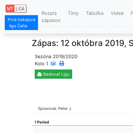
Rozpis
Tímy
Tabuľka
Videá
Prvá hokejová
zápasov
liga Čaňa
Zápas: 12 októbra 2019, 
Sezóna 2019/2020
Kolo
1
Sledovať
Ligu
Spravoval: Peter J.
1 Period