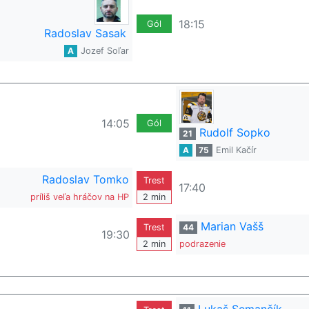
18:15
Gól
Radoslav Sasak
A
Jozef Soľar
14:05
Gól
Rudolf Sopko
21
A
75
Emil Kačír
Radoslav Tomko
Trest
17:40
príliš veľa hráčov na HP
2 min
Marian Vašš
Trest
44
19:30
2 min
podrazenie