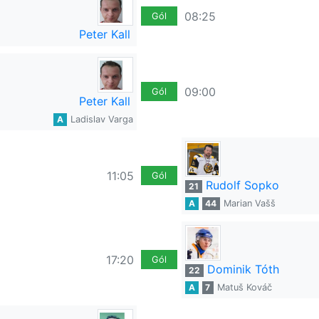
08:25
Gól
Peter Kall
09:00
Gól
Peter Kall
A
Ladislav Varga
11:05
Gól
Rudolf Sopko
21
A
44
Marian Vašš
17:20
Gól
Dominik Tóth
22
A
7
Matuš Kováč