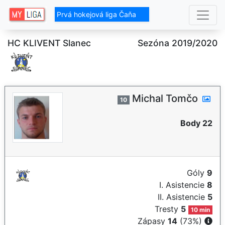
Prvá hokejová liga Čaňa
HC KLIVENT Slanec
Sezóna 2019/2020
Michal Tomčo
10
Body 22
Góly
9
I. Asistencie
8
II. Asistencie
5
Tresty
5
10 min
Zápasy
14
(73%)