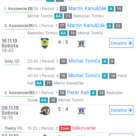
Martin Kanuščák
I. Asistencie (1)
30:35
I Period: 2
77
A
10
Michal Tomčo
AA
23
Radoslav Tomko
Martin Kanuščák
II. Asistencie (1)
09:15
I Period: 1
77
A
23
Radoslav Tomko
AA
10
Michal Tomčo
16.11.19
4
:
5
Detailne
Sobota
19:45
Michal Tomčo
Góly (2)
22:45
I Period: 2
10
A
9
Miroslav Jakab
Michal Tomčo
40:50
I Period: 4
10
A
18
Peter
Kall
AA
77
Martin Kanuščák
Peter Kall
II. Asistencie (1)
18:50
I Period: 1
18
A
14
Radoslav
Sasak
AA
10
Michal Tomčo
09.11.19
5
:
4
Detailne
Sobota
18:15
hákovanie
Tresty (1)
15:25
I Period: 2
2min