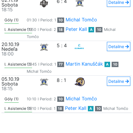
02.11.19
6
:
4
Detailne
Sobota
18:15
Michal Tomčo
Góly (1)
01:30
I Period: 1
10
Peter Kall
I. Asistencie (1)
11:50
I Period: 2
18
A
10
Michal
Tomčo
20.10.19
5
:
4
Detailne
Nedeľa
18:00
Martin Kanuščák
I. Asistencie (1)
13:45
I Period: 1
77
A
10
Michal Tomčo
05.10.19
8
:
1
Detailne
Sobota
18:15
Michal Tomčo
Góly (1)
10:10
I Period: 2
10
Peter Kall
I. Asistencie (1)
10:10
I Period: 1
18
A
10
Michal Tomčo