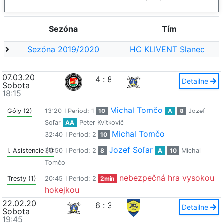
Sezóna
Tím
Sezóna 2019/2020
HC KLIVENT Slanec
07.03.20
4
:
8
Detailne
Sobota
18:15
Michal Tomčo
Góly (2)
13:20
I Period: 1
10
A
8
Jozef
Soľar
AA
Peter Kvitkovič
Michal Tomčo
32:40
I Period: 2
10
Jozef Soľar
I. Asistencie (1)
30:50
I Period: 2
8
A
10
Michal
Tomčo
nebezpečná hra vysokou
Tresty (1)
20:45
I Period: 2
2min
hokejkou
22.02.20
6
:
3
Detailne
Sobota
19:45