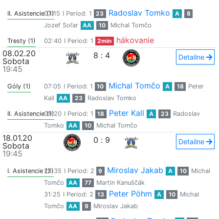
Radoslav Tomko
II. Asistencie (1)
07:15
I Period: 1
23
A
8
Jozef Soľar
AA
10
Michal Tomčo
hákovanie
Tresty (1)
02:40
I Period: 1
2min
08.02.20
8
:
4
Detailne
Sobota
19:45
Michal Tomčo
Góly (1)
07:05
I Period: 1
10
A
18
Peter
Kall
AA
23
Radoslav Tomko
Peter Kall
II. Asistencie (1)
09:20
I Period: 1
18
A
23
Radoslav
Tomko
AA
10
Michal Tomčo
18.01.20
0
:
9
Detailne
Sobota
19:45
Miroslav Jakab
I. Asistencie (2)
25:35
I Period: 2
9
A
10
Michal
Tomčo
AA
77
Martin Kanuščák
Peter Pöhm
31:25
I Period: 2
13
A
10
Michal
Tomčo
AA
9
Miroslav Jakab