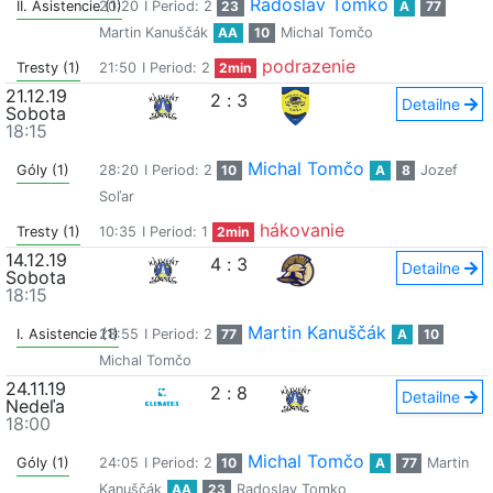
Radoslav Tomko
II. Asistencie (1)
20:20
I Period: 2
23
A
77
Martin Kanuščák
AA
10
Michal Tomčo
podrazenie
Tresty (1)
21:50
I Period: 2
2min
21.12.19
2
:
3
Detailne
Sobota
18:15
Michal Tomčo
Góly (1)
28:20
I Period: 2
10
A
8
Jozef
Soľar
hákovanie
Tresty (1)
10:35
I Period: 1
2min
14.12.19
4
:
3
Detailne
Sobota
18:15
Martin Kanuščák
I. Asistencie (1)
28:55
I Period: 2
77
A
10
Michal Tomčo
24.11.19
2
:
8
Detailne
Nedeľa
18:00
Michal Tomčo
Góly (1)
24:05
I Period: 2
10
A
77
Martin
Kanuščák
AA
23
Radoslav Tomko