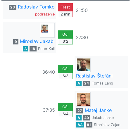
Radoslav Tomko
23
Trest
21:50
podrazenie
2 min
Gól
27:30
Miroslav Jakab
6:2
9
A
18
Peter Kall
Gól
36:40
Rastislav Štefáni
6:3
A
24
Tomáš Lang
Gól
37:35
Matej Janke
27
6:4
A
40
Jakub Janke
AA
81
Stanislav Zajac