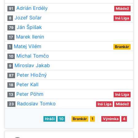
Adrián Erdély
91
Mládež
Jozef Soľar
8
Iná Liga
Ján Špišak
79
Marek Ilenin
17
Matej Vilém
1
Brankár
Michal Tomčo
10
Miroslav Jakab
9
Peter Hložný
87
Peter Kall
18
Peter Pöhm
13
Iná Liga
Radoslav Tomko
23
Iná Liga
Mládež
Hráči
10
Brankár
1
Výnimka
4