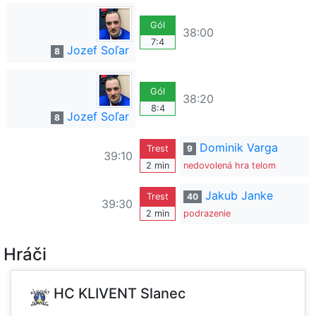
Gól
38:00
7:4
Jozef Soľar
8
Gól
38:20
8:4
Jozef Soľar
8
Dominik Varga
Trest
9
39:10
2 min
nedovolená hra telom
Jakub Janke
Trest
40
39:30
2 min
podrazenie
Hráči
HC KLIVENT Slanec