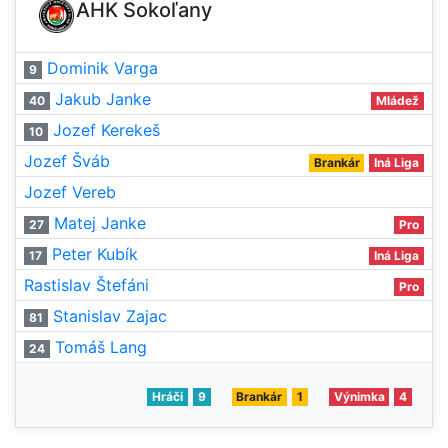
AHK Sokoľany
Dominik Varga
9
Jakub Janke
40
Mládež
Jozef Kerekeš
10
Jozef Šváb
Brankár
Iná Liga
Jozef Vereb
Matej Janke
27
Pro
Peter Kubík
17
Iná Liga
Rastislav Štefáni
Pro
Stanislav Zajac
81
Tomáš Lang
24
Hráči
9
Brankár
1
Výnimka
4