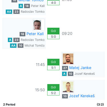
10
4:0
A
18
Peter Kall
AA
23
Radoslav Tomko
Gól
09:20
Peter Kall
18
5:0
A
23
Radoslav Tomko
AA
10
Michal Tomčo
Gól
11:45
Matej Janke
5:1
27
A
10
Jozef Kerekeš
Gól
15:50
5:2
Jozef Kerekeš
10
2 Period
(3:2)