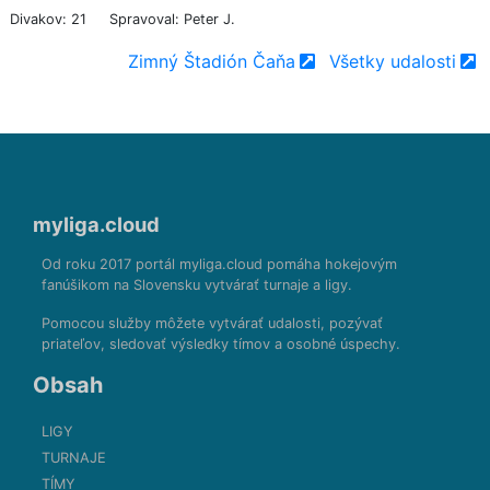
Divakov: 21
Spravoval: Peter J.
Zimný Štadión Čaňa
Všetky udalosti
myliga.cloud
Od roku 2017 portál myliga.cloud pomáha hokejovým
fanúšikom na Slovensku vytvárať turnaje a ligy.
Pomocou služby môžete vytvárať udalosti, pozývať
priateľov, sledovať výsledky tímov a osobné úspechy.
Obsah
LIGY
TURNAJE
TÍMY