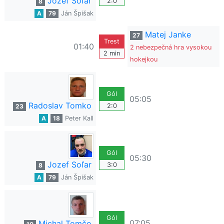
Jozef Soľar
2:0
8
A
79
Ján Špišak
Matej Janke
27
Trest
01:40
2 nebezpečná hra vysokou
2 min
hokejkou
Gól
05:05
Radoslav Tomko
2:0
23
A
18
Peter Kall
Gól
05:30
Jozef Soľar
3:0
8
A
79
Ján Špišak
Gól
07:05
Michal Tomčo