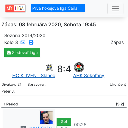
Prvá hokejová liga Čaňa
Zápas: 08 februára 2020, Sobota 19:45
Sezóna 2019/2020
Kolo
3
Zápas
Sledovať
Ligu
8
:
4
HC KLIVENT Slanec
AHK Sokoľany
Divakov: 21
Spravoval:
Ukončený
Peter J.
1 Period
(5:2)
Gól
00:25