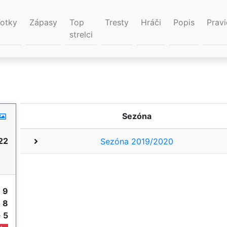
Fotky
Zápasy
Top
Tresty
Hráči
Popis
Pravi
strelci
Sezóna
22
Sezóna 2019/2020
y
9
e
8
e
5