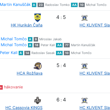
Martin Kanuščák
A
23
Radoslav Tomko
AA
10
Michal Tomčo
4
5
:
HK Hurikán Čaňa
HC KLIVENT Sla
Michal Tomčo
A
9
Miroslav Jakab
Michal Tomčo
A
18
Peter Kall
AA
77
Martin Kanuščák
Peter Kall
A
14
Radoslav Sasak
AA
10
Michal Tomčo
5
4
:
HCA Rožňava
HC KLIVENT Sla
hákovanie
n
6
4
:
HC Cassovia KINGS
HC KLIVENT Sla