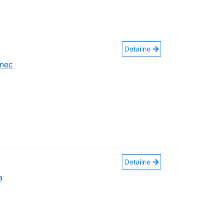
Detailne
nec
Detailne
a