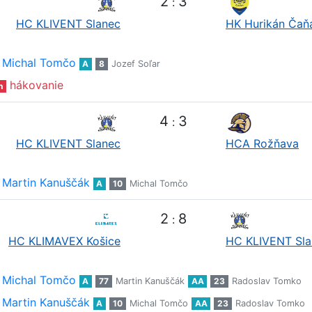
2
3
:
HC KLIVENT Slanec
HK Hurikán Čaň
Michal Tomčo
A
8
Jozef Soľar
hákovanie
n
4
3
:
HC KLIVENT Slanec
HCA Rožňava
Martin Kanuščák
A
10
Michal Tomčo
2
8
:
HC KLIMAVEX Košice
HC KLIVENT Sla
Michal Tomčo
A
77
Martin Kanuščák
AA
23
Radoslav Tomko
Martin Kanuščák
A
10
Michal Tomčo
AA
23
Radoslav Tomko