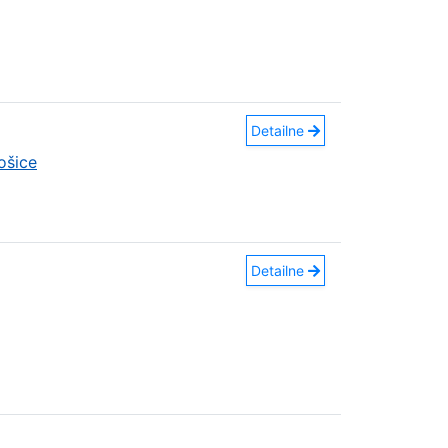
Detailne
ošice
Detailne