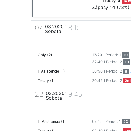
Tresty
5
10 m
Zápasy
14
(73%)
07
18:15
03.2020
Sobota
Góly (2)
13:20
I Period: 1
10
32:40
I Period: 2
10
I. Asistencie (1)
30:50
I Period: 2
8
Tresty (1)
20:45
I Period: 2
2m
22
19:45
02.2020
Sobota
II. Asistencie (1)
07:15
I Period: 1
23
Tresty (1)
02:40
I Period: 1
2mi