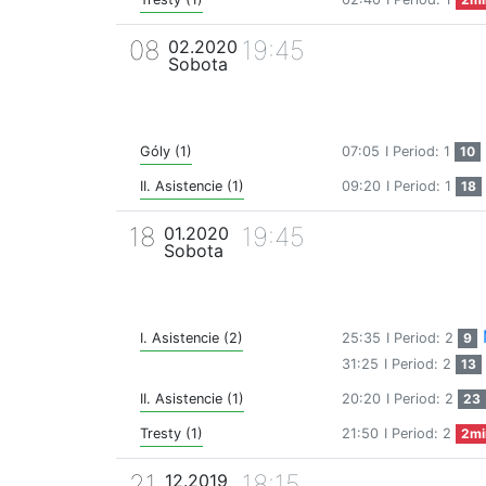
08
19:45
02.2020
Sobota
Góly (1)
07:05
I Period: 1
10
II. Asistencie (1)
09:20
I Period: 1
18
18
19:45
01.2020
Sobota
I. Asistencie (2)
25:35
I Period: 2
9
31:25
I Period: 2
13
II. Asistencie (1)
20:20
I Period: 2
23
Tresty (1)
21:50
I Period: 2
2mi
21
18:15
12.2019