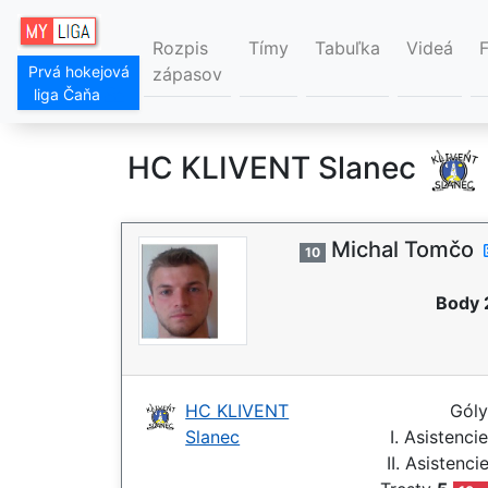
Rozpis
Tímy
Tabuľka
Videá
Prvá hokejová
zápasov
liga Čaňa
HC KLIVENT Slanec
Michal Tomčo
10
Body 
HC KLIVENT
Gól
Slanec
I. Asistenci
II. Asistenci