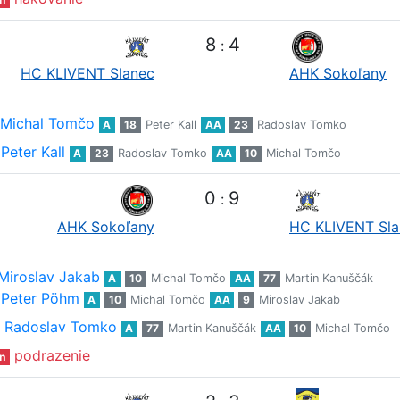
8
4
:
HC KLIVENT Slanec
AHK Sokoľany
Michal Tomčo
A
18
Peter Kall
AA
23
Radoslav Tomko
Peter Kall
A
23
Radoslav Tomko
AA
10
Michal Tomčo
0
9
:
AHK Sokoľany
HC KLIVENT Sla
Miroslav Jakab
A
10
Michal Tomčo
AA
77
Martin Kanuščák
Peter Pöhm
A
10
Michal Tomčo
AA
9
Miroslav Jakab
Radoslav Tomko
A
77
Martin Kanuščák
AA
10
Michal Tomčo
podrazenie
n