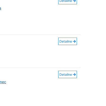
Detailne
a
Detailne
Detailne
nec