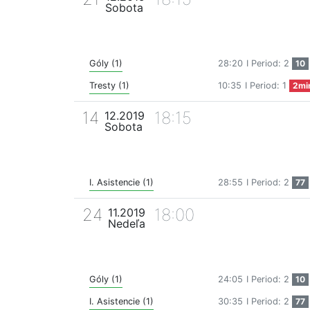
Sobota
Góly (1)
28:20
I Period: 2
10
Tresty (1)
10:35
I Period: 1
2mi
14
18:15
12.2019
Sobota
I. Asistencie (1)
28:55
I Period: 2
77
24
18:00
11.2019
Nedeľa
Góly (1)
24:05
I Period: 2
10
I. Asistencie (1)
30:35
I Period: 2
77