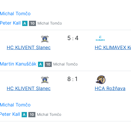
Michal Tomčo
Peter Kall
A
10
Michal Tomčo
5
4
:
HC KLIVENT Slanec
HC KLIMAVEX K
Martin Kanuščák
A
10
Michal Tomčo
8
1
:
HC KLIVENT Slanec
HCA Rožňava
Michal Tomčo
Peter Kall
A
10
Michal Tomčo