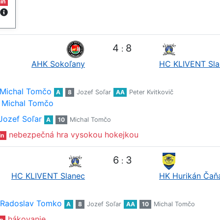
in
4
8
:
AHK Sokoľany
HC KLIVENT Sla
Michal Tomčo
A
8
Jozef Soľar
AA
Peter Kvitkovič
Michal Tomčo
Jozef Soľar
A
10
Michal Tomčo
nebezpečná hra vysokou hokejkou
in
6
3
:
HC KLIVENT Slanec
HK Hurikán Čaň
Radoslav Tomko
A
8
Jozef Soľar
AA
10
Michal Tomčo
hákovanie
n