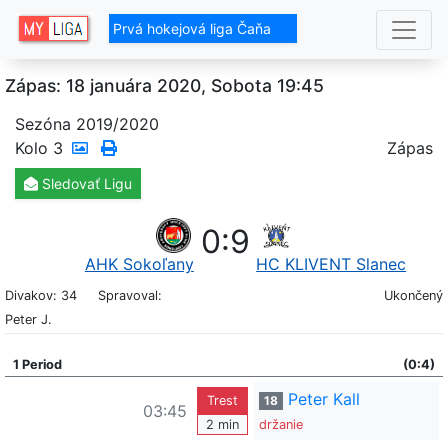
Prvá hokejová liga Čaňa
Zápas: 18 januára 2020, Sobota 19:45
Sezóna 2019/2020
Kolo
3
Zápas
Sledovať
Ligu
0
:
9
AHK Sokoľany
HC KLIVENT Slanec
Divakov: 34
Spravoval:
Ukončený
Peter J.
1 Period
(0:4)
Peter Kall
Trest
18
03:45
2 min
držanie