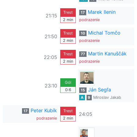
Marek Ilenin
Trest
17
21:15
2 min
podrazenie
Michal Tomčo
Trest
10
21:50
2 min
podrazenie
Martin Kanuščák
Trest
77
22:05
2 min
podrazenie
Gól
23:10
Ján Segľa
0:6
15
A
9
Miroslav Jakab
Peter Kubík
17
Trest
24:05
podrazenie
2 min