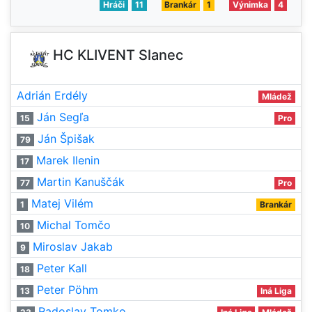
Hráči
11
Brankár
1
Výnimka
4
HC KLIVENT Slanec
Adrián Erdély
Mládež
Ján Segľa
15
Pro
Ján Špišak
79
Marek Ilenin
17
Martin Kanuščák
77
Pro
Matej Vilém
1
Brankár
Michal Tomčo
10
Miroslav Jakab
9
Peter Kall
18
Peter Pöhm
13
Iná Liga
Radoslav Tomko