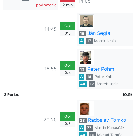
14:05
podrazenie
2 min
Gól
14:45
Ján Segľa
0:3
15
A
17
Marek Ilenin
Gól
16:55
Peter Pöhm
13
0:4
A
18
Peter Kall
AA
17
Marek Ilenin
2 Period
(0:5)
Gól
20:20
Radoslav Tomko
23
0:5
A
77
Martin Kanuščák
AA
10
Michal Tomčo