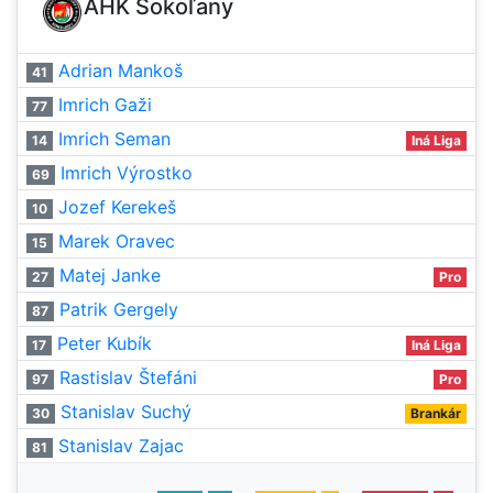
AHK Sokoľany
Adrian Mankoš
41
Imrich Gaži
77
Imrich Seman
14
Iná Liga
Imrich Výrostko
69
Jozef Kerekeš
10
Marek Oravec
15
Matej Janke
27
Pro
Patrik Gergely
87
Peter Kubík
17
Iná Liga
Rastislav Štefáni
97
Pro
Stanislav Suchý
30
Brankár
Stanislav Zajac
81