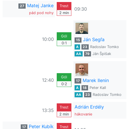
Matej Janke
27
Trest
09:30
pád pod nohy
2 min
Gól
10:00
Ján Segľa
15
0:1
A
23
Radoslav Tomko
AA
79
Ján Špišak
Gól
12:40
Marek Ilenin
17
0:2
A
18
Peter Kall
AA
23
Radoslav Tomko
Adrián Erdély
Trest
13:35
2 min
hákovanie
Peter Kubík
17
Trest