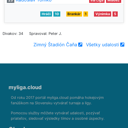
23
Iná Liga
Mládež
Hráči
10
Brankár
1
Výnimka
5
Divakov: 34
Spravoval: Peter J.
Zimný Štadión Čaňa
Všetky udalosti
myliga.cloud
Od roku 2017 portál myliga.cloud pomáha hokejovým
fanúšikom na Slovensku vytvárať turnaje a ligy.
Pomocou služby môžete vytvárať udalosti, pozývať
priateľov, sledovať výsledky tímov a osobné úspechy.