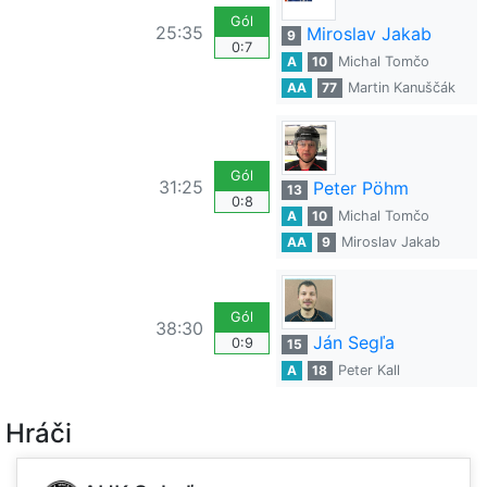
Gól
25:35
Miroslav Jakab
9
0:7
A
10
Michal Tomčo
AA
77
Martin Kanuščák
Gól
31:25
Peter Pöhm
13
0:8
A
10
Michal Tomčo
AA
9
Miroslav Jakab
Gól
38:30
Ján Segľa
0:9
15
A
18
Peter Kall
Hráči