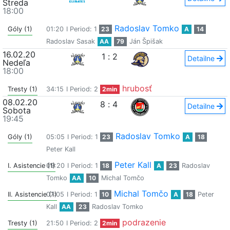
Streda
18:00
Radoslav Tomko
Góly (1)
01:20
I Period: 1
23
A
14
Radoslav Sasak
AA
79
Ján Špišak
16.02.20
1
:
2
Detailne
Nedeľa
18:00
hrubosť
Tresty (1)
34:15
I Period: 2
2min
08.02.20
8
:
4
Detailne
Sobota
19:45
Radoslav Tomko
Góly (1)
05:05
I Period: 1
23
A
18
Peter Kall
Peter Kall
I. Asistencie (1)
09:20
I Period: 1
18
A
23
Radoslav
Tomko
AA
10
Michal Tomčo
Michal Tomčo
II. Asistencie (1)
07:05
I Period: 1
10
A
18
Peter
Kall
AA
23
Radoslav Tomko
podrazenie
Tresty (1)
21:50
I Period: 2
2min