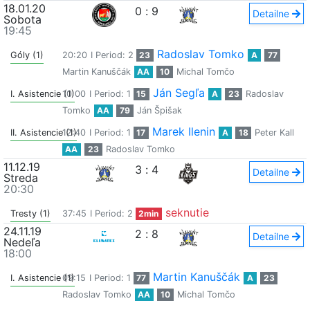
18.01.20
0
:
9
Detailne
Sobota
19:45
Radoslav Tomko
Góly (1)
20:20
I Period: 2
23
A
77
Martin Kanuščák
AA
10
Michal Tomčo
Ján Segľa
I. Asistencie (1)
10:00
I Period: 1
15
A
23
Radoslav
Tomko
AA
79
Ján Špišak
Marek Ilenin
II. Asistencie (1)
12:40
I Period: 1
17
A
18
Peter Kall
AA
23
Radoslav Tomko
11.12.19
3
:
4
Detailne
Streda
20:30
seknutie
Tresty (1)
37:45
I Period: 2
2min
24.11.19
2
:
8
Detailne
Nedeľa
18:00
Martin Kanuščák
I. Asistencie (1)
09:15
I Period: 1
77
A
23
Radoslav Tomko
AA
10
Michal Tomčo