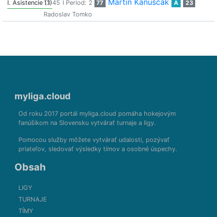
Martin Kanuščák
I. Asistencie (1)
13:45
I Period: 2
77
A
23
Radoslav Tomko
myliga.cloud
Od roku 2017 portál myliga.cloud pomáha hokejovým
fanúšikom na Slovensku vytvárať turnaje a ligy.
Pomocou služby môžete vytvárať udalosti, pozývať
priateľov, sledovať výsledky tímov a osobné úspechy.
Obsah
LIGY
TURNAJE
TÍMY