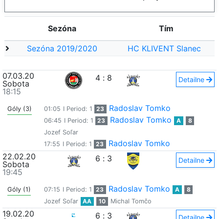
Sezóna
Tím
Sezóna 2019/2020
HC KLIVENT Slanec
07.03.20
4
:
8
Detailne
Sobota
18:15
Radoslav Tomko
Góly (3)
01:05
I Period: 1
23
Radoslav Tomko
06:45
I Period: 1
23
A
8
Jozef Soľar
Radoslav Tomko
17:55
I Period: 1
23
22.02.20
6
:
3
Detailne
Sobota
19:45
Radoslav Tomko
Góly (1)
07:15
I Period: 1
23
A
8
Jozef Soľar
AA
10
Michal Tomčo
19.02.20
6
:
3
Detailne