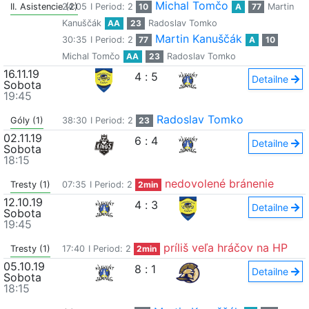
Michal Tomčo
II. Asistencie (2)
24:05
I Period: 2
10
A
77
Martin
Kanuščák
AA
23
Radoslav Tomko
Martin Kanuščák
30:35
I Period: 2
77
A
10
Michal Tomčo
AA
23
Radoslav Tomko
16.11.19
4
:
5
Detailne
Sobota
19:45
Radoslav Tomko
Góly (1)
38:30
I Period: 2
23
02.11.19
6
:
4
Detailne
Sobota
18:15
nedovolené bránenie
Tresty (1)
07:35
I Period: 2
2min
12.10.19
4
:
3
Detailne
Sobota
19:45
príliš veľa hráčov na HP
Tresty (1)
17:40
I Period: 2
2min
05.10.19
8
:
1
Detailne
Sobota
18:15