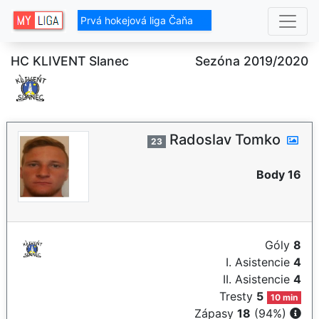
Prvá hokejová liga Čaňa
HC KLIVENT Slanec
Sezóna 2019/2020
Radoslav Tomko
23
Body 16
Góly
8
I. Asistencie
4
II. Asistencie
4
Tresty
5
10 min
Zápasy
18
(94%)