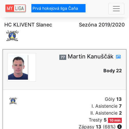
Prvá hokejová liga Čaňa
HC KLIVENT Slanec
Sezóna 2019/2020
Martin Kanuščák
77
Body 22
Góly
13
I. Asistencie
7
II. Asistencie
2
Tresty
5
10 min
Zápasy
13
(68%)