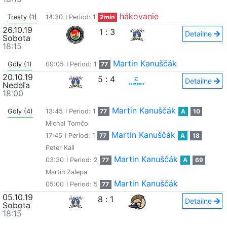
hákovanie
Tresty (1)
14:30
I Period: 1
2min
26.10.19
1
:
3
Detailne
Sobota
18:15
Martin Kanuščák
Góly (1)
09:05
I Period: 1
77
20.10.19
5
:
4
Detailne
Nedeľa
18:00
Martin Kanuščák
Góly (4)
13:45
I Period: 1
77
A
10
Michal Tomčo
Martin Kanuščák
17:45
I Period: 1
77
A
18
Peter Kall
Martin Kanuščák
03:30
I Period: 2
77
A
69
Martin Zalepa
Martin Kanuščák
05:00
I Period: 5
77
05.10.19
8
:
1
Detailne
Sobota
18:15