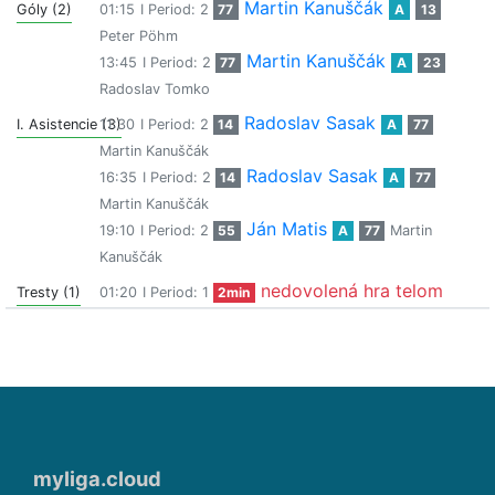
Martin Kanuščák
Góly (2)
01:15
I Period: 2
77
A
13
Peter Pöhm
Martin Kanuščák
13:45
I Period: 2
77
A
23
Radoslav Tomko
Radoslav Sasak
I. Asistencie (3)
11:30
I Period: 2
14
A
77
Martin Kanuščák
Radoslav Sasak
16:35
I Period: 2
14
A
77
Martin Kanuščák
Ján Matis
19:10
I Period: 2
55
A
77
Martin
Kanuščák
nedovolená hra telom
Tresty (1)
01:20
I Period: 1
2min
myliga.cloud