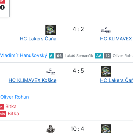
in
4
2
:
HC Lakers Čaňa
HC KLIMAVEX 
Vladimír Hanušovský
A
96
Lukáš Semančík
AA
12
Oliver Roh
4
5
:
HC KLIMAVEX Košice
HC Lakers Ča
Oliver Rohun
Bitka
in
Bitka
min
10
4
: