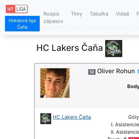
Rozpis
Tímy
Tabuľka
Videá
Hokejová liga
zápasov
Čaňa
HC Lakers Čaňa
Oliver Rohun
12
Body
HC Lakers Čaňa
Gól
I. Asistenci
II. Asistenc