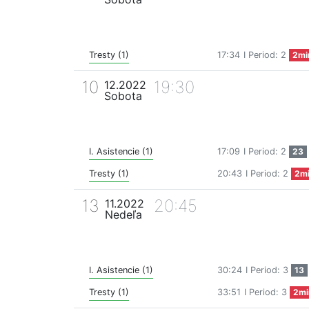
Tresty (1)
17:34
I Period: 2
2mi
10
19:30
12.2022
Sobota
I. Asistencie (1)
17:09
I Period: 2
23
Tresty (1)
20:43
I Period: 2
2m
13
20:45
11.2022
Nedeľa
I. Asistencie (1)
30:24
I Period: 3
13
Tresty (1)
33:51
I Period: 3
2mi