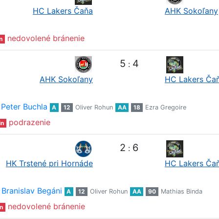
HC Lakers Čaňa
AHK Sokoľany
nedovolené bránenie
n
5
4
:
AHK Sokoľany
HC Lakers Ča
Peter Buchla
A
12
Oliver Rohun
AA
18
Ezra Gregoire
podrazenie
in
2
6
:
HK Trstené pri Hornáde
HC Lakers Ča
Branislav Begáni
A
12
Oliver Rohun
AA
90
Mathias Binda
nedovolené bránenie
n