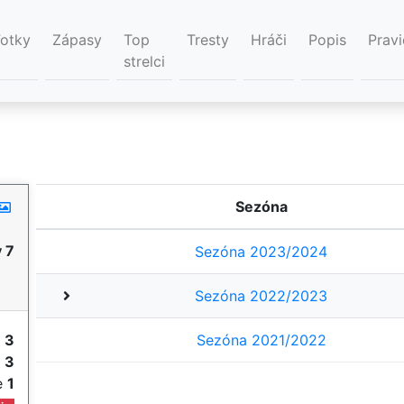
Fotky
Zápasy
Top
Tresty
Hráči
Popis
Pravi
strelci
Sezóna
 7
Sezóna 2023/2024
Sezóna 2022/2023
y
3
Sezóna 2021/2022
e
3
ie
1