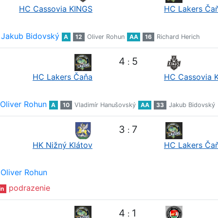
HC Cassovia KINGS
HC Lakers Ča
Jakub Bidovský
A
12
Oliver Rohun
AA
16
Richard Herich
4
5
:
HC Lakers Čaňa
HC Cassovia 
Oliver Rohun
A
10
Vladimír Hanušovský
AA
33
Jakub Bidovský
3
7
:
HK Nižný Klátov
HC Lakers Ča
Oliver Rohun
podrazenie
in
4
1
: