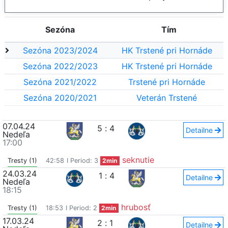
Sezóna
Tím
Sezóna 2023/2024
HK Trstené pri Hornáde
Sezóna 2022/2023
HK Trstené pri Hornáde
Sezóna 2021/2022
Trstené pri Hornáde
Sezóna 2020/2021
Veterán Trstené
07.04.24
5
:
4
Detailne
Nedeľa
17:00
seknutie
Tresty (1)
42:58
I Period: 3
2min
24.03.24
1
:
4
Detailne
Nedeľa
18:15
hrubosť
Tresty (1)
18:53
I Period: 2
2min
17.03.24
2
:
1
Detailne