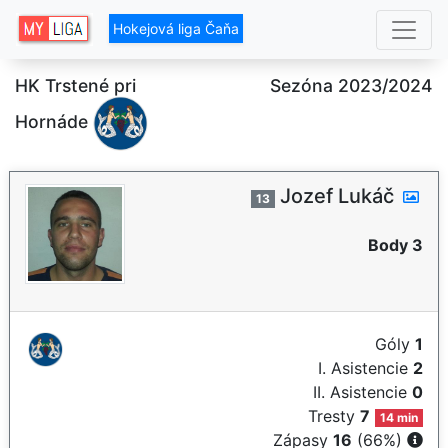
Hokejová liga Čaňa
HK Trstené pri
Sezóna 2023/2024
Hornáde
Jozef Lukáč
13
Body 3
Góly
1
I. Asistencie
2
II. Asistencie
0
Tresty
7
14 min
Zápasy
16
(66%)