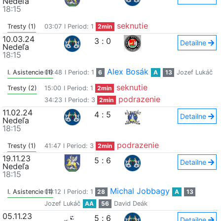
Nedeľa
18:15
seknutie
Tresty (1)
03:07
I Period: 1
2min
10.03.24
3
:
0
Detailne
Nedeľa
18:15
Alex Bosák
I. Asistencie (1)
06:48
I Period: 1
6
A
13
Jozef Lukáč
seknutie
Tresty (2)
15:00
I Period: 1
2min
podrazenie
34:23
I Period: 3
2min
11.02.24
4
:
5
Detailne
Nedeľa
18:15
podrazenie
Tresty (1)
41:47
I Period: 3
2min
19.11.23
5
:
6
Detailne
Nedeľa
18:15
Michal Jobbagy
I. Asistencie (1)
04:12
I Period: 1
28
A
13
Jozef Lukáč
AA
56
David Deák
05.11.23
5
:
6
Detailne