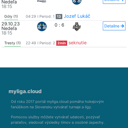
Nedeľa
18:15
Jozef Lukáč
Góly (1)
04:29
I Period: 1
13
29.10.23
0
:
6
Detailne
Nedeľa
18:15
seknutie
Tresty (1)
22:49
I Period: 2
2min
myliga.cloud
Od roku 2017 portál myliga.cloud pomáha hokejovým
fanúšikom na Slovensku vytvárať turnaje a ligy.
Pomocou služby môžete vytvárať udalosti, pozývať
priateľov, sledovať výsledky tímov a osobné úspechy.