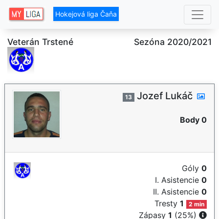
Hokejová liga Čaňa
Veterán Trstené
Sezóna 2020/2021
Jozef Lukáč
13
Body 0
Góly
0
I. Asistencie
0
II. Asistencie
0
Tresty
1
2 min
Zápasy
1
(25%)