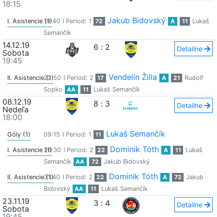
18:15
Jakub Bidovský
I. Asistencie (1)
10:40
I Period: 1
72
A
11
Lukaš
Semančík
14.12.19
6
:
2
Detailne
Sobota
19:45
Vendelín Žilla
II. Asistencie (1)
22:50
I Period: 2
17
A
21
Rudolf
Sopko
AA
11
Lukaš Semančík
08.12.19
8
:
3
Detailne
Nedeľa
18:00
Lukaš Semančík
Góly (1)
09:15
I Period: 1
11
Dominik Tóth
I. Asistencie (1)
30:30
I Period: 2
22
A
11
Lukaš
Semančík
AA
72
Jakub Bidovský
Dominik Tóth
II. Asistencie (1)
31:40
I Period: 2
22
A
72
Jakub
Bidovský
AA
11
Lukaš Semančík
23.11.19
3
:
4
Detailne
Sobota
19:45