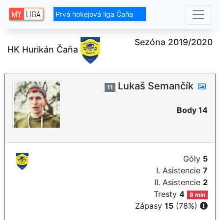
Prvá hokejová liga Čaňa
Sezóna 2019/2020
HK Hurikán Čaňa
Lukaš Semančík
11
Body 14
Góly
5
I. Asistencie
7
II. Asistencie
2
Tresty
4
8 min
Zápasy
15
(78%)