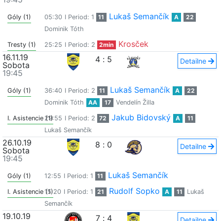
Lukaš Semančík
Góly (1)
05:30
I Period: 1
11
A
22
Dominik Tóth
Krosček
Tresty (1)
25:25
I Period: 2
2min
16.11.19
4
:
5
Detailne
Sobota
19:45
Lukaš Semančík
Góly (1)
36:40
I Period: 2
11
A
22
Dominik Tóth
AA
17
Vendelín Žilla
Jakub Bidovský
I. Asistencie (1)
29:55
I Period: 2
72
A
11
Lukaš Semančík
26.10.19
8
:
0
Detailne
Sobota
19:45
Lukaš Semančík
Góly (1)
12:55
I Period: 1
11
Rudolf Sopko
I. Asistencie (1)
15:20
I Period: 1
21
A
11
Lukaš
Semančík
19.10.19
7
:
4
Detailne