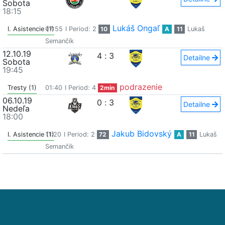
Sobota
18:15
Lukáš Ongaľ
I. Asistencie (1)
07:55
I Period: 2
10
A
11
Lukaš
Semančík
12.10.19
4
:
3
Detailne
Sobota
19:45
podrazenie
Tresty (1)
01:40
I Period: 4
2min
06.10.19
0
:
3
Detailne
Nedeľa
18:00
Jakub Bidovský
I. Asistencie (1)
11:20
I Period: 2
72
A
11
Lukaš
Semančík