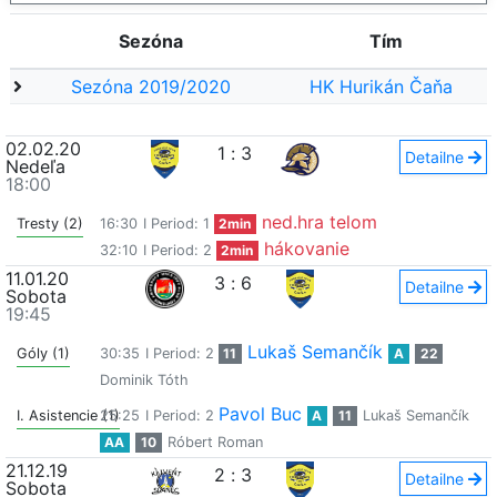
Sezóna
Tím
Sezóna 2019/2020
HK Hurikán Čaňa
02.02.20
1
:
3
Detailne
Nedeľa
18:00
ned.hra telom
Tresty (2)
16:30
I Period: 1
2min
hákovanie
32:10
I Period: 2
2min
11.01.20
3
:
6
Detailne
Sobota
19:45
Lukaš Semančík
Góly (1)
30:35
I Period: 2
11
A
22
Dominik Tóth
Pavol Buc
I. Asistencie (1)
25:25
I Period: 2
A
11
Lukaš Semančík
AA
10
Róbert Roman
21.12.19
2
:
3
Detailne
Sobota