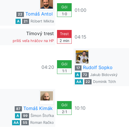
Gól
01:00
Tomáš Antol
1:0
22
A
21
Róbert Mikita
Tímový trest
Trest
04:15
príliš veľa hráčov na HP
2 min
Gól
04:20
Rudolf Sopko
17
1:1
A
72
Jakub Bidovský
AA
22
Dominik Tóth
Gól
10:10
Tomáš Kimák
87
2:1
A
99
Šimon Štofka
AA
55
Roman Račko