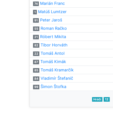
Marián Franc
74
Matúš Lumtzer
1
Peter Jaroš
91
Roman Račko
55
Róbert Mikita
21
Tibor Horváth
82
Tomáš Antol
22
Tomáš Kimák
87
Tomáš Kramarčík
85
Vladimír Štefanič
84
Šimon Štofka
99
Hráči
12