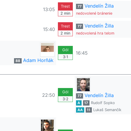
Vendelín Žilla
Trest
77
13:05
2 min
nedovolené bránenie
Vendelín Žilla
Trest
77
15:40
2 min
nedovolená hra telom
Gól
16:45
3:1
Adam Horňák
88
Gól
22:50
Vendelín Žilla
77
3:2
A
17
Rudolf Sopko
AA
11
Lukaš Semančík