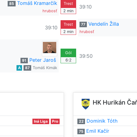
Tomáš Kramarčík
85
Trest
39:10
hrubosť
2 min
Vendelín Žilla
Trest
77
39:10
2 min
hrubosť
Gól
39:50
Peter Jaroš
6:2
91
A
87
Tomáš Kimák
HK Hurikán Ča
Dominik Tóth
Iná Liga
Pro
22
Emil Kačír
75