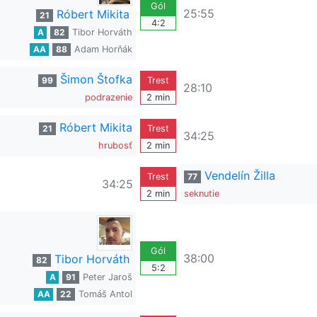
Gól
25:55
Róbert Mikita
21
4:2
A
82
Tibor Horváth
AA
88
Adam Horňák
Šimon Štofka
99
Trest
28:10
podrazenie
2 min
Róbert Mikita
21
Trest
34:25
hrubosť
2 min
Vendelín Žilla
Trest
77
34:25
2 min
seknutie
Gól
38:00
Tibor Horváth
82
5:2
A
91
Peter Jaroš
AA
22
Tomáš Antol