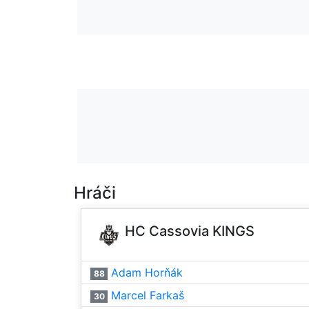
Hráči
HC Cassovia KINGS
Adam Horňák
88
Marcel Farkaš
30