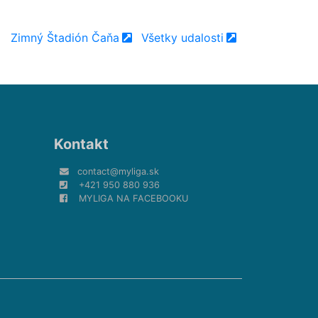
Zimný Štadión Čaňa
Všetky udalosti
Kontakt
contact@myliga.sk
+421 950 880 936
MYLIGA NA FACEBOOKU