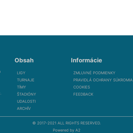
Obsah
Informácie
m
LIGY
ZMLUVNÉ PODMIENKY
TURNAJE
PRAVIDLÁ OCHRANY SÚKROMIA
TÍMY
COOKIES
.
ŠTADIÓNY
FEEDBACK
UDALOSTI
ARCHÍV
© 2017-2021 ALL RIGHTS RESERVED.
Powered by
A2