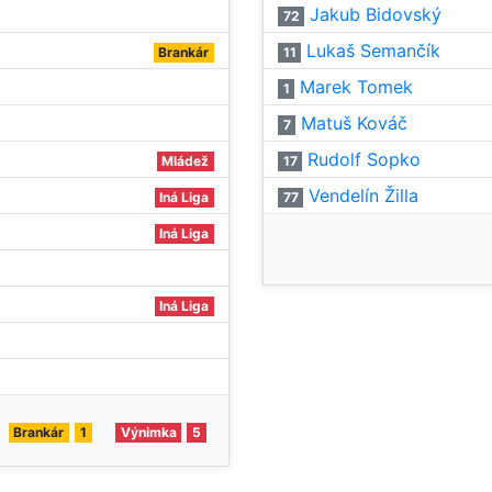
Jakub Bidovský
72
Lukaš Semančík
Brankár
11
Marek Tomek
1
Matuš Kováč
7
Rudolf Sopko
Mládež
17
Vendelín Žilla
Iná Liga
77
Iná Liga
Iná Liga
Brankár
1
Výnimka
5