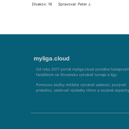
Divakov: 16
Spravoval: Peter J.
myliga.cloud
Od roku 2017 portál myliga.cloud pomáha hokejový
fanúšikom na Slovensku vytvárať turnaje a ligy.
Pomocou služby môžete vytvárať udalosti, pozývať
priateľov, sledovať výsledky tímov a osobné úspechy