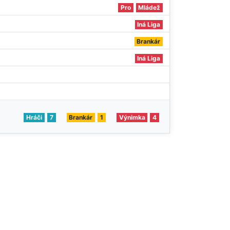
Pro
Mládež
Iná Liga
Brankár
Iná Liga
Hráči
7
Brankár
1
Výnimka
4