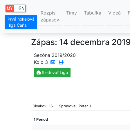
Rozpis
Tímy
Tabuľka
Videá
Prvá hokejová
zápasov
liga Čaňa
Zápas: 14 decembra 2019
Sezóna 2019/2020
Kolo
3
Sledovať
Ligu
Divakov: 16
Spravoval: Peter J.
1 Period