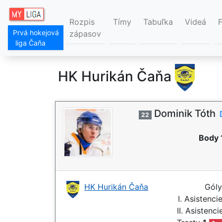
Rozpis
Tímy
Tabuľka
Videá
Prvá hokejová
zápasov
liga Čaňa
HK Hurikán Čaňa
Dominik Tóth
22
Body 
HK Hurikán Čaňa
Gól
I. Asistenci
II. Asistenc