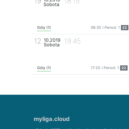
19
18:15
Sobota
Góly (1)
08:30
I Period: 1
22
12
19:45
10.2019
Sobota
Góly (1)
17:20
I Period: 1
22
myliga.cloud