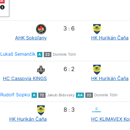
in
3
6
:
AHK Sokoľany
HK Hurikán Čaňa
Lukaš Semančík
A
22
Dominik Tóth
6
2
:
HC Cassovia KINGS
HK Hurikán Čaňa
Rudolf Sopko
A
72
Jakub Bidovský
AA
22
Dominik Tóth
8
3
:
HK Hurikán Čaňa
HC KLIMAVEX Ko