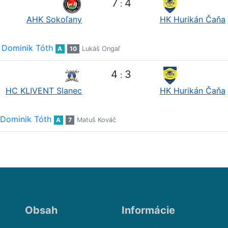
7
4
:
AHK Sokoľany
HK Hurikán Čaňa
Dominik Tóth
A
10
Lukáš Ongaľ
4
3
:
HC KLIVENT Slanec
HK Hurikán Čaňa
Dominik Tóth
A
7
Matuš Kováč
Obsah
Informácie