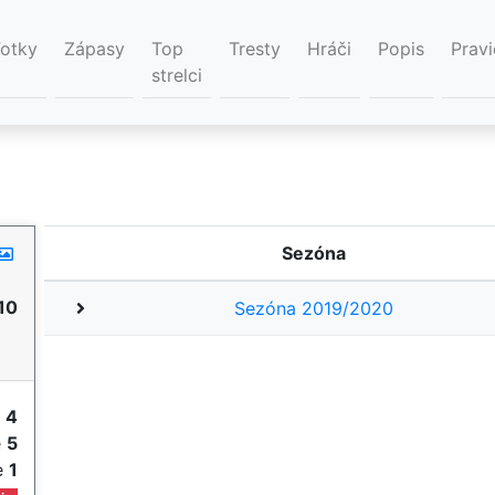
Fotky
Zápasy
Top
Tresty
Hráči
Popis
Pravi
strelci
Sezóna
10
Sezóna 2019/2020
y
4
e
5
ie
1