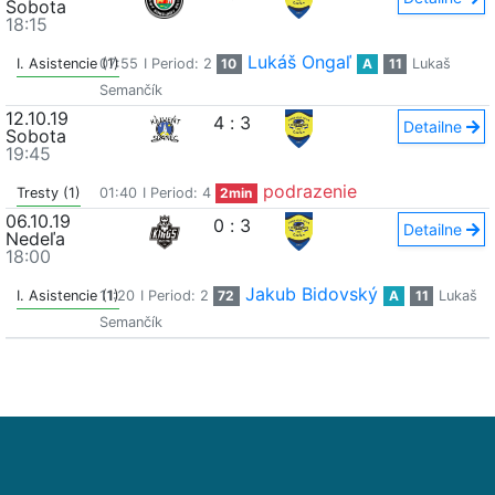
Sobota
18:15
Lukáš Ongaľ
I. Asistencie (1)
07:55
I Period: 2
10
A
11
Lukaš
Semančík
12.10.19
4
:
3
Detailne
Sobota
19:45
podrazenie
Tresty (1)
01:40
I Period: 4
2min
06.10.19
0
:
3
Detailne
Nedeľa
18:00
Jakub Bidovský
I. Asistencie (1)
11:20
I Period: 2
72
A
11
Lukaš
Semančík