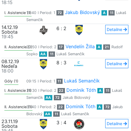
18:15
Jakub Bidovský
I. Asistencie (1)
10:40
I Period: 1
72
A
11
Lukaš
Semančík
14.12.19
6
:
2
Detailne
Sobota
19:45
Vendelín Žilla
II. Asistencie (1)
22:50
I Period: 2
17
A
21
Rudolf
Sopko
AA
11
Lukaš Semančík
08.12.19
8
:
3
Detailne
Nedeľa
18:00
Lukaš Semančík
Góly (1)
09:15
I Period: 1
11
Dominik Tóth
I. Asistencie (1)
30:30
I Period: 2
22
A
11
Lukaš
Semančík
AA
72
Jakub Bidovský
Dominik Tóth
II. Asistencie (1)
31:40
I Period: 2
22
A
72
Jakub
Bidovský
AA
11
Lukaš Semančík
23.11.19
3
:
4
Detailne
Sobota
19:45