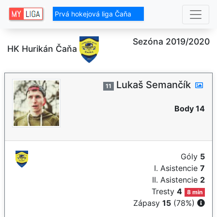
Prvá hokejová liga Čaňa
Sezóna 2019/2020
HK Hurikán Čaňa
Lukaš Semančík
11
Body 14
Góly
5
I. Asistencie
7
II. Asistencie
2
Tresty
4
8 min
Zápasy
15
(78%)