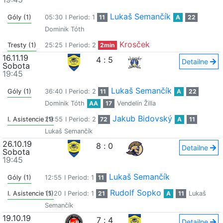
Lukaš Semančík
Góly (1)
05:30
I Period: 1
11
A
22
Dominik Tóth
Krosček
Tresty (1)
25:25
I Period: 2
2min
16.11.19
4
:
5
Detailne
Sobota
19:45
Lukaš Semančík
Góly (1)
36:40
I Period: 2
11
A
22
Dominik Tóth
AA
17
Vendelín Žilla
Jakub Bidovský
I. Asistencie (1)
29:55
I Period: 2
72
A
11
Lukaš Semančík
26.10.19
8
:
0
Detailne
Sobota
19:45
Lukaš Semančík
Góly (1)
12:55
I Period: 1
11
Rudolf Sopko
I. Asistencie (1)
15:20
I Period: 1
21
A
11
Lukaš
Semančík
19.10.19
7
:
4
Detailne