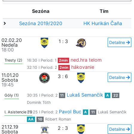
Sezóna
Tím
Sezóna 2019/2020
HK Hurikán Čaňa
02.02.20
1
:
3
Detailne
Nedeľa
18:00
ned.hra telom
Tresty (2)
16:30
I Period: 1
2min
hákovanie
32:10
I Period: 2
2min
11.01.20
3
:
6
Detailne
Sobota
19:45
Lukaš Semančík
Góly (1)
30:35
I Period: 2
11
A
22
Dominik Tóth
Pavol Buc
I. Asistencie (1)
25:25
I Period: 2
A
11
Lukaš Semančík
AA
10
Róbert Roman
21.12.19
2
:
3
Detailne
Sobota