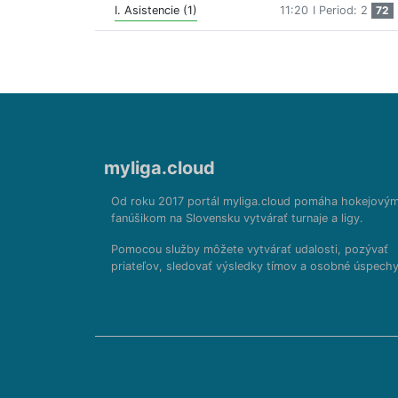
I. Asistencie (1)
11:20
I Period: 2
72
myliga.cloud
Od roku 2017 portál myliga.cloud pomáha hokejový
fanúšikom na Slovensku vytvárať turnaje a ligy.
Pomocou služby môžete vytvárať udalosti, pozývať
priateľov, sledovať výsledky tímov a osobné úspechy