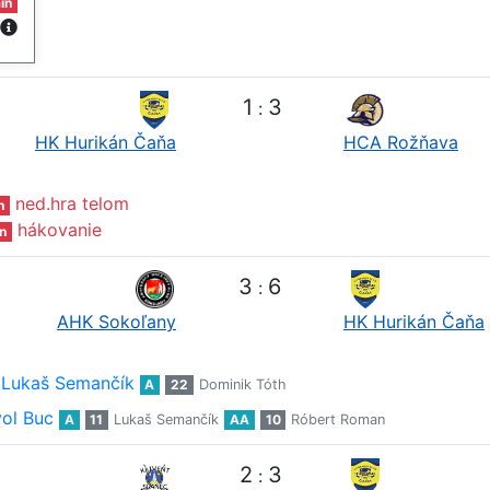
in
1
3
:
HK Hurikán Čaňa
HCA Rožňava
ned.hra telom
n
hákovanie
n
3
6
:
AHK Sokoľany
HK Hurikán Čaňa
Lukaš Semančík
A
22
Dominik Tóth
ol Buc
A
11
Lukaš Semančík
AA
10
Róbert Roman
2
3
: