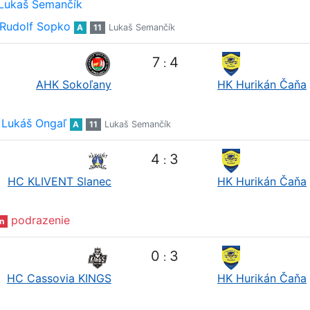
Lukaš Semančík
Rudolf Sopko
A
11
Lukaš Semančík
7
4
:
AHK Sokoľany
HK Hurikán Čaňa
Lukáš Ongaľ
A
11
Lukaš Semančík
4
3
:
HC KLIVENT Slanec
HK Hurikán Čaňa
podrazenie
n
0
3
:
HC Cassovia KINGS
HK Hurikán Čaňa