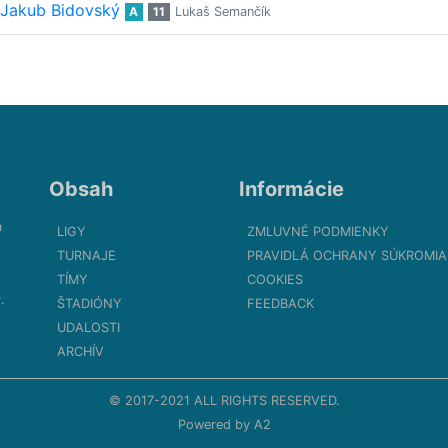
Jakub Bidovský
A
11
Lukaš Semančík
Obsah
Informácie
m
LIGY
ZMLUVNÉ PODMIENKY
TURNAJE
PRAVIDLÁ OCHRANY SÚKROMIA
TÍMY
COOKIES
.
ŠTADIÓNY
FEEDBACK
UDALOSTI
ARCHÍV
© 2017-2021 ALL RIGHTS RESERVED.
Powered by
A2