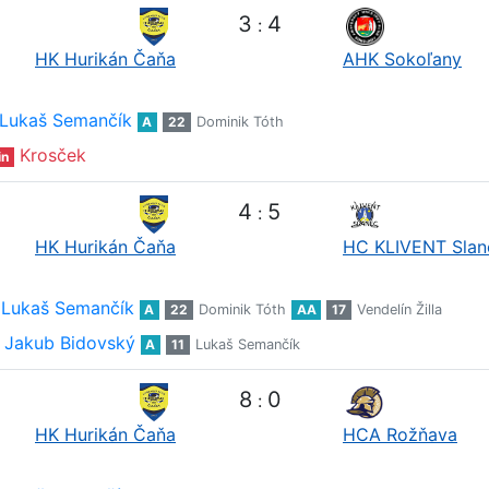
3
4
:
HK Hurikán Čaňa
AHK Sokoľany
Lukaš Semančík
A
22
Dominik Tóth
Krosček
in
4
5
:
HK Hurikán Čaňa
HC KLIVENT Slan
Lukaš Semančík
A
22
Dominik Tóth
AA
17
Vendelín Žilla
Jakub Bidovský
A
11
Lukaš Semančík
8
0
:
HK Hurikán Čaňa
HCA Rožňava