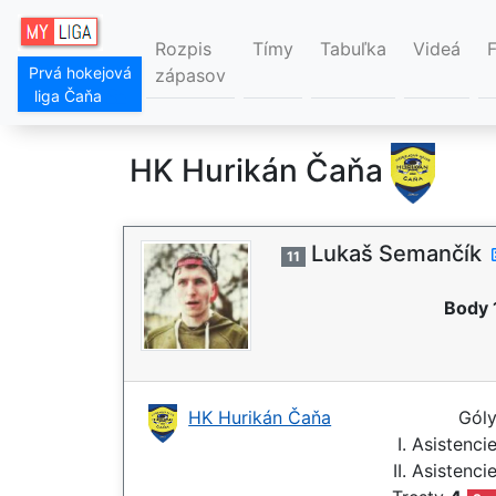
Rozpis
Tímy
Tabuľka
Videá
Prvá hokejová
zápasov
liga Čaňa
HK Hurikán Čaňa
Lukaš Semančík
11
Body 
HK Hurikán Čaňa
Gól
I. Asistenci
II. Asistenci