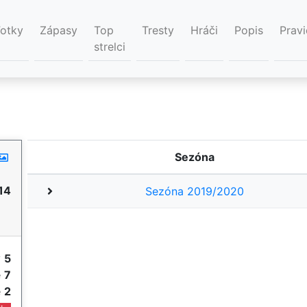
Fotky
Zápasy
Top
Tresty
Hráči
Popis
Pravi
strelci
Sezóna
14
Sezóna 2019/2020
y
5
e
7
e
2