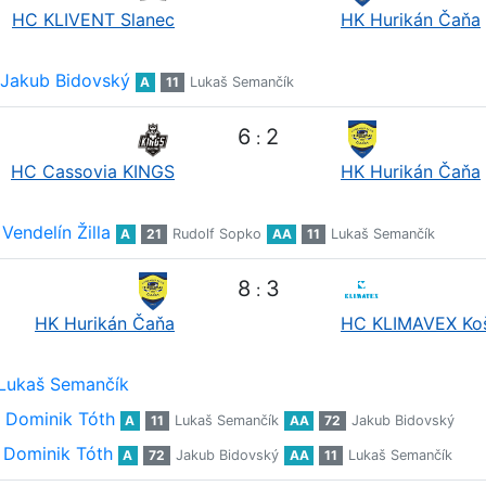
HC KLIVENT Slanec
HK Hurikán Čaňa
Jakub Bidovský
A
11
Lukaš Semančík
6
2
:
HC Cassovia KINGS
HK Hurikán Čaňa
Vendelín Žilla
A
21
Rudolf Sopko
AA
11
Lukaš Semančík
8
3
:
HK Hurikán Čaňa
HC KLIMAVEX Ko
Lukaš Semančík
Dominik Tóth
A
11
Lukaš Semančík
AA
72
Jakub Bidovský
Dominik Tóth
A
72
Jakub Bidovský
AA
11
Lukaš Semančík