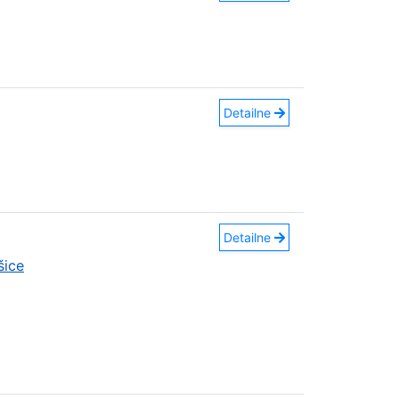
Detailne
Detailne
šice