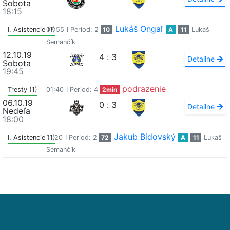
Sobota
18:15
Lukáš Ongaľ
I. Asistencie (1)
07:55
I Period: 2
10
A
11
Lukaš
Semančík
12.10.19
4
:
3
Detailne
Sobota
19:45
podrazenie
Tresty (1)
01:40
I Period: 4
2min
06.10.19
0
:
3
Detailne
Nedeľa
18:00
Jakub Bidovský
I. Asistencie (1)
11:20
I Period: 2
72
A
11
Lukaš
Semančík