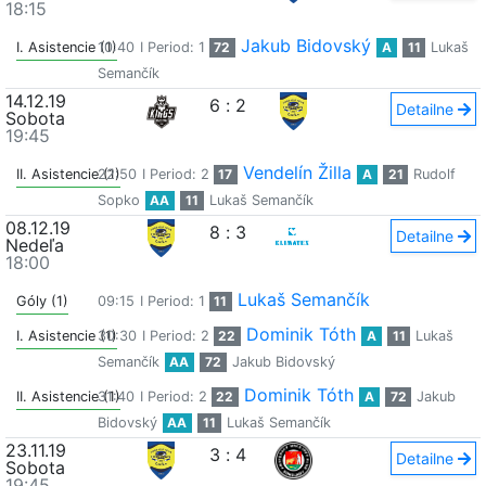
18:15
Jakub Bidovský
I. Asistencie (1)
10:40
I Period: 1
72
A
11
Lukaš
Semančík
14.12.19
6
:
2
Detailne
Sobota
19:45
Vendelín Žilla
II. Asistencie (1)
22:50
I Period: 2
17
A
21
Rudolf
Sopko
AA
11
Lukaš Semančík
08.12.19
8
:
3
Detailne
Nedeľa
18:00
Lukaš Semančík
Góly (1)
09:15
I Period: 1
11
Dominik Tóth
I. Asistencie (1)
30:30
I Period: 2
22
A
11
Lukaš
Semančík
AA
72
Jakub Bidovský
Dominik Tóth
II. Asistencie (1)
31:40
I Period: 2
22
A
72
Jakub
Bidovský
AA
11
Lukaš Semančík
23.11.19
3
:
4
Detailne
Sobota
19:45