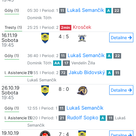
Lukaš Semančík
Góly (1)
05:30
I Period: 1
11
A
22
Dominik Tóth
Krosček
Tresty (1)
25:25
I Period: 2
2min
16.11.19
4
:
5
Detailne
Sobota
19:45
Lukaš Semančík
Góly (1)
36:40
I Period: 2
11
A
22
Dominik Tóth
AA
17
Vendelín Žilla
Jakub Bidovský
I. Asistencie (1)
29:55
I Period: 2
72
A
11
Lukaš Semančík
26.10.19
8
:
0
Detailne
Sobota
19:45
Lukaš Semančík
Góly (1)
12:55
I Period: 1
11
Rudolf Sopko
I. Asistencie (1)
15:20
I Period: 1
21
A
11
Lukaš
Semančík
19.10.19
7
:
4
Detailne