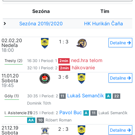
Sezóna
Tím
Sezóna 2019/2020
HK Hurikán Čaňa
02.02.20
1
:
3
Detailne
Nedeľa
18:00
ned.hra telom
Tresty (2)
16:30
I Period: 1
2min
hákovanie
32:10
I Period: 2
2min
11.01.20
3
:
6
Detailne
Sobota
19:45
Lukaš Semančík
Góly (1)
30:35
I Period: 2
11
A
22
Dominik Tóth
Pavol Buc
I. Asistencie (1)
25:25
I Period: 2
A
11
Lukaš Semančík
AA
10
Róbert Roman
21.12.19
2
:
3
Detailne
Sobota