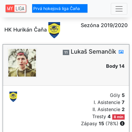
Prvá hokejová liga Čaňa
Sezóna 2019/2020
HK Hurikán Čaňa
Lukaš Semančík
11
Body 14
Góly
5
I. Asistencie
7
II. Asistencie
2
Tresty
4
8 min
Zápasy
15
(78%)