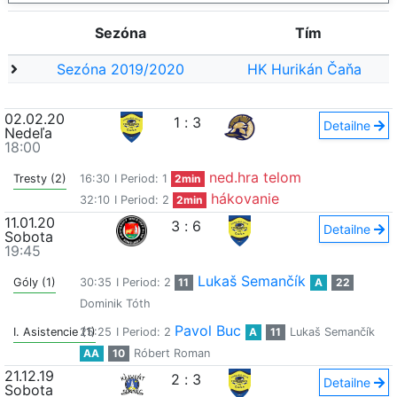
Sezóna
Tím
Sezóna 2019/2020
HK Hurikán Čaňa
02.02.20
1
:
3
Detailne
Nedeľa
18:00
ned.hra telom
Tresty (2)
16:30
I Period: 1
2min
hákovanie
32:10
I Period: 2
2min
11.01.20
3
:
6
Detailne
Sobota
19:45
Lukaš Semančík
Góly (1)
30:35
I Period: 2
11
A
22
Dominik Tóth
Pavol Buc
I. Asistencie (1)
25:25
I Period: 2
A
11
Lukaš Semančík
AA
10
Róbert Roman
21.12.19
2
:
3
Detailne
Sobota