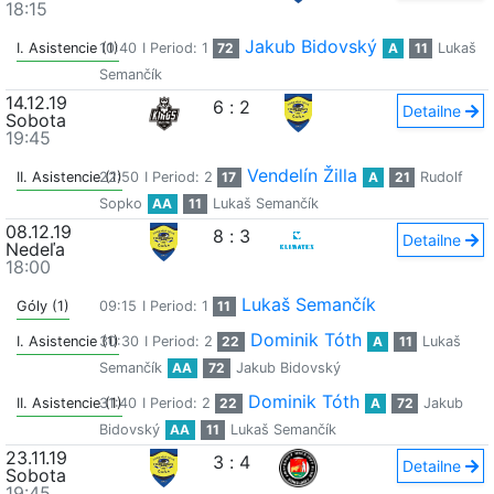
18:15
Jakub Bidovský
I. Asistencie (1)
10:40
I Period: 1
72
A
11
Lukaš
Semančík
14.12.19
6
:
2
Detailne
Sobota
19:45
Vendelín Žilla
II. Asistencie (1)
22:50
I Period: 2
17
A
21
Rudolf
Sopko
AA
11
Lukaš Semančík
08.12.19
8
:
3
Detailne
Nedeľa
18:00
Lukaš Semančík
Góly (1)
09:15
I Period: 1
11
Dominik Tóth
I. Asistencie (1)
30:30
I Period: 2
22
A
11
Lukaš
Semančík
AA
72
Jakub Bidovský
Dominik Tóth
II. Asistencie (1)
31:40
I Period: 2
22
A
72
Jakub
Bidovský
AA
11
Lukaš Semančík
23.11.19
3
:
4
Detailne
Sobota
19:45