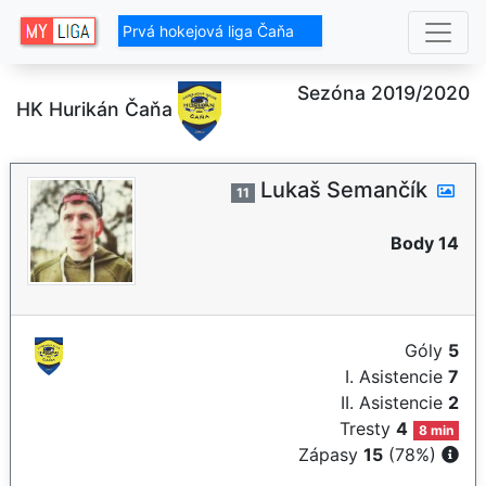
Prvá hokejová liga Čaňa
Sezóna 2019/2020
HK Hurikán Čaňa
Lukaš Semančík
11
Body 14
Góly
5
I. Asistencie
7
II. Asistencie
2
Tresty
4
8 min
Zápasy
15
(78%)