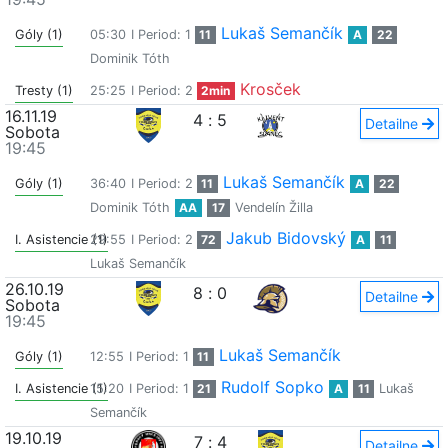
Lukaš Semančík
Góly (1)
05:30
I Period: 1
11
A
22
Dominik Tóth
Krosček
Tresty (1)
25:25
I Period: 2
2min
16.11.19
4
:
5
Detailne
Sobota
19:45
Lukaš Semančík
Góly (1)
36:40
I Period: 2
11
A
22
Dominik Tóth
AA
17
Vendelín Žilla
Jakub Bidovský
I. Asistencie (1)
29:55
I Period: 2
72
A
11
Lukaš Semančík
26.10.19
8
:
0
Detailne
Sobota
19:45
Lukaš Semančík
Góly (1)
12:55
I Period: 1
11
Rudolf Sopko
I. Asistencie (1)
15:20
I Period: 1
21
A
11
Lukaš
Semančík
19.10.19
7
:
4
Detailne