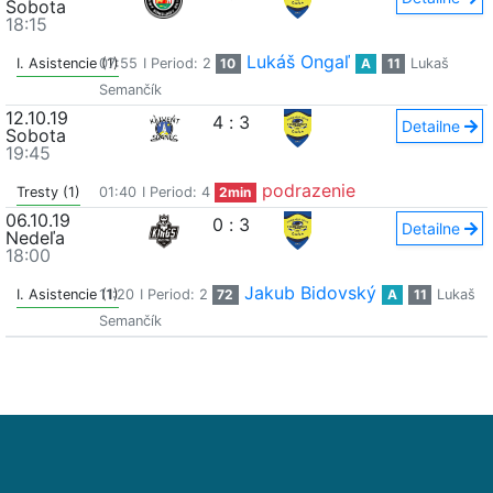
Sobota
18:15
Lukáš Ongaľ
I. Asistencie (1)
07:55
I Period: 2
10
A
11
Lukaš
Semančík
12.10.19
4
:
3
Detailne
Sobota
19:45
podrazenie
Tresty (1)
01:40
I Period: 4
2min
06.10.19
0
:
3
Detailne
Nedeľa
18:00
Jakub Bidovský
I. Asistencie (1)
11:20
I Period: 2
72
A
11
Lukaš
Semančík