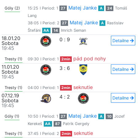
Matej Janke
Góly (2)
15:25
I Period: 1
27
A
24
Tomáš
Lang
Matej Janke
38:05
I Period: 2
27
A
Rastislav
Štefáni
AA
14
Imrich Seman
18.01.20
0
:
9
Detailne
Sobota
19:45
pád pod nohy
Tresty (1)
09:30
I Period: 1
2min
11.01.20
3
:
6
Detailne
Sobota
19:45
seknutie
Tresty (1)
04:00
I Period: 1
2min
07.12.19
4
:
2
Detailne
Sobota
19:45
Matej Janke
Góly (1)
10:50
I Period: 1
27
A
10
Jozef
Kerekeš
AA
87
Patrik Gergely
seknutie
Tresty (1)
37:45
I Period: 2
2min