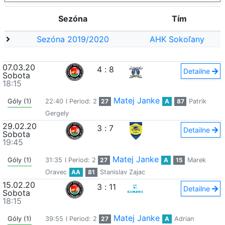
Sezóna
Tím
Sezóna 2019/2020
AHK Sokoľany
07.03.20
4
:
8
Detailne
Sobota
18:15
Matej Janke
Góly (1)
22:40
I Period: 2
27
A
87
Patrik
Gergely
29.02.20
3
:
7
Detailne
Sobota
19:45
Matej Janke
Góly (1)
31:35
I Period: 2
27
A
15
Marek
Oravec
AA
81
Stanislav Zajac
15.02.20
3
:
11
Detailne
Sobota
18:15
Matej Janke
Góly (1)
39:55
I Period: 2
27
A
Adrian