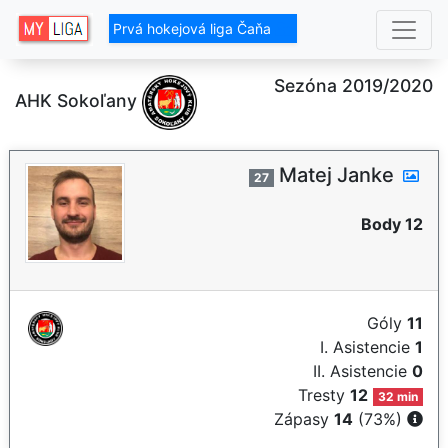
Prvá hokejová liga Čaňa
Sezóna 2019/2020
AHK Sokoľany
Matej Janke
27
Body 12
Góly
11
I. Asistencie
1
II. Asistencie
0
Tresty
12
32 min
Zápasy
14
(73%)