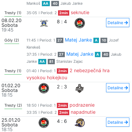
Mankoš
AA
40
Jakub Janke
seknutie
Tresty (1)
35:05
I Period: 2
2min
08.02.20
8
:
4
Detailne
Sobota
19:45
Matej Janke
Góly (2)
11:45
I Period: 1
27
A
10
Jozef
Kerekeš
Matej Janke
37:35
I Period: 2
27
A
40
Jakub
Janke
AA
81
Stanislav Zajac
2 nebezpečná hra
Tresty (1)
01:40
I Period: 1
2min
vysokou hokejkou
01.02.20
2
:
3
Detailne
Sobota
18:15
podrazenie
Tresty (2)
18:50
I Period: 1
2min
napadnutie
33:35
I Period: 2
2min
25.01.20
4
:
6
Detailne
Sobota
18:15