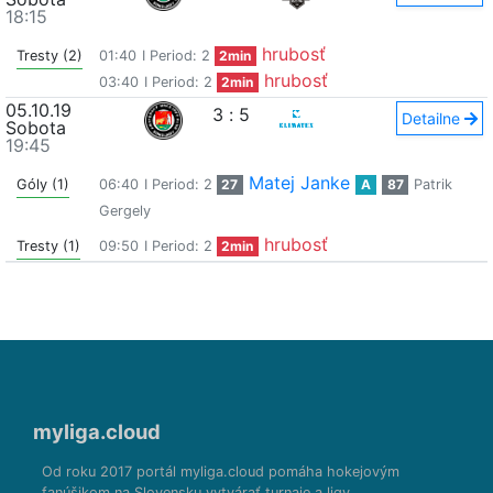
18:15
hrubosť
Tresty (2)
01:40
I Period: 2
2min
hrubosť
03:40
I Period: 2
2min
05.10.19
3
:
5
Detailne
Sobota
19:45
Matej Janke
Góly (1)
06:40
I Period: 2
27
A
87
Patrik
Gergely
hrubosť
Tresty (1)
09:50
I Period: 2
2min
myliga.cloud
Od roku 2017 portál myliga.cloud pomáha hokejovým
fanúšikom na Slovensku vytvárať turnaje a ligy.