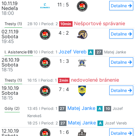
10.11.19
11
:
5
Detailne
Nedeľa
18:00
Nešportové správanie
Tresty (1)
28:10
I Period: 2
10min
02.11.19
4
:
2
Detailne
Sobota
19:45
Jozef Vereb
I. Asistencie (1)
08:10
I Period: 1
A
27
Matej Janke
26.10.19
1
:
3
Detailne
Sobota
18:15
nedovolené bránenie
Tresty (1)
16:15
I Period: 1
2min
19.10.19
7
:
4
Detailne
Sobota
18:15
Matej Janke
Góly (2)
13:45
I Period: 1
27
A
10
Jozef
Kerekeš
Matej Janke
18:25
I Period: 2
27
A
Jozef Vereb
12.10.19
1
:
6
Detailne
Sobota