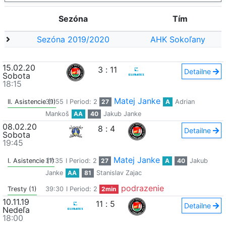
Sezóna
Tím
Sezóna 2019/2020
AHK Sokoľany
15.02.20
3
:
11
Detailne
Sobota
18:15
Matej Janke
II. Asistencie (1)
39:55
I Period: 2
27
A
Adrian
Mankoš
AA
40
Jakub Janke
08.02.20
8
:
4
Detailne
Sobota
19:45
Matej Janke
I. Asistencie (1)
37:35
I Period: 2
27
A
40
Jakub
Janke
AA
81
Stanislav Zajac
podrazenie
Tresty (1)
39:30
I Period: 2
2min
10.11.19
11
:
5
Detailne
Nedeľa
18:00