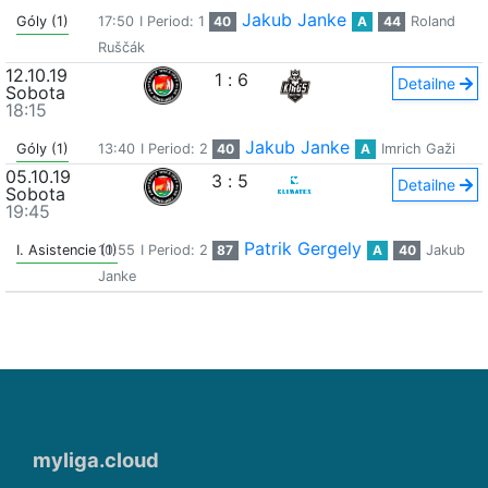
Jakub Janke
Góly (1)
17:50
I Period: 1
40
A
44
Roland
Ruščák
12.10.19
1
:
6
Detailne
Sobota
18:15
Jakub Janke
Góly (1)
13:40
I Period: 2
40
A
Imrich Gaži
05.10.19
3
:
5
Detailne
Sobota
19:45
Patrik Gergely
I. Asistencie (1)
10:55
I Period: 2
87
A
40
Jakub
Janke
myliga.cloud