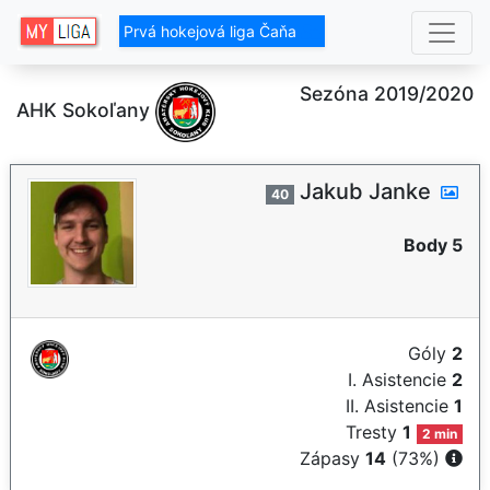
Prvá hokejová liga Čaňa
Sezóna 2019/2020
AHK Sokoľany
Jakub Janke
40
Body 5
Góly
2
I. Asistencie
2
II. Asistencie
1
Tresty
1
2 min
Zápasy
14
(73%)