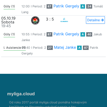
Patrik Gergely
Góly (1)
12:00
I Period: 2
87
A
24
Tomáš
Lang
05.10.19
3
:
5
Detailne
Sobota
19:45
Patrik Gergely
Góly (1)
10:55
I Period: 2
87
A
40
Jakub
Janke
Matej Janke
I. Asistencie (1)
06:40
I Period: 2
27
A
87
Patrik
Gergely
myliga.cloud
Od roku 2017 portál myliga.cloud pomáha hokejovým
fanúšikom na Slovensku vytvárať turnaje a ligy.