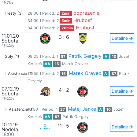
18:15
podrazenie
Tresty (3)
28:00
I Period: 2
2min
Hrubosť
34:00
I Period: 2
5min
Hrubosť
34:00
I Period: 2
20min
11.01.20
3
:
6
Detailne
Sobota
19:45
Patrik Gergely
Góly (1)
09:25
I Period: 1
87
A
10
Jozef
Kerekeš
AA
15
Marek Oravec
Marek Oravec
I. Asistencie (1)
24:55
I Period: 2
15
A
87
Patrik
Gergely
07.12.19
4
:
2
Detailne
Sobota
19:45
Matej Janke
II. Asistencie (1)
10:50
I Period: 1
27
A
10
Jozef
Kerekeš
AA
87
Patrik Gergely
10.11.19
11
:
5
Detailne
Nedeľa
18:00