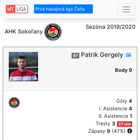
Prvá hokejová liga Čaňa
Sezóna 2019/2020
AHK Sokoľany
Patrik Gergely
87
Body 9
Góly
4
I. Asistencie
4
II. Asistencie
1
Tresty
3
27 min
Zápasy
9
(47%)