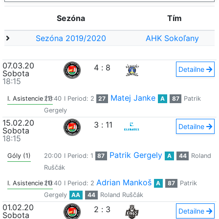
Sezóna
Tím
Sezóna 2019/2020
AHK Sokoľany
07.03.20
4
:
8
Detailne
Sobota
18:15
Matej Janke
I. Asistencie (1)
22:40
I Period: 2
27
A
87
Patrik
Gergely
15.02.20
3
:
11
Detailne
Sobota
18:15
Patrik Gergely
Góly (1)
20:00
I Period: 1
87
A
44
Roland
Ruščák
Adrian Mankoš
I. Asistencie (1)
20:40
I Period: 2
A
87
Patrik
Gergely
AA
44
Roland Ruščák
01.02.20
2
:
3
Detailne
Sobota